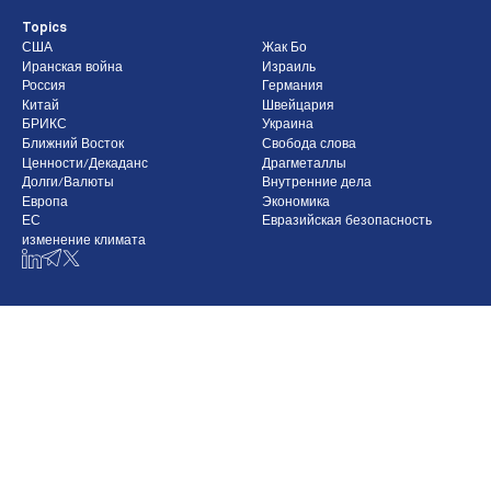
Topics
США
Жак Бо
Иранская война
Израиль
Россия
Германия
Китай
Швейцария
БРИКС
Украина
Ближний Восток
Свобода слова
Ценности/Декаданс
Драгметаллы
Долги/Валюты
Внутренние дела
Европа
Экономика
ЕС
Евразийская безопасность
изменение климата