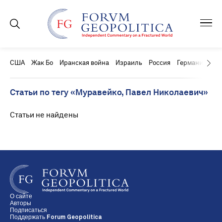
США
Жак Бо
Иранская война
Израиль
Россия
Германия
Ки
Статьи по тегу «Муравейко, Павел Николаевич»
Статьи не найдены
О сайте
Авторы
Подписаться
Поддержать Forum Geopolitica