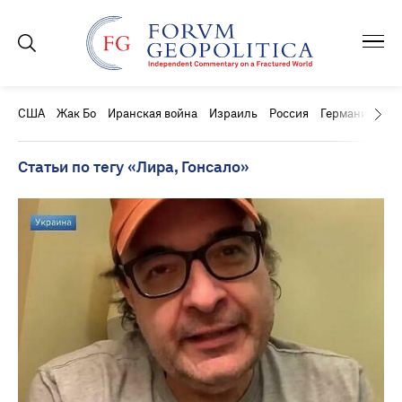
США
Жак Бо
Иранская война
Израиль
Россия
Германия
Ки
Статьи по тегу «Лира, Гонсало»