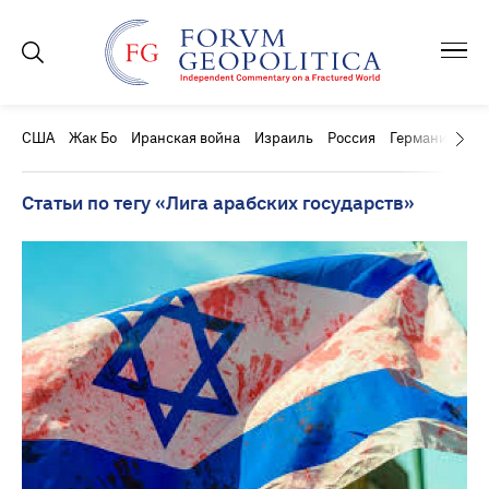
США
Жак Бо
Иранская война
Израиль
Россия
Германия
Ки
Статьи по тегу «Лига арабских государств»