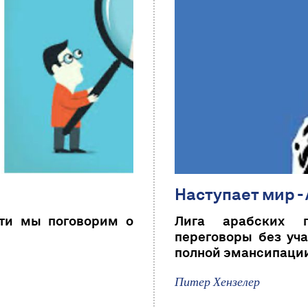
Наступает мир -
сти мы поговорим о
Лига арабских г
переговоры без уча
полной эмансипации
Питер Хензелер