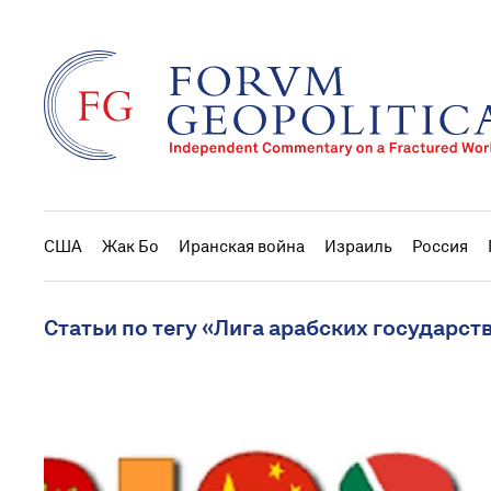
США
Жак Бо
Иранская война
Израиль
Россия
Статьи по тегу «Лига арабских государст