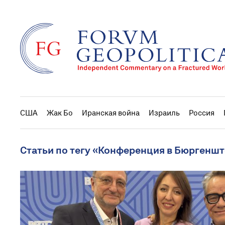
США
Жак Бо
Иранская война
Израиль
Россия
Статьи по тегу «Конференция в Бюргенш