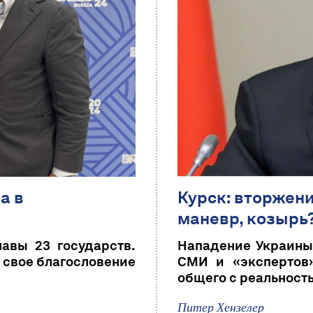
а в
Курск: вторжен
маневр, козырь
лавы 23 государств.
Нападение Украины 
 свое благословение
СМИ и «экспертов»
общего с реальность
Питер Хензелер