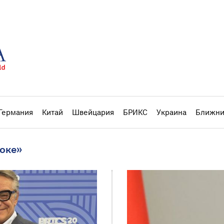
Германия
Китай
Швейцария
БРИКС
Украина
Ближни
токе»