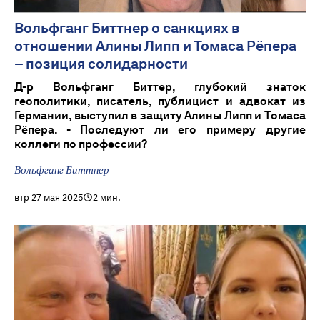
Вольфганг Биттнер о санкциях в
отношении Алины Липп и Томаса Рёпера
– позиция солидарности
Д-р Вольфганг Биттер, глубокий знаток
геополитики, писатель, публицист и адвокат из
Германии, выступил в защиту Алины Липп и Томаса
Рёпера. - Последуют ли его примеру другие
коллеги по профессии?
Вольфганг Биттнер
втр 27 мая 2025
2 мин.