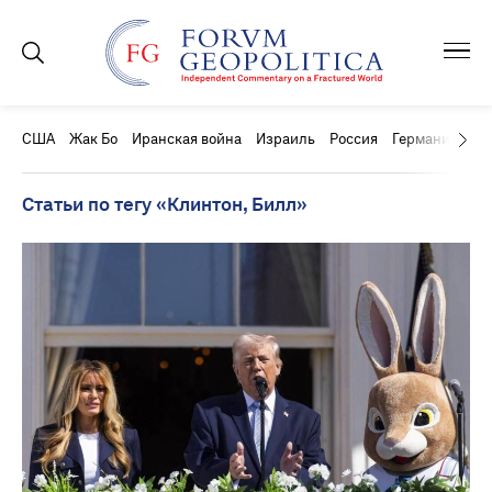
США
Жак Бо
Иранская война
Израиль
Россия
Германия
Ки
Статьи по тегу «Клинтон, Билл»