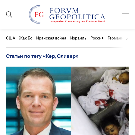
США
Жак Бо
Иранская война
Израиль
Россия
Германия
Ки
Статьи по тегу «Кер, Оливер»