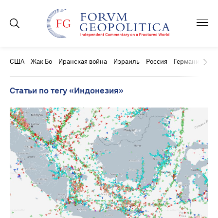
США
Жак Бо
Иранская война
Израиль
Россия
Германия
Ки
Статьи по тегу «Индонезия»