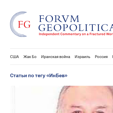
США
Жак Бо
Иранская война
Израиль
Россия
Статьи по тегу «ИнБев»