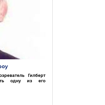
роу
зреватель Гилберт
ать одну из его