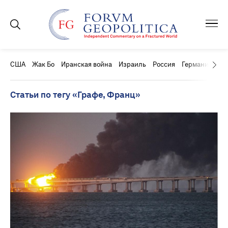
США
Жак Бо
Иранская война
Израиль
Россия
Германия
Ки
Статьи по тегу «Графе, Франц»