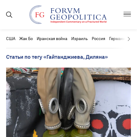
США
Жак Бо
Иранская война
Израиль
Россия
Германия
Ки
Статьи по тегу «Гайтанджиева, Диляна»