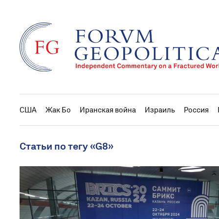
США
Жак Бо
Иранская война
Израиль
Россия
Статьи по тегу «G8»