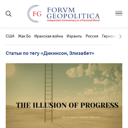
США
Жак Бо
Иранская война
Израиль
Россия
Германия
Ки
Статьи по тегу «Дикинсон, Элизабет»