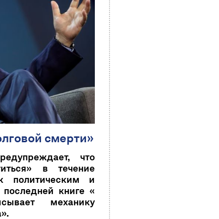
олговой смерти»
едупреждает, что
иться» в течение
к политическим и
 последней книге «
сывает механику
».