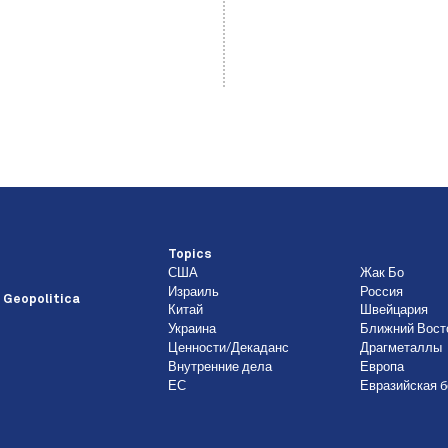
Topics
США
Жак Бо
Израиль
Россия
 Geopolitica
Китай
Швейцария
Украина
Ближний Вост
Ценности/Декаданс
Драгметаллы
Внутренние дела
Европа
ЕС
Евразийская б