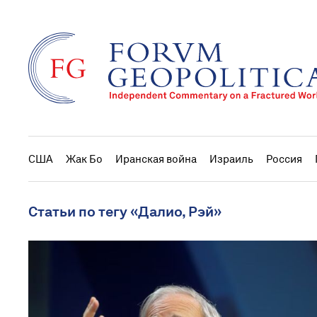
США
Жак Бо
Иранская война
Израиль
Россия
Статьи по тегу «Далио, Рэй»