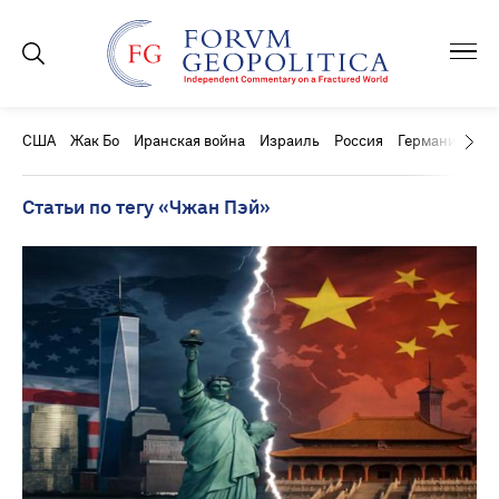
США
Жак Бо
Иранская война
Израиль
Россия
Германия
Ки
Статьи по тегу «Чжан Пэй»