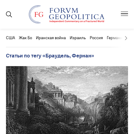
США
Жак Бо
Иранская война
Израиль
Россия
Германия
Ки
Статьи по тегу «Браудель, Фернан»