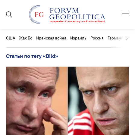
США
Жак Бо
Иранская война
Израиль
Россия
Германия
Ки
Статьи по тегу «Bild»