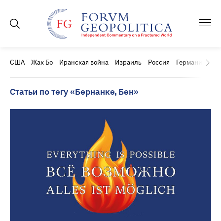
США
Жак Бо
Иранская война
Израиль
Россия
Германия
Ки
Статьи по тегу «Бернанке, Бен»