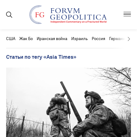
США
Жак Бо
Иранская война
Израиль
Россия
Германия
Ки
Статьи по тегу «Asia Times»