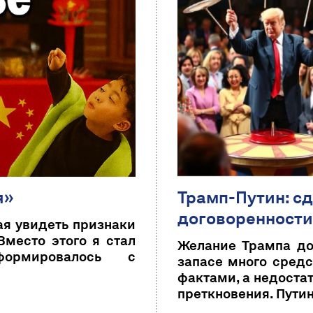
я»
Трамп-Путин: сд
договоренности
ая увидеть признаки
Вместо этого я стал
Желание Трампа до
формировалось с
запасе много средс
фактами, а недоста
преткновения. Путин 