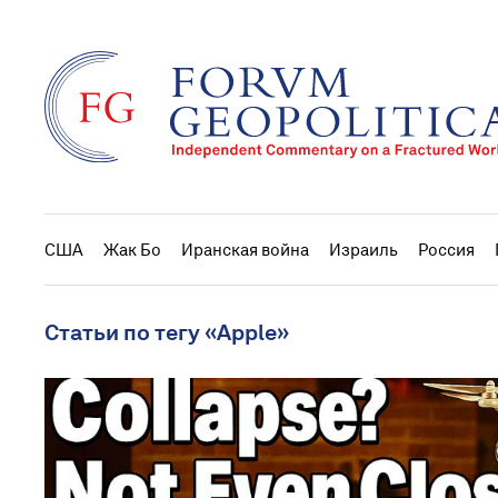
США
Жак Бо
Иранская война
Израиль
Россия
Статьи по тегу «Apple»