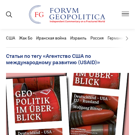
США
Жак Бо
Иранская война
Израиль
Россия
Германия
Ки
Статьи по тегу «Агентство США по
международному развитию (USAID)»