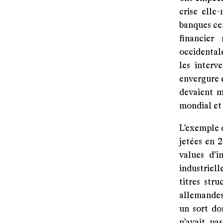
crise elle
banques cen
financier
occidental
les interv
envergure e
devaient m
mondial et
L’exemple d
jetées en 
values d’i
industriell
titres str
allemandes
un sort do
n’avait pa