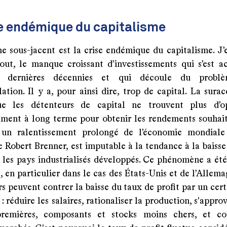
se endémique du capitalisme
e sous-jacent est la crise endémique du capitalisme. J’
tout, le manque croissant d’investissements qui s’est 
s dernières décennies et qui découle du probl
ation. Il y a, pour ainsi dire, trop de capital. La sura
que les détenteurs de capital ne trouvent plus d’op
sement à long terme pour obtenir les rendements souhait
 un ralentissement prolongé de l’économie mondiale 
e Robert Brenner, est imputable à la tendance à la baiss
s les pays industrialisés développés. Ce phénomène a ét
 en particulier dans le cas des États-Unis et de l’Allem
rs peuvent contrer la baisse du taux de profit par un ce
: réduire les salaires, rationaliser la production, s'appro
premières, composants et stocks moins chers, et co