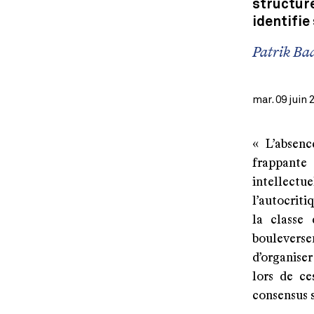
structur
identifie
Patrik Ba
mar. 09 juin 
« L’absenc
frappante 
intellectu
l’autocriti
la classe
bouleverse
d’organiser
lors de c
consensus s