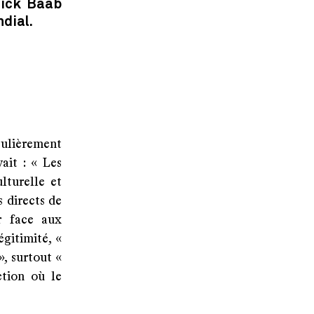
rick Baab
dial.
culièrement
ait : « Les
lturelle et
s directs de
r face aux
gitimité, «
, surtout «
tion où le