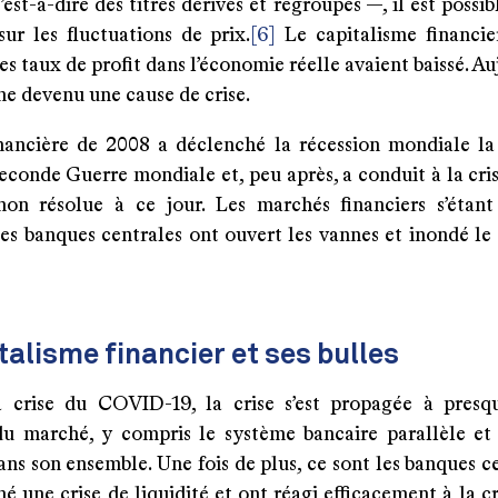
’est-à-dire des titres dérivés et regroupés —, il est possib
sur les fluctuations de prix.
[6]
Le capitalisme financi
es taux de profit dans l’économie réelle avaient baissé. Auj
me devenu une cause de crise.
inancière de 2008 a déclenché la récession mondiale la
econde Guerre mondiale et, peu après, a conduit à la cris
non résolue à ce jour. Les marchés financiers s’étan
les banques centrales ont ouvert les vannes et inondé le
talisme financier et ses bulles
 crise du COVID-19, la crise s’est propagée à presq
u marché, y compris le système bancaire parallèle et
ans son ensemble. Une fois de plus, ce sont les banques c
 une crise de liquidité et ont réagi efficacement à la cr