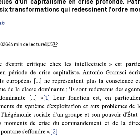
elles d’un capitalisme en crise profonde. Pat
 six transformations qui redessinent l’ordre mon
ab
2026
44 min de lecture
5
e d’esprit critique chez les intellectuels » est parti
en période de crise capitaliste. Antonio Gramsci écriv
els européens […] ne représentent plus la conscience cu
que de la classe dominante ; ils sont redevenus des agent
 dominante […] »
[1]
Leur fonction est, en particulie
ments du système d’exploitation et aux problèmes de lé
 l’hégémonie sociale d’un groupe et son pouvoir d’État »
es moments de crise du commandement et de la direc
pontané s’effondre ».
[2]