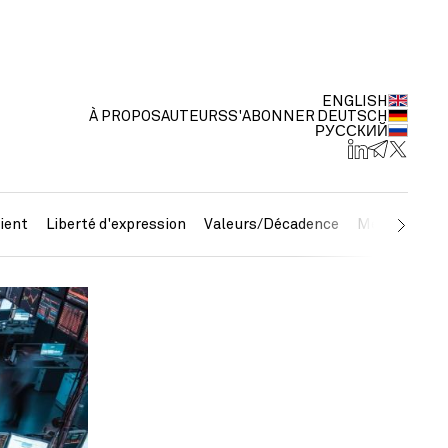
ENGLISH
À PROPOS
AUTEURS
S'ABONNER
DEUTSCH
РУССКИЙ
ient
Liberté d'expression
Valeurs/Décadence
Métaux préc