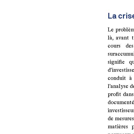
La cri
Le problèm
là, avant 
cours de
suraccumul
signifie 
d’investis
conduit à
l’analyse d
profit dan
documenté,
investisseu
de mesures 
matières 