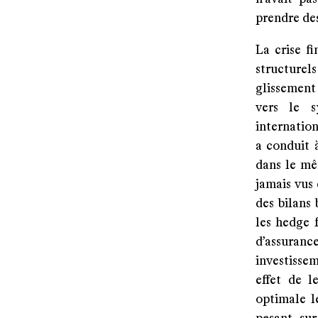
prendre des
La crise f
structurel
glissement
vers le s
internation
a conduit 
dans le mê
jamais vus 
des bilans
les hedge 
d’assurance
investisse
effet de l
optimale l