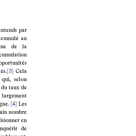
entends par
accumulé au
ème de la
ccumulation
portunités
és.
[3]
Cela
qui, selon
e du taux de
é largement
agne.
[4]
Les
rtain nombre
visionner en
nquérir de