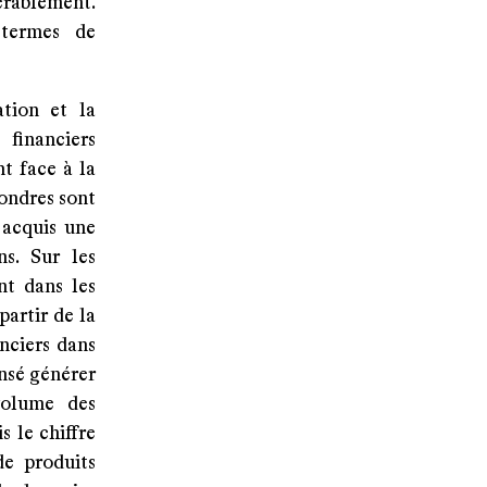
érablement.
 termes de
ation et la
financiers
t face à la
Londres sont
 acquis une
s. Sur les
nt dans les
artir de la
anciers dans
ensé générer
volume des
s le chiffre
de produits