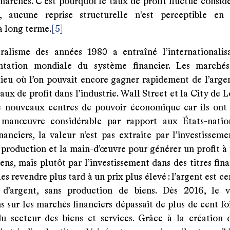
archés. C'est pourquoi le taux de profit fluctue consid
, aucune reprise structurelle n'est perceptible en
à long terme.
[5]
ralisme des années 1980 a entraîné l’internationalis
ntation mondiale du système financier. Les marchés 
lieu où l’on pouvait encore gagner rapidement de l’argen
taux de profit dans l’industrie. Wall Street et la City de 
 nouveaux centres de pouvoir économique car ils ont
manœuvre considérable par rapport aux États-nation
anciers, la valeur n’est pas extraite par l’investisseme
production et la main-d’œuvre pour générer un profit à p
ens, mais plutôt par l’investissement dans des titres fin
 les revendre plus tard à un prix plus élevé : l’argent est c
 d’argent, sans production de biens. Dès 2016, le 
s sur les marchés financiers dépassait de plus de cent foi
 du secteur des biens et services. Grâce à la création 