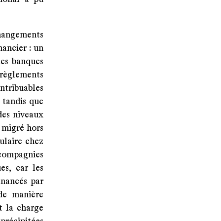
changements
ancier : un
des banques
règlements
ontribuables
 tandis que
des niveaux
t migré hors
ulaire chez
 compagnies
es, car les
inancés par
 de manière
t la charge