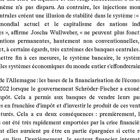
-même n’a pas disparu. Au contraire, les injections mon
trales créent une illusion de stabilité dans le système : 
 mondial actuel et le capitalisme des nations indus
es », affirme Joscha Wullweber, « ne peuvent plus fonct
entions permanentes, hautement non conventionnelles
t, à certains égards, très extrêmes des banques centrales. 
ettre fin à ces mesures, le système bancaire, le systèm
 les systèmes économiques du monde entier s'effondreraie
e l’Allemagne : les bases de la financiarisation de l’écon
2002 lorsque le gouvernement Schröder-Fischer a exonér
mpôt. Cela a permis aux banques de vendre leurs par
es en franchise d’impôt et d’investir le produit de ces ven
ucturés. Cela a eu deux conséquences : premièrement, 
 ont été très rapidement emportées par la crise financiè
nt elles auraient pu être en partie épargnées si cette r
s eu lieu. Deuxièmement, le secteur financier interna