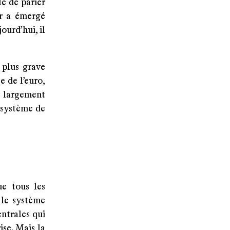
le de parier
er a émergé
ourd’hui, il
 plus grave
e de l’euro,
t largement
 système de
ue tous les
 le système
entrales qui
ise. Mais la