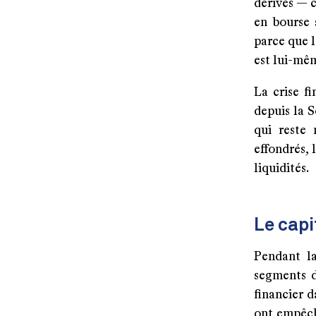
dérivés — c
en bourse 
parce que l
est lui-mê
La crise f
depuis la S
qui reste 
effondrés, 
liquidités.
Le capi
Pendant la
segments d
financier d
ont empêché