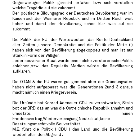
Gegenwärtigen Politik garnicht erfaßen bzw sich vorstellen
welche Tragödie auf sie zukommt.
Der politische Bildungsgrad der Deutschen Bevölkerung war im
Kaiserreich,der Weimarer Republik und im Dritten Reich weit
höher und damit der Bevölkerung schon klar was auf sie
zukommt.
Die Politik der EU ,der Wertewesten ,das Beste Deutschland
aller Zeiten ,unsere Demokratie und die Politik der Mitte (!)
haben sich von der Bevölkerung abgekoppelt und man ist nur
Stark in Form der Willigen.
Jeder souveräner Staat würde eine solche zerstörerische Politik
ablehnen,bzw. das Regulativ Medien würde die Bevölkerung
aufklären.
Die OTAN & die EU waren gut gemeint aber die Gründungväter
haben nicht aufgepasst was die Generationen 2und 3 daraus
macht nämlich einen Kriegerverein.
Die Ursünde hat Konrad Adenauer CDU zu verantworten, Stalin
bot der BRD das an was die Östreichische Republik annahm und
umsetzte. Einen
Friedensvertrag,Wiedervereinigung,Neutralität,keine
Besatzungsmacht volle Souveränität.
M.E. führt die Politik ( CDU ) das Land und die Bevölkerung
wiederholt in den Abgrund .