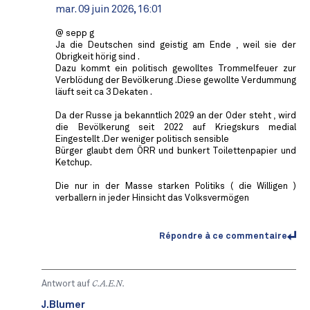
mar. 09 juin 2026, 16:01
@ sepp g
Ja die Deutschen sind geistig am Ende , weil sie der
Obrigkeit hörig sind .
Dazu kommt ein politisch gewolltes Trommelfeuer zur
Verblödung der Bevölkerung .Diese gewollte Verdummung
läuft seit ca 3 Dekaten .
Da der Russe ja bekanntlich 2029 an der Oder steht , wird
die Bevölkerung seit 2022 auf Kriegskurs medial
Eingestellt .Der weniger politisch sensible
Bürger glaubt dem ÖRR und bunkert Toilettenpapier und
Ketchup.
Die nur in der Masse starken Politiks ( die Willigen )
verballern in jeder Hinsicht das Volksvermögen
Répondre à ce commentaire
Antwort auf
C.A.E.N.
J.Blumer