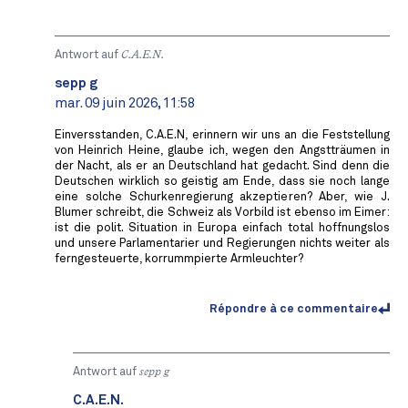
Antwort auf
C.A.E.N.
sepp g
mar. 09 juin 2026, 11:58
Einversstanden, C.A.E.N, erinnern wir uns an die Feststellung
von Heinrich Heine, glaube ich, wegen den Angstträumen in
der Nacht, als er an Deutschland hat gedacht. Sind denn die
Deutschen wirklich so geistig am Ende, dass sie noch lange
eine solche Schurkenregierung akzeptieren? Aber, wie J.
Blumer schreibt, die Schweiz als Vorbild ist ebenso im Eimer:
ist die polit. Situation in Europa einfach total hoffnungslos
und unsere Parlamentarier und Regierungen nichts weiter als
ferngesteuerte, korrummpierte Armleuchter?
Répondre à ce commentaire
Antwort auf
sepp g
C.A.E.N.