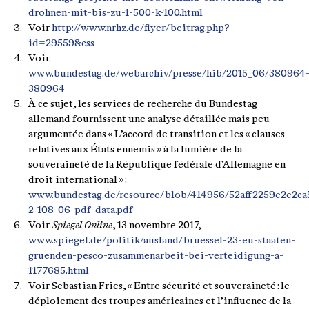
drohnen-mit-bis-zu-1-500-k-100.html
Voir
http://www.nrhz.de/flyer/beitrag.php?
id=29559&css
Voir.
www.bundestag.de/webarchiv/presse/hib/2015_06/380964
380964
À ce sujet, les services de recherche du Bundestag
allemand fournissent une analyse détaillée mais peu
argumentée dans « L’accord de transition et les « clauses
relatives aux États ennemis » à la lumière de la
souveraineté de la République fédérale d’Allemagne en
droit international » :
www.bundestag.de/resource/blob/414956/52aff2259e2e2c
2-108-06-pdf-data.pdf
Voir
Spiegel Online
, 13 novembre 2017,
www.spiegel.de/politik/ausland/bruessel-23-eu-staaten-
gruenden-pesco-zusammenarbeit-bei-verteidigung-a-
1177685.html
Voir Sebastian Fries, « Entre sécurité et souveraineté : le
déploiement des troupes américaines et l’influence de la