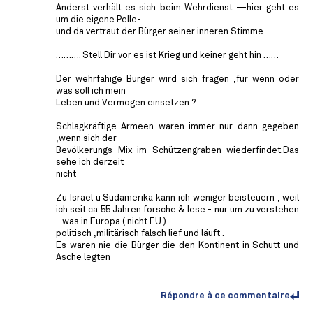
Anderst verhält es sich beim Wehrdienst —hier geht es
um die eigene Pelle-
und da vertraut der Bürger seiner inneren Stimme …
………. Stell Dir vor es ist Krieg und keiner geht hin ……
Der wehrfähige Bürger wird sich fragen ,für wenn oder
was soll ich mein
Leben und Vermögen einsetzen ?
Schlagkräftige Armeen waren immer nur dann gegeben
,wenn sich der
Bevölkerungs Mix im Schützengraben wiederfindet.Das
sehe ich derzeit
nicht
Zu Israel u Südamerika kann ich weniger beisteuern , weil
ich seit ca 55 Jahren forsche & lese - nur um zu verstehen
- was in Europa ( nicht EU )
politisch ,militärisch falsch lief und läuft .
Es waren nie die Bürger die den Kontinent in Schutt und
Asche legten
Répondre à ce commentaire