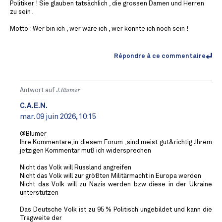
Politiker ! Sie glauben tatsächlich , die grossen Damen und Herren
zu sein .
Motto : Wer bin ich , wer wäre ich , wer könnte ich noch sein !
Répondre à ce commentaire
Antwort auf
J.Blumer
C.A.E.N.
mar. 09 juin 2026, 10:15
@Blumer
Ihre Kommentare,in diesem Forum ,sind meist gut&richtig .Ihrem
jetzigen Kommentar muß ich widersprechen
Nicht das Volk will Russland angreifen
Nicht das Volk will zur größten Militärmacht in Europa werden
Nicht das Volk will zu Nazis werden bzw diese in der Ukraine
unterstützen
Das Deutsche Volk ist zu 95 % Politisch ungebildet und kann die
Tragweite der