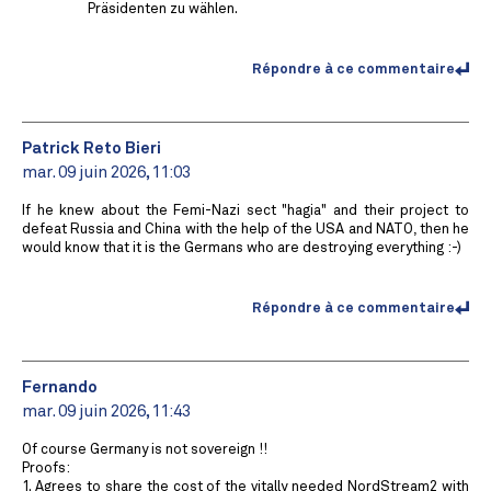
Präsidenten zu wählen.
Répondre à ce commentaire
Patrick Reto Bieri
mar. 09 juin 2026, 11:03
If he knew about the Femi-Nazi sect "hagia" and their project to
defeat Russia and China with the help of the USA and NATO, then he
would know that it is the Germans who are destroying everything :-)
Répondre à ce commentaire
Fernando
mar. 09 juin 2026, 11:43
Of course Germany is not sovereign !!
Proofs:
1. Agrees to share the cost of the vitally needed NordStream2 with