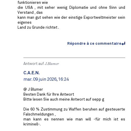
funktionieren wie
die USA , mit seher wenig Diplomatie und ohne Sinn und
Verstand , das
kann man gut sehen wie der einstige Exportweltmeister sein
eigenes
Land zu Grunde richtet .
Répondre à ce commentaire
Antwort auf
J.Blumer
C.A.E.N.
mar. 09 juin 2026, 16:24
@ J Blumer
Besten Dank für Ihre Antwort
Bitte lesen Sie auch meine Antwort auf sepp g
Die 60 % Zustimmung zu Waffen beruhen auf gesteuerte
Falschmeldungen ,
man kann es nennen wie man will -für mich ist es
kriminell-.