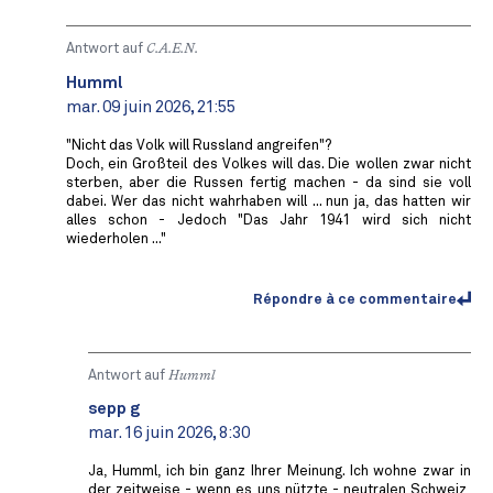
Antwort auf
C.A.E.N.
Humml
mar. 09 juin 2026, 21:55
"Nicht das Volk will Russland angreifen"?
Doch, ein Großteil des Volkes will das. Die wollen zwar nicht
sterben, aber die Russen fertig machen - da sind sie voll
dabei. Wer das nicht wahrhaben will ... nun ja, das hatten wir
alles schon - Jedoch "Das Jahr 1941 wird sich nicht
wiederholen ..."
Répondre à ce commentaire
Antwort auf
Humml
sepp g
mar. 16 juin 2026, 8:30
Ja, Humml, ich bin ganz Ihrer Meinung. Ich wohne zwar in
der zeitweise - wenn es uns nützte - neutralen Schweiz,