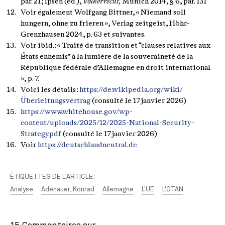
par. 21 ; Ipsen (éd.),
Völkerrecht,
Munich 2014, § 6, par. 131
Voir également Wolfgang Bittner, « Niemand soll
hungern, ohne zu frieren », Verlag zeitgeist, Höhr-
Grenzhausen 2024, p. 63 et suivantes.
Voir ibid. : « Traité de transition et “clauses relatives aux
États ennemis” à la lumière de la souveraineté de la
République fédérale d’Allemagne en droit international
», p. 7.
Voici les détails :
https://de.wikipedia.org/wiki/
Überleitungsvertrag
(consulté le 17 janvier 2026)
https://www.whitehouse.gov/wp-
content/uploads/2025/12/2025-National-Security-
Strategy.pdf
(consulté le 17 janvier 2026)
Voir
https://deutschlandneutral.de
ÉTIQUETTES DE L’ARTICLE:
Analyse
Adenauer, Konrad
Allemagne
L'UE
L'OTAN