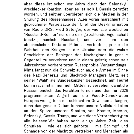
aber diese ist schon vor Jahrn durch den Selenskyi-
Arschlecker (pardon, aber es ist so!) I. Cassis zerstört
worden, und seither überbieten sich die Medien in der
Shürung des Russenhasses. Allen voran marschiert mit
gebrochener Wirbelsäule der Chef der Des-Information
von Radio DRS, Fred Gsteiger, der wie alle westlichen
"Russland-Kenner" nur eine einzige zählende Eigenschaft
besitzt, nämlich Russland, und vor allem den
abscheulichen Diktator Putin zu verteufeln, ja nie die
Wahrheit des Krieges in der Ukraine oder die wahre
Geschichte der Besieger des Naziregimes in genaue
Gegenteil zu verkehren und in einem geistig schon seit
Jahrzehnten vorbereiteten Russophobie-Verleumdungs-
Klima fängt nun die Schweiz auch an, die Armee im Sinne
des Nazi-Generals und Blackrock-Managers Merz, seit
seiner "Wahl" als Bundeskanzler bezeichnet, auf Teufel
komm raus mit immer mehr Mitteln zu versehen, damit die
Russen endlich das Fürchten lernen und den für 2029
programmierten Angriff auf die Pseud-Demokratien
Europas wenigstens mit schlechtem Gewissen anfangen,
denn das genaue Datum kennen unsere Vollblut-Idioten
an der Spitze unserer Staaten, von Kramer, Macron,
Selenskyi, Cassis, Trump, und wie diese Verbrechertypen
alle heissen:Wir haben noch einige Jahre Zeit, dies
Schurken - wie es sich gehörte - mit Schimpf und
Schande von der Macht zu vertreiben und Menschen als