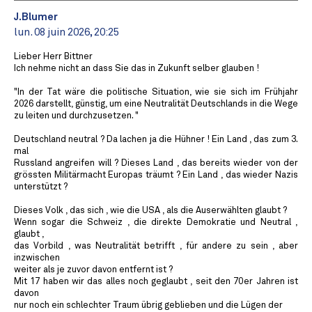
J.Blumer
lun. 08 juin 2026, 20:25
Lieber Herr Bittner
Ich nehme nicht an dass Sie das in Zukunft selber glauben !
"In der Tat wäre die politische Situation, wie sie sich im Frühjahr
2026 darstellt, günstig, um eine Neutralität Deutschlands in die Wege
zu leiten und durchzusetzen. "
Deutschland neutral ? Da lachen ja die Hühner ! Ein Land , das zum 3.
mal
Russland angreifen will ? Dieses Land , das bereits wieder von der
grössten Militärmacht Europas träumt ? Ein Land , das wieder Nazis
unterstützt ?
Dieses Volk , das sich , wie die USA , als die Auserwählten glaubt ?
Wenn sogar die Schweiz , die direkte Demokratie und Neutral ,
glaubt ,
das Vorbild , was Neutralität betrifft , für andere zu sein , aber
inzwischen
weiter als je zuvor davon entfernt ist ?
Mit 17 haben wir das alles noch geglaubt , seit den 70er Jahren ist
davon
nur noch ein schlechter Traum übrig geblieben und die Lügen der