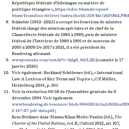
République fédérale d’Allemagne en matière de
politique étrangère »,
https://edoc.bbaw.de/opus4-
bbaw/frontdoor/deliver/index/docId/359/file/26PiNaLFNd
Schäuble (1942–2023) a occupé les fonctions de ministre
fédéral chargé des missions spéciales et de chef de la
Chancellerie fédérale de 1984 à 1989, puis de ministre
fédéral de l’Intérieur de 1989 à 1991 et de nouveau de
2005 à 2009. De 2017 à 2021, il a été président du
Bundestag allemand.
www.youtube.com/watch?v=hdg8_9diL2E
(consulté le 17
janvier 2026)
Voir également : Burkhard Schöbener (éd.), « International
Law: A Lexicon of Key Terms and Topics », C.F. Müller,
Heidelberg 2014, p. 393.
Voir la résolution 49/58 de l’Assemblée générale du 9
décembre 1994. Voir également
www.bundestag.de/resource/blob/484610/dc5a3c061feef
2-147-07-pdf-data.pdf
;
Ress/Bröhmer dans : Simma/Khan/Nolte/Paulus (éd.),
The
Charter of the United Nations
, vol. II, Oxford 2012, art. 107,