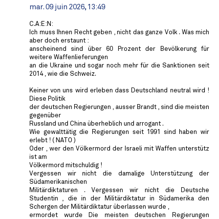
mar. 09 juin 2026, 13:49
C.A:E:N:
Ich muss Ihnen Recht geben , nicht das ganze Volk . Was mich
aber doch erstaunt :
anscheinend sind über 60 Prozent der Bevölkerung für
weitere Waffenlieferungen
an die Ukraine und sogar noch mehr für die Sanktionen seit
2014 , wie die Schweiz.
Keiner von uns wird erleben dass Deutschland neutral wird !
Diese Politik
der deutschen Regierungen , ausser Brandt , sind die meisten
gegenüber
Russland und China überheblich und arrogant .
Wie gewalttätig die Regierungen seit 1991 sind haben wir
erlebt ! ( NATO )
Oder , wer den Völkermord der Israeli mit Waffen unterstütz
ist am
Völkermord mitschuldig !
Vergessen wir nicht die damalige Unterstützung der
Südamerikanischen
Militärdiktaturen . Vergessen wir nicht die Deutsche
Studentin , die in der Militärdiktatur in Südamerika den
Schergen der Militärdiktatur überlassen wurde ,
ermordet wurde Die meisten deutschen Regierungen