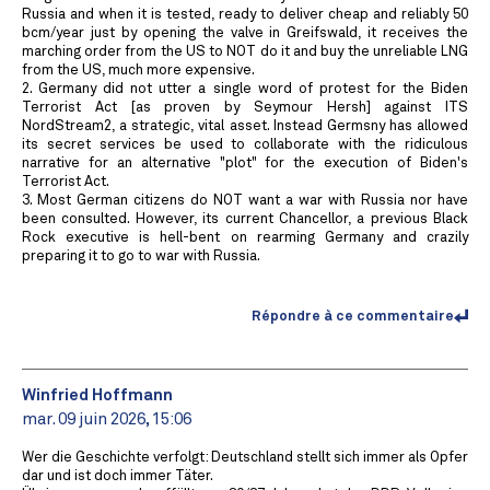
Russia and when it is tested, ready to deliver cheap and reliably 50
bcm/year just by opening the valve in Greifswald, it receives the
marching order from the US to NOT do it and buy the unreliable LNG
from the US, much more expensive.
2. Germany did not utter a single word of protest for the Biden
Terrorist Act [as proven by Seymour Hersh] against ITS
NordStream2, a strategic, vital asset. Instead Germsny has allowed
its secret services be used to collaborate with the ridiculous
narrative for an alternative "plot" for the execution of Biden's
Terrorist Act.
3. Most German citizens do NOT want a war with Russia nor have
been consulted. However, its current Chancellor, a previous Black
Rock executive is hell-bent on rearming Germany and crazily
preparing it to go to war with Russia.
Répondre à ce commentaire
Winfried Hoffmann
mar. 09 juin 2026, 15:06
Wer die Geschichte verfolgt: Deutschland stellt sich immer als Opfer
dar und ist doch immer Täter.