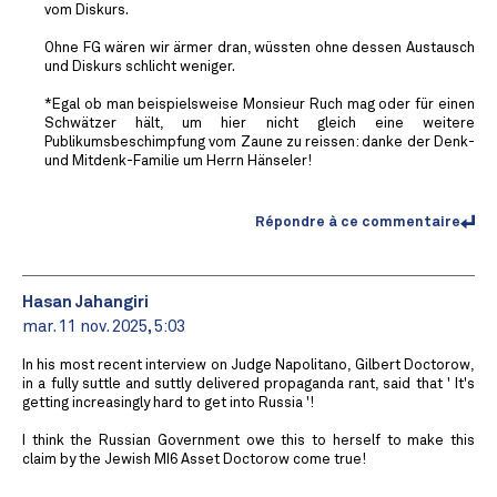
vom Diskurs.
Ohne FG wären wir ärmer dran, wüssten ohne dessen Austausch
und Diskurs schlicht weniger.
*Egal ob man beispielsweise Monsieur Ruch mag oder für einen
Schwätzer hält, um hier nicht gleich eine weitere
Publikumsbeschimpfung vom Zaune zu reissen: danke der Denk-
und Mitdenk-Familie um Herrn Hänseler!
Répondre à ce commentaire
Hasan Jahangiri
mar. 11 nov. 2025, 5:03
In his most recent interview on Judge Napolitano, Gilbert Doctorow,
in a fully suttle and suttly delivered propaganda rant, said that ' It's
getting increasingly hard to get into Russia '!
I think the Russian Government owe this to herself to make this
claim by the Jewish MI6 Asset Doctorow come true!