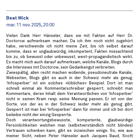
Beat Wick
mar. 11 nov. 2025, 20:00
Vielen Dank Herr Hänseler, dass sie mit Fakten auf Herr Dr.
Doctorow aufmerksam machen. Da ich ihm noch nicht zugehört
habe, verschwende ich nicht meine Zeit, bis ich selbst darauf
komme, dass er unglaubwürdig, inkompetent, Fakten missachtend
bis zu, ob bewusst oder unbewusst, west-propagandistisch wirkt.
Es macht mich auch darauf aufmerksam, welche Kanäle, Blogs durch
die Interviews mit Doctorow, sein Gedankengut verbreiten.
Zwiespältig, allen recht machen wollende, pseudoneutrale Kanäle,
Webseiten, Blogs gibt es auch in der Schweiz mehr als genug.
‘Infosperber’ ist ein solches «löbliches» Beispiel. Dort ist man
schnell einmal als Kommentarschreiber gesperrt, schreibt man
Kommentare, deren Inhalt dem Verantwortlichen von ‘Infosperber’
nicht in seinen Kram resp. seine Meinung passen. Er ist von der
Sorte, von der es in der Schweiz leider mehr als genug gibt.
Gesperrt ist man bei ‘Infosperber’ dann für immer und ich bin dort
beileibe nicht der einzig Gesperrte.
Doch verantwortungsbewusste, kompetente, glaubwürdige
Persönlichkeiten welchen man (selbstverständlich nicht blindes)
Vertrauen schenken kann, gibt es inzwischen einige. So, wie aus
meiner Sicht, neben Peter Hänseler auch Jacques Baud, Scott