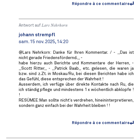
Répondre à ce commentaire
Antwort auf
Lars Nehrkorn
johann strempfl
sam. 15 nov. 2025, 14:20
@Lars Nehrkorn: Danke für Ihren Kommentar. / - ,,Das ist
nicht gerade Friedensfördernd.,, -
habe hierzu auch Berichte und Kommentare der Herren, -
,,Scott Ritter,, - ,,Patrick Baab,, etc. gelesen, die waren ja
bzw. sind z.Zt. in Moskau/Ru, bei diesen Berichten habe ich
das Gefühl, diese entsprechen der Wahrheit !
Ausserdem, ich verfüge über direkte Kontakte nach Ru, die
ich ständig pflege und mindestens 1 x wöchentlich abklopfe !
!
RESÜMEE:Man sollte nicht´s verdrehen, hineininterpretieren,
sondern ganz einfach bei der Wahrheit bleiben ! !
Répondre à ce commentaire