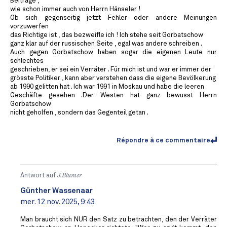
Beiträge ,
wie schon immer auch von Herrn Hänseler !
Ob sich gegenseitig jetzt Fehler oder andere Meinungen
vorzuwerfen
das Richtige ist , das bezweifle ich ! Ich stehe seit Gorbatschow
ganz klar auf der russischen Seite , egal was andere schreiben .
Auch gegen Gorbatschow haben sogar die eigenen Leute nur
schlechtes
geschrieben, er sei ein Verräter . Für mich ist und war er immer der
grösste Politiker , kann aber verstehen dass die eigene Bevölkerung
ab 1990 gelitten hat . Ich war 1991 in Moskau und habe die leeren
Geschäfte gesehen .Der Westen hat ganz bewusst Herrn
Gorbatschow
nicht geholfen , sondern das Gegenteil getan .
Répondre à ce commentaire
Antwort auf
J.Blumer
Günther Wassenaar
mer. 12 nov. 2025, 9:43
Man braucht sich NUR den Satz zu betrachten, den der Verräter