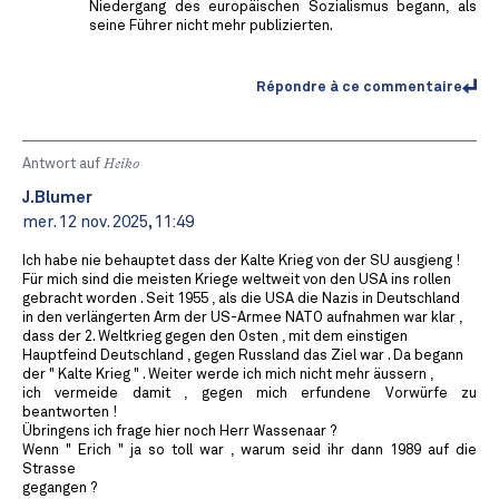
Niedergang des europäischen Sozialismus begann, als
seine Führer nicht mehr publizierten.
Répondre à ce commentaire
Antwort auf
Heiko
J.Blumer
mer. 12 nov. 2025, 11:49
Ich habe nie behauptet dass der Kalte Krieg von der SU ausgieng !
Für mich sind die meisten Kriege weltweit von den USA ins rollen
gebracht worden . Seit 1955 , als die USA die Nazis in Deutschland
in den verlängerten Arm der US-Armee NATO aufnahmen war klar ,
dass der 2. Weltkrieg gegen den Osten , mit dem einstigen
Hauptfeind Deutschland , gegen Russland das Ziel war . Da begann
der " Kalte Krieg " . Weiter werde ich mich nicht mehr äussern ,
ich vermeide damit , gegen mich erfundene Vorwürfe zu
beantworten !
Übringens ich frage hier noch Herr Wassenaar ?
Wenn " Erich " ja so toll war , warum seid ihr dann 1989 auf die
Strasse
gegangen ?