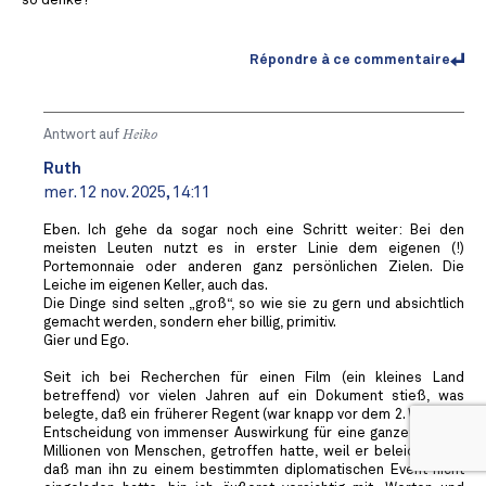
so denke?
Répondre à ce commentaire
Antwort auf
Heiko
Ruth
mer. 12 nov. 2025, 14:11
Eben. Ich gehe da sogar noch eine Schritt weiter: Bei den
meisten Leuten nutzt es in erster Linie dem eigenen (!)
Portemonnaie oder anderen ganz persönlichen Zielen. Die
Leiche im eigenen Keller, auch das.
Die Dinge sind selten „groß“, so wie sie zu gern und absichtlich
gemacht werden, sondern eher billig, primitiv.
Gier und Ego.
Seit ich bei Recherchen für einen Film (ein kleines Land
betreffend) vor vielen Jahren auf ein Dokument stieß, was
belegte, daß ein früherer Regent (war knapp vor dem 2. WK) eine
Entscheidung von immenser Auswirkung für eine ganze Region,
Millionen von Menschen, getroffen hatte, weil er beleidigt war,
daß man ihn zu einem bestimmten diplomatischen Event nicht