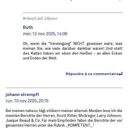
Antwort auf
J.Blumer
Ruth
mer. 12 nov. 2025, 14:06
Oh, wenn die "Vereinigung" NICHT gewesen wäre, was
meinen Sie, wie viele darüber dankbar wären! Und statt
des Kalten haben wir eben den Heißen - an allen Ecken
und Enden der Welt.
Répondre à ce commentaire
johann strempfl
lun. 10 nov. 2025, 20:15
Bei meinen nahezu tägl. stöbern meiner alternat. Medien lese ich die
meisten Berichte der Herren, Scott Ritter, McGregor, Larry Johnson,
Juaque Beaud & Co. Für mein Empfinden fallen die Berichte der vor
genannten Herren unter die Rubrik ,,KOMPETENT,, !