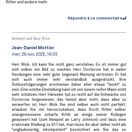
Ritter und andere mehr.
Répondre à ce commentaire
Antwort auf
Beat Wick
Jean-Daniel Mottier
mer. 26 nov. 2025, 16:03
Herr Wick, Ich kann Sie nicht ganz verstehen. Es ist immer gut
sich selber ein Bild zu machen. Herr Doctorow hat in vielen
Sendungen eine sehr gute (eigenen) Meinung vertreten. Er hat
sich auch immer sehr verständlich ausgedrückt. Ihre
Schlussfolgerungen erscheinen daher eher etwas "leicht" zu
sein. Eine solche EInstellung kann ich von einem reifen Mann nicht
sehr schätzen. Herr Hänseler hat zu recht auf die Schwäche von
Doctorow hingewiesen, das heisst aber nicht, dass alles zu
verwerfen ist. Herr Wick Sie sind selber auch nicht perfekt,
erlauben Sie mir hervorzuheben, dass Scott Ritter selber
unangemessene scharfe Kritik an einige seiner Kollegen
geäussert hat (zum Beispiel an Larry Johnson) und dazu eine
irrationale Stellung zu 9.11 hat, man muss ihn aber daher nicht als
"unglaubwürdig, inkompetent" bezeichnet wie Sie das so