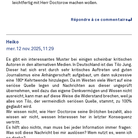
leichtfertig mit Herr Doctorow machen wollen.
Répondre à ce commentaire
Heiko
mer. 12 nov. 2025, 11:29
Es gibt ein interessantes Muster bei einigen scheinbar kritischen
Autoren in den alternativen Medien. In Deutschland ist das Tilo Jung.
Dieser hat sich erst durch sehr kritisches Auftreten und guten
Journalismus eine Anhängerschaft aufgebaut, um dann sukzessive
eine 180° Kehrtwende hinzulegen. Da im Westen viele Wert auf eine
seriöse Quelle legen und Nachrichten aus dieser ungeprüft
übernehmen, weil dazu das eigene Denkvermögen und Wissen nicht
ausreicht, kann man auf diese Weise die Widerstand brechen, weil ja
alles von Tilo, der vermeindlich seriösen Quelle, stammt, zu 100%
geglaubt wird.
Wir wissen nicht, wie Herr Doctorow seine Brötchen bezahlt, also
wissen wir nicht, wessen Interessen her in letzter Konsequenz
vertritt.
Es hilft also nichts, man muss bei jeder Information immer fragen:
Was soll diese Nachricht bei mir auslösen? Wem nutzt es, wenn ich