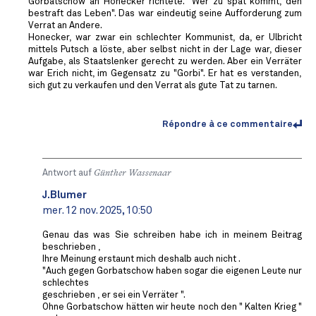
Gorbatschow an Honecker richtete. "Wer zu spät kommt, den
bestraft das Leben". Das war eindeutig seine Aufforderung zum
Verrat an Andere.
Honecker, war zwar ein schlechter Kommunist, da, er Ulbricht
mittels Putsch a löste, aber selbst nicht in der Lage war, dieser
Aufgabe, als Staatslenker gerecht zu werden. Aber ein Verräter
war Erich nicht, im Gegensatz zu "Gorbi". Er hat es verstanden,
sich gut zu verkaufen und den Verrat als gute Tat zu tarnen.
Répondre à ce commentaire
Antwort auf
Günther Wassenaar
J.Blumer
mer. 12 nov. 2025, 10:50
Genau das was Sie schreiben habe ich in meinem Beitrag
beschrieben ,
Ihre Meinung erstaunt mich deshalb auch nicht .
"Auch gegen Gorbatschow haben sogar die eigenen Leute nur
schlechtes
geschrieben , er sei ein Verräter ".
Ohne Gorbatschow hätten wir heute noch den " Kalten Krieg "