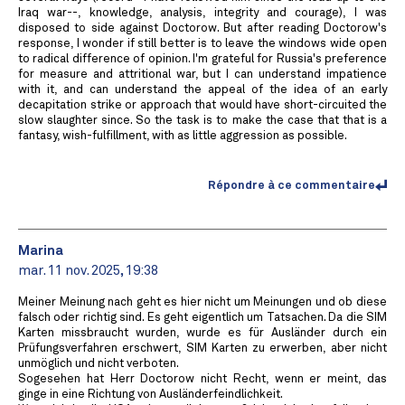
Iraq war--, knowledge, analysis, integrity and courage), I was
disposed to side against Doctorow. But after reading Doctorow's
response, I wonder if still better is to leave the windows wide open
to radical difference of opinion. I'm grateful for Russia's preference
for measure and attritional war, but I can understand impatience
with it, and can understand the appeal of the idea of an early
decapitation strike or approach that would have short-circuited the
slow slaughter since. So the task is to make the case that that is a
fantasy, wish-fulfillment, with as little aggression as possible.
Répondre à ce commentaire
Marina
mar. 11 nov. 2025, 19:38
Meiner Meinung nach geht es hier nicht um Meinungen und ob diese
falsch oder richtig sind. Es geht eigentlich um Tatsachen. Da die SIM
Karten missbraucht wurden, wurde es für Ausländer durch ein
Prüfungsverfahren erschwert, SIM Karten zu erwerben, aber nicht
unmöglich und nicht verboten.
Sogesehen hat Herr Doctorow nicht Recht, wenn er meint, das
ginge in eine Richtung von Ausländerfeindlichkeit.