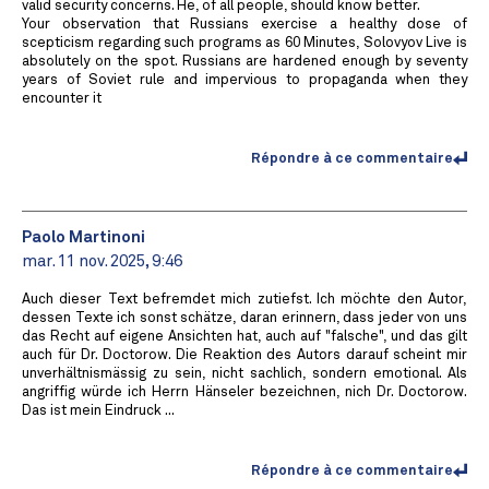
valid security concerns. He, of all people, should know better.
Your observation that Russians exercise a healthy dose of
scepticism regarding such programs as 60 Minutes, Solovyov Live is
absolutely on the spot. Russians are hardened enough by seventy
years of Soviet rule and impervious to propaganda when they
encounter it
Répondre à ce commentaire
Paolo Martinoni
mar. 11 nov. 2025, 9:46
Auch dieser Text befremdet mich zutiefst. Ich möchte den Autor,
dessen Texte ich sonst schätze, daran erinnern, dass jeder von uns
das Recht auf eigene Ansichten hat, auch auf "falsche", und das gilt
auch für Dr. Doctorow. Die Reaktion des Autors darauf scheint mir
unverhältnismässig zu sein, nicht sachlich, sondern emotional. Als
angriffig würde ich Herrn Hänseler bezeichnen, nich Dr. Doctorow.
Das ist mein Eindruck ...
Répondre à ce commentaire