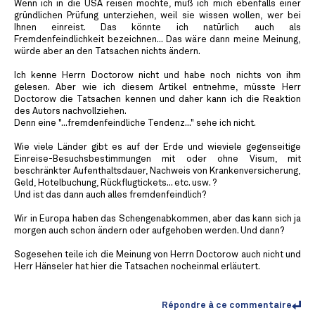
Wenn ich in die USA reisen möchte, muß ich mich ebenfalls einer
gründlichen Prüfung unterziehen, weil sie wissen wollen, wer bei
Ihnen einreist. Das könnte ich natürlich auch als
Fremdenfeindlichkeit bezeichnen... Das wäre dann meine Meinung,
würde aber an den Tatsachen nichts ändern.
Ich kenne Herrn Doctorow nicht und habe noch nichts von ihm
gelesen. Aber wie ich diesem Artikel entnehme, müsste Herr
Doctorow die Tatsachen kennen und daher kann ich die Reaktion
des Autors nachvollziehen.
Denn eine "...fremdenfeindliche Tendenz..." sehe ich nicht.
Wie viele Länder gibt es auf der Erde und wieviele gegenseitige
Einreise-Besuchsbestimmungen mit oder ohne Visum, mit
beschränkter Aufenthaltsdauer, Nachweis von Krankenversicherung,
Geld, Hotelbuchung, Rückflugtickets... etc. usw. ?
Und ist das dann auch alles fremdenfeindlich?
Wir in Europa haben das Schengenabkommen, aber das kann sich ja
morgen auch schon ändern oder aufgehoben werden. Und dann?
Sogesehen teile ich die Meinung von Herrn Doctorow auch nicht und
Herr Hänseler hat hier die Tatsachen nocheinmal erläutert.
Répondre à ce commentaire