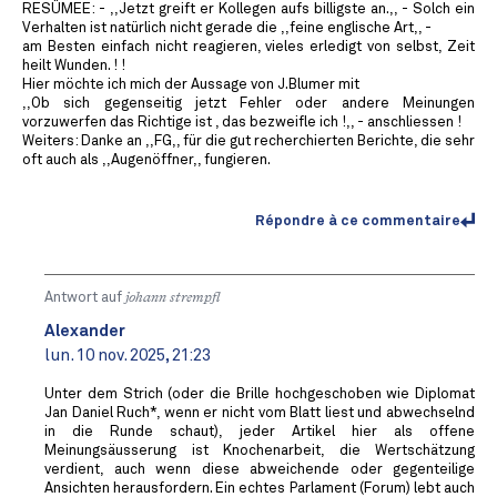
RESÜMEE: - ,,Jetzt greift er Kollegen aufs billigste an.,, - Solch ein
Verhalten ist natürlich nicht gerade die ,,feine englische Art,, -
am Besten einfach nicht reagieren, vieles erledigt von selbst, Zeit
heilt Wunden. ! !
Hier möchte ich mich der Aussage von J.Blumer mit
,,Ob sich gegenseitig jetzt Fehler oder andere Meinungen
vorzuwerfen das Richtige ist , das bezweifle ich !,, - anschliessen !
Weiters: Danke an ,,FG,, für die gut recherchierten Berichte, die sehr
oft auch als ,,Augenöffner,, fungieren.
Répondre à ce commentaire
Antwort auf
johann strempfl
Alexander
lun. 10 nov. 2025, 21:23
Unter dem Strich (oder die Brille hochgeschoben wie Diplomat
Jan Daniel Ruch*, wenn er nicht vom Blatt liest und abwechselnd
in die Runde schaut), jeder Artikel hier als offene
Meinungsäusserung ist Knochenarbeit, die Wertschätzung
verdient, auch wenn diese abweichende oder gegenteilige
Ansichten herausfordern. Ein echtes Parlament (Forum) lebt auch