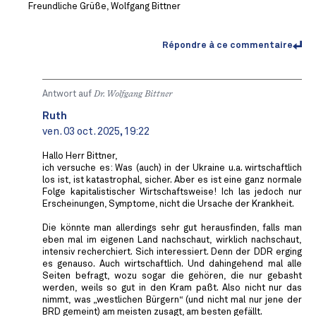
Freundliche Grüße, Wolfgang Bittner
Répondre à ce commentaire
Antwort auf
Dr. Wolfgang Bittner
Ruth
ven. 03 oct. 2025, 19:22
Hallo Herr Bittner,
ich versuche es: Was (auch) in der Ukraine u.a. wirtschaftlich
los ist, ist katastrophal, sicher. Aber es ist eine ganz normale
Folge kapitalistischer Wirtschaftsweise! Ich las jedoch nur
Erscheinungen, Symptome, nicht die Ursache der Krankheit.
Die könnte man allerdings sehr gut herausfinden, falls man
eben mal im eigenen Land nachschaut, wirklich nachschaut,
intensiv recherchiert. Sich interessiert. Denn der DDR erging
es genauso. Auch wirtschaftlich. Und dahingehend mal alle
Seiten befragt, wozu sogar die gehören, die nur gebasht
werden, weils so gut in den Kram paßt. Also nicht nur das
nimmt, was „westlichen Bürgern“ (und nicht mal nur jene der
BRD gemeint) am meisten zusagt, am besten gefällt.