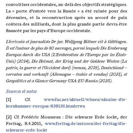
convoitises occidentales, au-delà des objectifs stratégiques.
La « porte d’entrée vers la Russie » a été ruinée pour des
décennies, et la reconstruction après un accord de paix
coûtera des milliards, dont la plus grande partie devra être
financée par les pays d’Europe occidentale.
L’écrivain et journaliste
Dr jur. Wolfgang Bittner
vit à Göttingen.
Il est l’auteur de plus de 80 ouvrages, parmi lesquels Die Eroberung
Europas durch die USA (L’Eroberation de l’Europe par les États-
Unis) (2014), Die Heimat, der Krieg und der Goldene Westen (La
patrie, la guerre et l’Occident doré) (roman, 2019), Deutschland –
verraten und verkauft (Allemagne – trahie et vendue) (2021), et
Geopolitics at a Glance: Germany-USA-EU-Russia (2025).
Sources et notes
[1] Cf.
www.faz.net/aktuell/wissen/ukraine-die-
kornkammer-europas-838136.htmletwa
[2] Cf. Frédéric Mousseau : Die schwarze Erde lockt, der
Freitag, 8.4.2015,
www.freitag.de/autoren/der-freitag/die-
schwarze-erde-lockt