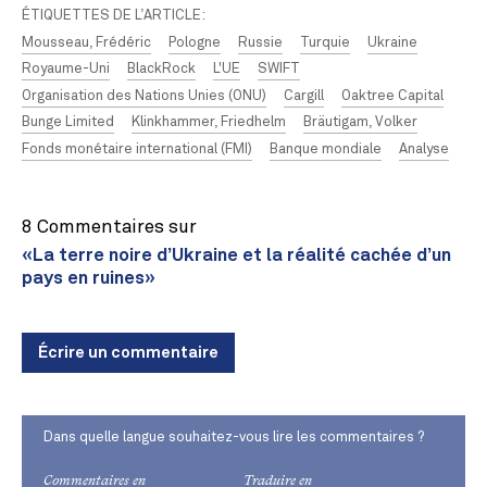
ÉTIQUETTES DE L’ARTICLE:
Mousseau, Frédéric
Pologne
Russie
Turquie
Ukraine
Royaume-Uni
BlackRock
L'UE
SWIFT
Organisation des Nations Unies (ONU)
Cargill
Oaktree Capital
Bunge Limited
Klinkhammer, Friedhelm
Bräutigam, Volker
Fonds monétaire international (FMI)
Banque mondiale
Analyse
8 Commentaires sur
«La terre noire d’Ukraine et la réalité cachée d’un
pays en ruines»
Écrire un commentaire
Dans quelle langue souhaitez-vous lire les commentaires ?
Commentaires en
Traduire en