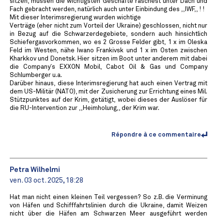
sitzen, müssen die wichtigsten Geschäfte raschest unter Dach und
Fach gebracht werden, natürlich auch unter Einbindung des ,,IWF,, ! !
Mit dieser Interimsregierung wurden wichtige
Verträge (eher nicht zum Vorteil der Ukraine) geschlossen, nicht nur
in Bezug auf die Schwarzerdegebiete, sondern auch hinsichtlich
Schiefergasvorkommen, wo es 2 Grosse Felder gibt, 1 x im Oleska
Feld im Westen, nähe Iwano Frankivsk und 1 x im Osten zwischen
Kharkkov und Donetsk. Hier sitzen im Boot unter anderem mit dabei
die Company´s EXXON Mobil, Cabot Oil & Gas und Company
Schlumberger u.a.
Darüber hinaus, diese Interimsregierung hat auch einen Vertrag mit
dem US-Militär (NATO), mit der Zusicherung zur Errichtung eines Mil.
Stützpunktes auf der Krim, getätigt, wobei dieses der Auslöser für
die RU-Intervention zur ,,Heimholung,, der Krim war.
Répondre à ce commentaire
Petra Wilhelmi
ven. 03 oct. 2025, 18:28
Hat man nicht einen kleinen Teil vergessen? So z.B. die Verminung
von Häfen und Schifffahrtslinien durch die Ukraine, damit Weizen
nicht über die Häfen am Schwarzen Meer ausgeführt werden