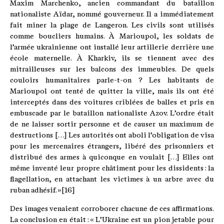
Maxim Marchenko, ancien commandant du bataillon
nationaliste Aïdar, nommé gouverneur. Il a immédiatement
fait miner la plage de Langeron. Les civils sont utilisés
comme boucliers humains. À Marioupol, les soldats de
l’armée ukrainienne ont installé leur artillerie derrière une
école maternelle. À Kharkiv, ils se tiennent avec des
mitrailleuses sur les balcons des immeubles. De quels
couloirs humanitaires parle-t-on ? Les habitants de
Marioupol ont tenté de quitter la ville, mais ils ont été
interceptés dans des voitures criblées de balles et pris en
embuscade par le bataillon nationaliste Azov. L’ordre était
de ne laisser sortir personne et de causer un maximum de
destructions […] Les autorités ont aboli l’obligation de visa
pour les mercenaires étrangers, libéré des prisonniers et
distribué des armes à quiconque en voulait […] Elles ont
même inventé leur propre châtiment pour les dissidents : la
flagellation, en attachant les victimes à un arbre avec du
ruban adhésif. »[16]
Des images venaient corroborer chacune de ces affirmations.
La conclusion en était : « L’Ukraine est un pion jetable pour