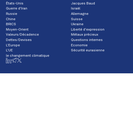
États-Unis
Jacques Baud
Guerre d'Iran
Israël
Russie
Allemagne
Chine
Suisse
BRICS
Ukraine
Moyen-Orient
Liberté d'expression
Valeurs/Décadence
Métaux précieux
Dettes/Devises
Questions internes
L'Europe
Economie
L'UE
Sécurité eurasienne
le changement climatique