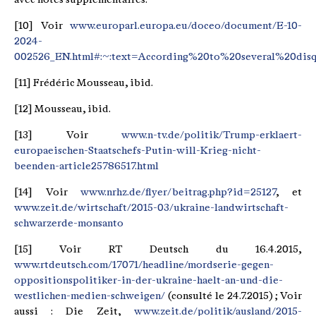
[10] Voir
www.europarl.europa.eu/doceo/document/E-10-
2024-
002526_EN.html#:~:text=According%20to%20several%20di
[11] Frédéric Mousseau, ibid.
[12] Mousseau, ibid.
[13] Voir
www.n-tv.de/politik/Trump-erklaert-
europaeischen-Staatschefs-Putin-will-Krieg-nicht-
beenden-article25786517.html
[14] Voir
www.nrhz.de/flyer/beitrag.php?id=25127
, et
www.zeit.de/wirtschaft/2015-03/ukraine-landwirtschaft-
schwarzerde-monsanto
[15] Voir RT Deutsch du 16.4.2015,
www.rtdeutsch.com/17071/headline/mordserie-gegen-
oppositionspolitiker-in-der-ukraine-haelt-an-und-die-
westlichen-medien-schweigen/
(consulté le 24.7.2015) ; Voir
aussi : Die Zeit,
www.zeit.de/politik/ausland/2015-