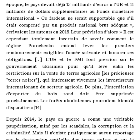
époque, le pays devait déjà 13 milliards d’euros à l’UE et 11
milliards de dollars supplémentaires au Fonds monétaire
international. « Ce fardeau ne serait supportable que s’il
était compensé par un produit national brut adéquat »,
écrivaient les auteurs en 2018. Leur prévision d’alors : « Il est
cependant totalement incertain de savoir comment le
régime Porochenko entend lever les premiers
remboursements exigibles l’année suivante et honorer ses
obligations. […] L’UE et le FMI font pression sur le
gouvernement ukrainien pour qu’il lève enfin les
restrictions sur la vente de terres agricoles [les précieuses
“terres noires”], qui intéressent vivement les investisseurs
internationaux du secteur agricole. De plus, l’interdiction
d’exporter du bois rond doit être supprimée
prochainement. Les forêts ukrainiennes pourraient bientôt
disparaître. »[14]
Depuis 2014, le pays en guerre a connu une véritable
paupérisation, miné par les scandales, la corruption et la
criminalité. Mais il n’existe pratiquement aucun reportage
sur la destruction partielle des terres noires et sur la