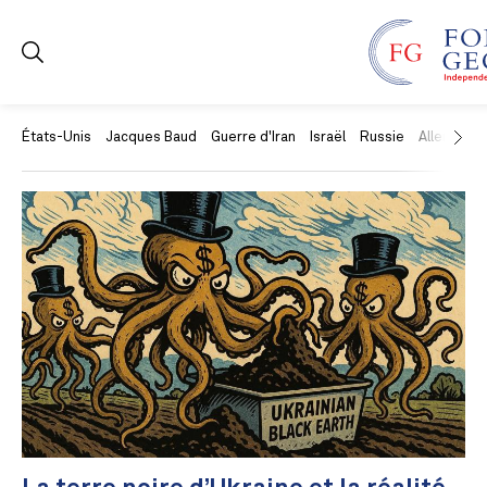
États-Unis
Jacques Baud
Guerre d'Iran
Israël
Russie
Allemagne