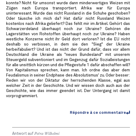
konnte? Nicht für umsonst wurde dann minderwertiges Weizen mit
Zügen nach Europa transportiert. Afrika war für Europa
uninteressant. Wurde das nicht Russland in die Schuhe geschoben?
Oder täusche ich mich da? Hat dafür nicht Russland Weizen
kostenlos nach Afrika geliefert? Das fehlt mir im Artikel. Gehört das
Schwarzerdeland überhaupt noch zur Ukraine? Gehören die
Lagerstätten von Rohstoffen überhaupt noch zur Ukraine? Haben
westliche Konzerne nicht ihr Geld dort verloren? Ist die EU nicht
deshalb so verbissen, in dem sie den "Sieg" der Ukraine
herbeifabuliert? Und ist das nicht der Grund dafür, dass vor allem
Deutschland die Ukraine als "neues Bundesland" mit unserem
Steuergeld subventioniert und im Gegenzug dafür Sozialleistungen
für alle unsittlich kürzen und die Pflegestufe 1 dafür abschaffen will?
Von Kapitalismus sprechen, kann man. Ich ordne das aber dem
Feudalismus in seiner Endphase des Absolutismus' zu. Oder besser:
Reden wir von der Diktatur der herrschenden Klasse, egal aus
welcher Zeit in der Geschichte. Und wir wissen doch auch aus der
Geschichte, wie das immer geendet ist. Der Untergang ist damit
vorprogrammiert.
Répondre à ce commentaire
Antwort auf
Petra Wilhelmi