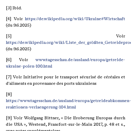
[3] Ibid.
[4] Voir
https://de.wikipedia.org/wiki/Ukraine#Wirtschaft
(du 9.6.2025)
[5] Voir
https://de.wikipedia.org/wiki/Liste_der_größten_Getreidepr
(du 9.6.2025)
[6] Voir
www.tagesschau.de/ausland/europa/getreide-
ukraine-polen-100.html
[7] Voir Initiative pour le transport sécurisé de céréales et
d'aliments en provenance des ports ukrainiens
[8]
https://www.tagesschau.de/ausland/europa/getreideabkommen-
reaktionen-verlaengerung-104.html
[9] Voir Wolfgang Bittner, « Die Eroberung Europas durch
die USA », Westend, Francfort-sur-le-Main 2017, p. 48 et s.,
avec notes supplémentaires.