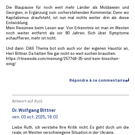
Die Blaupause für noch weit mehr Länder als Moldawien und
Georgien, in Ergänzung zum vorherstehenden Kommentar. Denn wo
Kapitalismus draufsteht, ist nun mal nichts weiter drin als diese
Entwicklung.
Mein Resümee beim Lesen war: Von Erkenntnis ist man im Westen
noch weiter entfernt als vor 80 Jahren. Sich über Symptome
echauffieren, mehr ist nicht.
Und dann: DAS Thema bot sich auch vor der eigenen Haustür an,
Herr Bittner. Da hätten Sie gar nicht so weit suchen brauchen.
https://rtnewsde.com/meinung/257748-35-und-kein-bisschen-
einig/
Répondre à ce commentaire
Antwort auf
Ruth
Dr. Wolfgang Bittner
ven. 03 oct. 2025, 18:03
Liebe Ruth, ich verstehe Ihre Kritik nicht. Es geht doch um die
reale, im Westen verschwiegene Situation in der Ukraine.