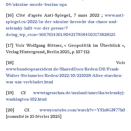
04/ukraine-morde-busina-upa
[16] Cité d'après Anti-Spiegel, 7 mars 2022 ;
www.anti-
spiegel.ru/2022/in-der-ukraine-herrscht-das-chaos-und-
selensky-lallt-vor-der-presse/?
doing_wp_cron=1667614361.9042179584503173828125
[17] Voir Wolfgang Bittner, « Geopolitik im Überblick »,
Verlag Hintergrund, Berlin 2025, p. 107-112.
[18] Voir
www.bundespraesident.de/SharedDocs/Reden/DE/Frank-
Walter-Steinmeier/Reden/2022/10/221028-Alles-staerken-
was-uns-verbindet.html
[19] Cf.
www.tagesschau.de/ausland/amerika/selenskyj-
washington-102.html
[20] Cf.
www.youtube.com/watch?v=YS1s8GN77h0
[consulté le 25 février 2025]