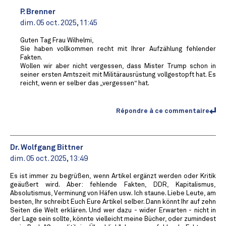
P. Brenner
dim. 05 oct. 2025, 11:45
Guten Tag Frau Wilhelmi,
Sie haben vollkommen recht mit Ihrer Aufzählung fehlender
Fakten.
Wollen wir aber nicht vergessen, dass Mister Trump schon in
seiner ersten Amtszeit mit Militärausrüstung vollgestopft hat. Es
reicht, wenn er selber das „vergessen“ hat.
Répondre à ce commentaire
Dr. Wolfgang Bittner
dim. 05 oct. 2025, 13:49
Es ist immer zu begrüßen, wenn Artikel ergänzt werden oder Kritik
geäußert wird. Aber: fehlende Fakten, DDR, Kapitalismus,
Absolutismus, Verminung von Häfen usw. Ich staune. Liebe Leute, am
besten, Ihr schreibt Euch Eure Artikel selber. Dann könnt Ihr auf zehn
Seiten die Welt erklären. Und wer dazu - wider Erwarten - nicht in
der Lage sein sollte, könnte vielleicht meine Bücher, oder zumindest