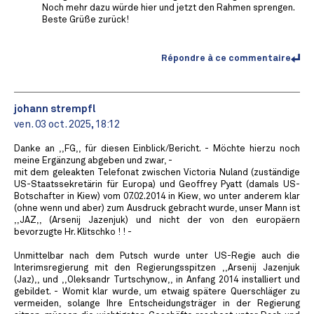
Noch mehr dazu würde hier und jetzt den Rahmen sprengen.
Beste Grüße zurück!
Répondre à ce commentaire
johann strempfl
ven. 03 oct. 2025, 18:12
Danke an ,,FG,, für diesen Einblick/Bericht. - Möchte hierzu noch
meine Ergänzung abgeben und zwar, -
mit dem geleakten Telefonat zwischen Victoria Nuland (zuständige
US-Staatssekretärin für Europa) und Geoffrey Pyatt (damals US-
Botschafter in Kiew) vom 07.02.2014 in Kiew, wo unter anderem klar
(ohne wenn und aber) zum Ausdruck gebracht wurde, unser Mann ist
,,JAZ,, (Arsenij Jazenjuk) und nicht der von den europäern
bevorzugte Hr. Klitschko ! ! -
Unmittelbar nach dem Putsch wurde unter US-Regie auch die
Interimsregierung mit den Regierungsspitzen ,,Arsenij Jazenjuk
(Jaz),, und ,,Oleksandr Turtschynow,, in Anfang 2014 installiert und
gebildet. - Womit klar wurde, um etwaig spätere Querschläger zu
vermeiden, solange Ihre Entscheidungsträger in der Regierung