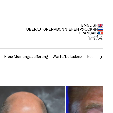
ENGLISH
ÜBER
AUTOREN
ABONNIEREN
РУССКИЙ
FRANÇAIS
Freie Meinungsäußerung
Werte/Dekadenz
Edelmetalle