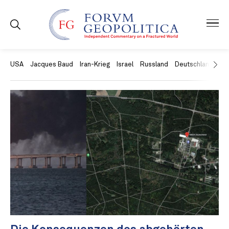
USA
Jacques Baud
Iran-Krieg
Israel
Russland
Deutschland
Ch