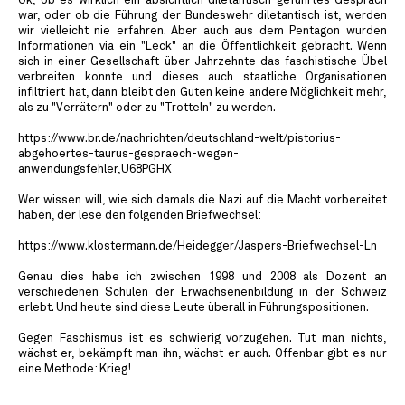
Ok, ob es wirklich ein absichtlich diletantisch geführtes Gespräch
war, oder ob die Führung der Bundeswehr diletantisch ist, werden
wir vielleicht nie erfahren. Aber auch aus dem Pentagon wurden
Informationen via ein "Leck" an die Öffentlichkeit gebracht. Wenn
sich in einer Gesellschaft über Jahrzehnte das faschistische Übel
verbreiten konnte und dieses auch staatliche Organisationen
infiltriert hat, dann bleibt den Guten keine andere Möglichkeit mehr,
als zu "Verrätern" oder zu "Trotteln" zu werden.
https://www.br.de/nachrichten/deutschland-welt/pistorius-
abgehoertes-taurus-gespraech-wegen-
anwendungsfehler,U68PGHX
Wer wissen will, wie sich damals die Nazi auf die Macht vorbereitet
haben, der lese den folgenden Briefwechsel:
https://www.klostermann.de/Heidegger/Jaspers-Briefwechsel-Ln
Genau dies habe ich zwischen 1998 und 2008 als Dozent an
verschiedenen Schulen der Erwachsenenbildung in der Schweiz
erlebt. Und heute sind diese Leute überall in Führungspositionen.
Gegen Faschismus ist es schwierig vorzugehen. Tut man nichts,
wächst er, bekämpft man ihn, wächst er auch. Offenbar gibt es nur
eine Methode: Krieg!