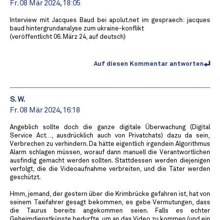
Fr. 08 Mär 2024, 18:05
Interview mit Jacques Baud bei apolut.net im gespraech: jacques
baud hintergrundanalyse zum ukraine-konflikt
(veröffentlicht 06. März 24, auf deutsch)
Auf diesen Kommentar antworten
S. W.
Fr. 08 Mär 2024, 16:18
Angeblich sollte doch die ganze digitale Überwachung (Digital
Service Act…, ausdrücklich auch von Privatchats) dazu da sein,
Verbrechen zu verhindern. Da hätte eigentlich irgendein Algorithmus
Alarm schlagen müssen, worauf dann manuell die Verantwortlichen
ausfindig gemacht werden sollten. Stattdessen werden diejenigen
verfolgt, die die Videoaufnahme verbreiten, und die Täter werden
geschützt.
Hmm, jemand, der gestern über die Krimbrücke gefahren ist, hat von
seinem Taxifahrer gesagt bekommen, es gebe Vermutungen, dass
die Taurus bereits angekommen seien. Falls es echter
Geheimdienstkünste bedurfte, um an das Video zu kommen (und ein