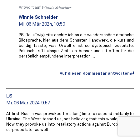
Antwort auf
Winnie Schneider
Winnie Schneider
Mi. 06 Mär 2024, 10:50
PS. Bei «Ewigkeit» dachte ich an die wunderschöne deutsche
Bildsprache, hier aus dem Schuster-Handwerk, die kurz und
bündig fasste, was Orwell einst so dystopisch zuspitzte.
Politisch trifft «lange Zeit» es besser und ist offen für die
persönlich empfundene Interpretation …
Auf diesen Kommentar antworten
LS
Mi. 06 Mär 2024, 9:57
At first, Russia was provoked for a long time to respond militarily to
Ukraine. The West teased us, not believing that this would happen.
Now they provoke us into retaliatory actions against Europe. To be
surprised later as well