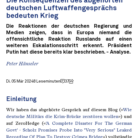
Die Konsequenzen des abgehörten
deutschen Luftwaffengesprächs
bedeuten Krieg
Die Reaktionen der deutschen Regierung und
Medien zeigen, dass in Europa niemand die
offensichtliche Reaktion Russlands auf einen
weiteren Eskalationsschritt erkennt. Präsident
Putin hat diese bereits klar beschrieben. - Analyse.
Peter Hänseler
Di. 05 Mär 2024
8 Leseminuten
37
Einleitung
Wir haben das abgehörte Gespräch auf diesem Blog («
Wie
deutsche Militärs die Krim-Brücke zerstören wollen
») und
auf ZeroHedge («
'A Complete Disaster For The German
Govt' - Scholz Promises Probe Into "Very Serious" Leaked
Recording Of Plan To Destroy Crimea Bridge
») vollständig