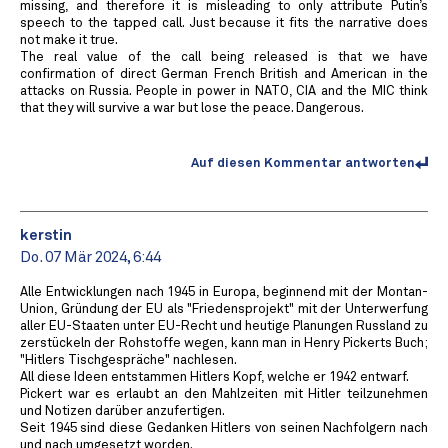
missing, and therefore it is misleading to only attribute Putin’s
speech to the tapped call. Just because it fits the narrative does
not make it true.
The real value of the call being released is that we have
confirmation of direct German French British and American in the
attacks on Russia. People in power in NATO, CIA and the MIC think
that they will survive a war but lose the peace. Dangerous.
Auf diesen Kommentar antworten
kerstin
Do. 07 Mär 2024, 6:44
Alle Entwicklungen nach 1945 in Europa, beginnend mit der Montan-
Union, Gründung der EU als "Friedensprojekt" mit der Unterwerfung
aller EU-Staaten unter EU-Recht und heutige Planungen Russland zu
zerstückeln der Rohstoffe wegen, kann man in Henry Pickerts Buch;
"Hitlers Tischgespräche" nachlesen.
All diese Ideen entstammen Hitlers Kopf, welche er 1942 entwarf.
Pickert war es erlaubt an den Mahlzeiten mit Hitler teilzunehmen
und Notizen darüber anzufertigen.
Seit 1945 sind diese Gedanken Hitlers von seinen Nachfolgern nach
und nach umgesetzt worden.