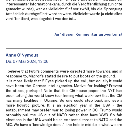
interessanter Informationskanal durch die Veröffentlichung zunichte
gemacht wurde), war es vielleicht fünf vor zwölf, bis die Sprengung
tatsächlich durchgeführt worden wäre. Vielleicht wurde ja nicht alles
veröffentlicht, was abgehört worden ist...
Auf diesen Kommentar antworten
Anne O’Nymous
Do. 07 Mär 2024, 13:06
I believe that Putin’s comments were directed more towards, and in
response to, Macron’s stated desire to put boots on the ground.
It is more likely that 5 Eyes picked up the call, but equally it could
have been the German intel agencies. Motive for leaking? Prevent
the attack, perhaps? Note that the CIA house paper the NYT has
been letting the world know (confirming what we knew) that the CIA
has many facilities in Ukraine. So one could step back and see a
more holistic picture. It is an election year in the USA - the
establishment may prefer war to losing power in DC. Trump would
probably pull the US out of NATO rather than have WW3. So fair
elections in the USA would be an existential threat to NATO and the
MIC. We have a “knowledge donut”: the hole in middle is what we are