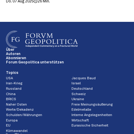
Do. 07 Aug 2025
26 Min.
Über
Autoren
Abonnieren
Forum Geopolitica unterstützen
Topics
USA
Jacques Baud
Iran-Krieg
Israel
Russland
Deutschland
China
Schweiz
BRICS
Ukraine
Naher Osten
Freie Meinungsäußerung
Werte/Dekadenz
Edelmetalle
Schulden/Währungen
Interne Angelegenheiten
Europa
Wirtschaft
EU
Eurasische Sicherheit
Klimawandel