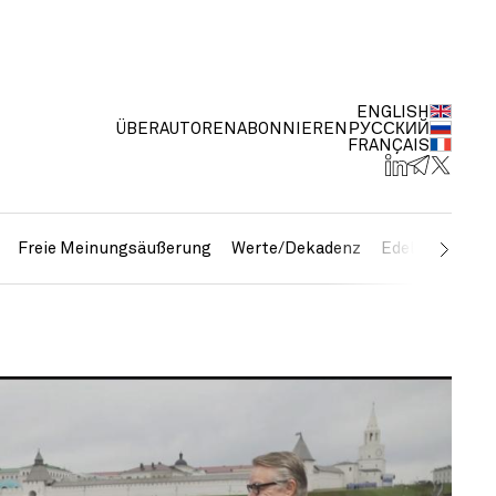
ENGLISH
ÜBER
AUTOREN
ABONNIEREN
РУССКИЙ
FRANÇAIS
Freie Meinungsäußerung
Werte/Dekadenz
Edelmetalle