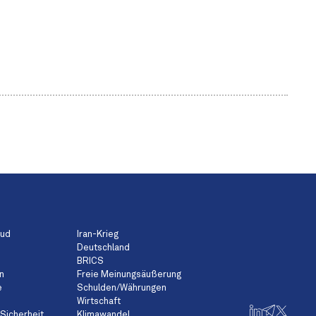
aud
Iran-Krieg
Deutschland
BRICS
n
Freie Meinungsäußerung
e
Schulden/Währungen
Wirtschaft
Sicherheit
Klimawandel