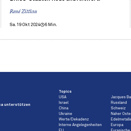
René Zittlau
Sa. 19 Okt 2024
6 Min.
Topics
USA
Jacques B
Israel
Russland
a unterstützen
China
Schweiz
Ukraine
Naher Oste
Werte/Dekadenz
Edelmetall
Interne Angelegenheiten
Europa
EU
Eurasische 