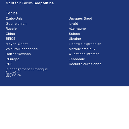
Soutenir Forum Geopolitica
Topics
États-Unis
Jacques Baud
Guerre d'Iran
Israël
Russie
Allemagne
Chine
Suisse
BRICS
Ukraine
Moyen-Orient
Liberté d'expression
Valeurs/Décadence
Métaux précieux
Dettes/Devises
Questions internes
L'Europe
Economie
L'UE
Sécurité eurasienne
le changement climatique