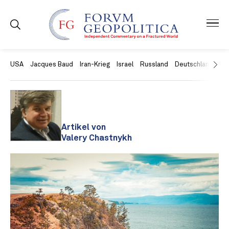
USA
Jacques Baud
Iran-Krieg
Israel
Russland
Deutschland
Ch
Artikel von
Valery Chastnykh