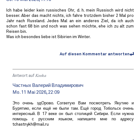
Ich habe leider kein russisches Ohr, d. h. mein Russisch wird nicht
besser. Aber das macht nichts, ich fahre trotzdem bisher 2 Mal pro
Jahr nach Russland. Jedes Mal an ein anderes Ziel, da ich auch
schon fast 68 bin und noch was sehen möchte, ehe ich zu alt zum
Reisen bin.
Was ich besondes liebe ist Sibirien im Winter.
Auf diesen Kommentar antworten
Antwort auf
Kooka
Частных Валерий Владимирович
Mo. 11 Mai 2026, 22:09
Это очень здОрово. Согветую Вам посмотреть Якутию и
Бурятию, если ещё не были там. Ещё город Тобольск очень
интересный. В 17 веке он был столицей Сибири. Если нужна
помощь с русским языком, напишите мне по адресу
tchastnykh@mail.ru