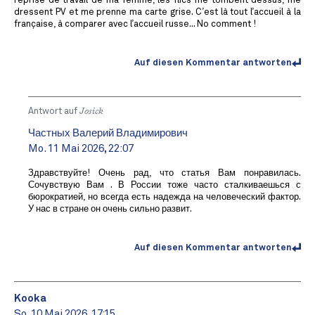
reprise de travail de ma femme, les flics me tombent dessus, me
dressent PV et me prenne ma carte grise. C’est là tout l’accueil à la
française, à comparer avec l’accueil russe... No comment !
Auf diesen Kommentar antworten
Antwort auf
Josick
Частных Валерий Владимирович
Mo. 11 Mai 2026, 22:07
Здравствуйте! Очень рад, что статья Вам понравилась.
Сочувствую Вам . В России тоже часто сталкиваешься с
бюрократией, но всегда есть надежда на человеческий фактор.
У нас в стране он очень сильно развит.
Auf diesen Kommentar antworten
Kooka
So. 10 Mai 2026, 17:15