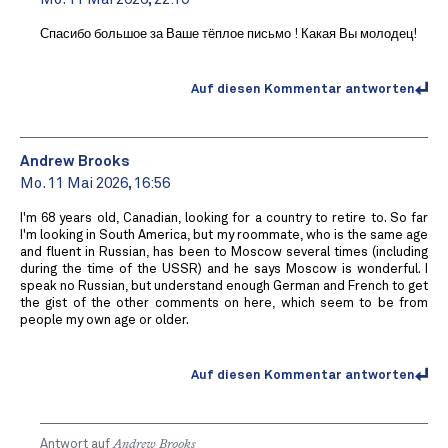
Спасибо большое за Ваше тёплое письмо ! Какая Вы молодец!
Auf diesen Kommentar antworten
Andrew Brooks
Mo. 11 Mai 2026, 16:56
I'm 68 years old, Canadian, looking for a country to retire to. So far
I'm looking in South America, but my roommate, who is the same age
and fluent in Russian, has been to Moscow several times (including
during the time of the USSR) and he says Moscow is wonderful. I
speak no Russian, but understand enough German and French to get
the gist of the other comments on here, which seem to be from
people my own age or older.
Auf diesen Kommentar antworten
Antwort auf
Andrew Brooks