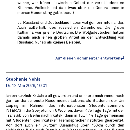
wohne, war früher slawisches Gebiet der verschiedensten
Stämme. Vielleicht ist da etwas über die Generationen in
meinen Genen übrig geblieben. :)
Ja, Russland und Deutschland haben viel gemein miteinander.
Auch außerhalb des russischen Zarenhofes. Die große
Katharina war ja eine Deutsche. Die Wolgadeutschen hatten
damals auch einen großen Anteil an der Entwicklung von
Russland. Nur so als kleines Beispiel.
Auf diesen Kommentar antworten
Stephanie Nehls
Di. 12 Mai 2026, 10:01
Ich bin kürzlich 73 Jahre alt geworden und erinnere mich immer noch
gern an die schönste Reise meines Lebens: als Studentin der Uni
Leipzig im Rahmen des internationalen Studentensommers
INTER73 in die Sowjetunion. 8 Wochen, davon 4 /5 Tage Tage mit der
TransSib von Berlin nach Irkutsk, dann in Tulun 14 Tage gemeinsam
mit Studenten des Irkutsker Fremdspracheninstitutes gearbeitet.
Von dort auch ein „kurzer“ Busausflug über 450km durch den