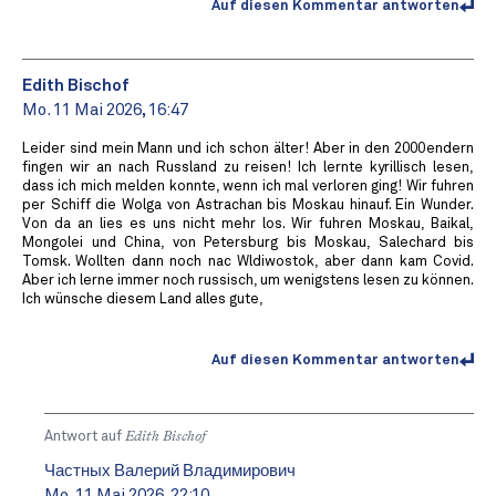
Auf diesen Kommentar antworten
Edith Bischof
Mo. 11 Mai 2026, 16:47
Leider sind mein Mann und ich schon älter! Aber in den 2000endern
fingen wir an nach Russland zu reisen! Ich lernte kyrillisch lesen,
dass ich mich melden konnte, wenn ich mal verloren ging! Wir fuhren
per Schiff die Wolga von Astrachan bis Moskau hinauf. Ein Wunder.
Von da an lies es uns nicht mehr los. Wir fuhren Moskau, Baikal,
Mongolei und China, von Petersburg bis Moskau, Salechard bis
Tomsk. Wollten dann noch nac Wldiwostok, aber dann kam Covid.
Aber ich lerne immer noch russisch, um wenigstens lesen zu können.
Ich wünsche diesem Land alles gute,
Auf diesen Kommentar antworten
Antwort auf
Edith Bischof
Частных Валерий Владимирович
Mo. 11 Mai 2026, 22:10