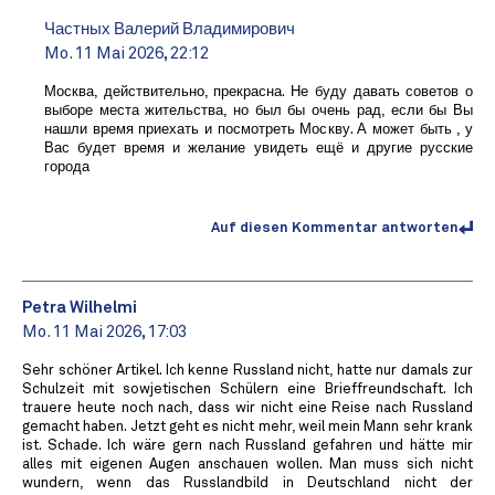
Частных Валерий Владимирович
Mo. 11 Mai 2026, 22:12
Москва, действительно, прекрасна. Не буду давать советов о
выборе места жительства, но был бы очень рад, если бы Вы
нашли время приехать и посмотреть Москву. А может быть , у
Вас будет время и желание увидеть ещё и другие русские
города
Auf diesen Kommentar antworten
Petra Wilhelmi
Mo. 11 Mai 2026, 17:03
Sehr schöner Artikel. Ich kenne Russland nicht, hatte nur damals zur
Schulzeit mit sowjetischen Schülern eine Brieffreundschaft. Ich
trauere heute noch nach, dass wir nicht eine Reise nach Russland
gemacht haben. Jetzt geht es nicht mehr, weil mein Mann sehr krank
ist. Schade. Ich wäre gern nach Russland gefahren und hätte mir
alles mit eigenen Augen anschauen wollen. Man muss sich nicht
wundern, wenn das Russlandbild in Deutschland nicht der