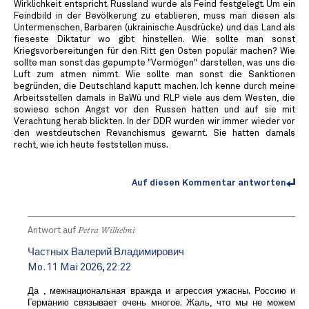
Wirklichkeit entspricht. Russland wurde als Feind festgelegt. Um ein
Feindbild in der Bevölkerung zu etablieren, muss man diesen als
Untermenschen, Barbaren (ukrainische Ausdrücke) und das Land als
fieseste Diktatur wo gibt hinstellen. Wie sollte man sonst
Kriegsvorbereitungen für den Ritt gen Osten populär machen? Wie
sollte man sonst das gepumpte "Vermögen" darstellen, was uns die
Luft zum atmen nimmt. Wie sollte man sonst die Sanktionen
begründen, die Deutschland kaputt machen. Ich kenne durch meine
Arbeitsstellen damals in BaWü und RLP viele aus dem Westen, die
sowieso schon Angst vor den Russen hatten und auf sie mit
Verachtung herab blickten. In der DDR wurden wir immer wieder vor
den westdeutschen Revanchismus gewarnt. Sie hatten damals
recht, wie ich heute feststellen muss.
Auf diesen Kommentar antworten
Antwort auf
Petra Wilhelmi
Частных Валерий Владимирович
Mo. 11 Mai 2026, 22:22
Да , межнациональная вражда и агрессия ужасны. Россию и
Германию связывает очень многое. Жаль, что мы не можем