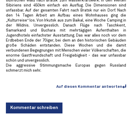
sibirischen Wald nach Bratsk zum Wasserkraftwerk. In den Weiten
Sibiriens sind 450km einfach ein Ausflug. Die Dimensionen sind
unfassbar. Auf der gesamten Fahrt nach Bratsk nur ein Dorf. Nach
den 14 Tagen Arbeit am Aufbau eines Wohnhauses ging die
„Kulturreise“ los. Von Irkutsk aus zum Baikal, eine Woche Camping in
der Wildnis. Unvergesslich. Danach Flüge nach Taschkent,
Samarkand und Buchara mit mehrtägigen Aufenthalten in
Jugendhotels einfachster Ausstattung. Das war alles noch vor dem
Erdbeben Ende der 70iger, bei dem an den historischen Gebäuden
große Schäden entstanden. Diese Wochen und die damit
verbundenen Begegnungen mit Menschen vieler Völkerschaften, die
enorme Gastfreundschaft und Freigiebigkeit - das war unfassbar
schön und unvergesslich.
Die aggressive Stimmungsmache Europas gegen Russland
schmerzt mich sehr.
Auf diesen Kommentar antworten
Kommentar schreiben