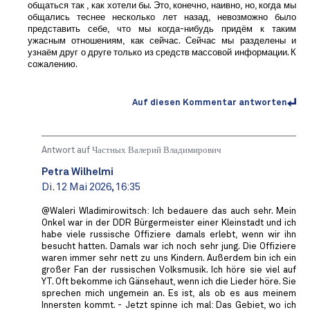
общаться так , как хотели бы. Это, конечно, наивно, но, когда мы
общались теснее несколько лет назад, невозможно было
представить себе, что мы когда-нибудь придём к таким
ужасным отношениям, как сейчас. Сейчас мы разделены и
узнаём друг о друге только из средств массовой информации. К
сожалению.
Auf diesen Kommentar antworten
Antwort auf
Частных Валерий Владимирович
Petra Wilhelmi
Di. 12 Mai 2026, 16:35
@Waleri Wladimirowitsch: Ich bedauere das auch sehr. Mein
Onkel war in der DDR Bürgermeister einer Kleinstadt und ich
habe viele russische Offiziere damals erlebt, wenn wir ihn
besucht hatten. Damals war ich noch sehr jung. Die Offiziere
waren immer sehr nett zu uns Kindern. Außerdem bin ich ein
großer Fan der russischen Volksmusik. Ich höre sie viel auf
YT. Oft bekomme ich Gänsehaut, wenn ich die Lieder höre. Sie
sprechen mich ungemein an. Es ist, als ob es aus meinem
Innersten kommt. - Jetzt spinne ich mal: Das Gebiet, wo ich