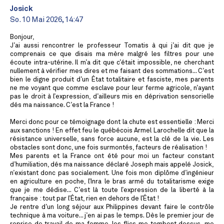
Josick
So. 10 Mai 2026, 14:47
Bonjour,
J’ai aussi rencontrer le professeur Tomatis à qui j’ai dit que je
comprenais ce que disais ma mère malgré les filtres pour une
écoute intra-utérine. Il m’a dit que c’était impossible, ne cherchant
nullement à vérifier mes dires et me faisant des sommations... C’est
bien le digne produit d’un État totalitaire et fasciste, mes parents
ne me voyant que comme esclave pour leur ferme agricole, n’ayant
pas le droit à l’expression, d’ailleurs mis en déprivation sensorielle
dés ma naissance. C’est la France !
Merci donc pour ce témoignage dont la chute est essentielle : Merci
aux sanctions ! En effet feu le québécois Armel Larochelle dit que la
résistance universelle, sans force aucune, est la clé de la vie. Les
obstacles sont donc, une fois surmontés, facteurs de réalisation !
Mes parents et la France ont été pour moi un facteur constant
d’humiliation, dés ma naissance déclaré Joseph mais appelé Josick,
n’existant donc pas socialement. Une fois mon diplôme d’ingénieur
en agriculture en poche, l’Inra le bras armé du totalitarisme exige
que je me dédise... C’est là toute l’expression de la liberté à la
française : tout par l’État, rien en dehors de l’État !
Je rentre d’un long séjour aux Philippines devant faire le contrôle
technique à ma voiture... j’en ai pas le temps. Dès le premier jour de