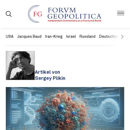
USA
Jacques Baud
Iran-Krieg
Israel
Russland
Deutschland
Ch
Artikel von
Sergey Plikin