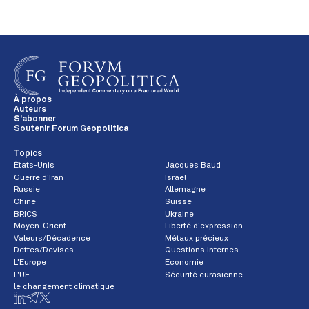
À propos
Auteurs
S'abonner
Soutenir Forum Geopolitica
Topics
États-Unis
Jacques Baud
Guerre d'Iran
Israël
Russie
Allemagne
Chine
Suisse
BRICS
Ukraine
Moyen-Orient
Liberté d'expression
Valeurs/Décadence
Métaux précieux
Dettes/Devises
Questions internes
L'Europe
Economie
L'UE
Sécurité eurasienne
le changement climatique