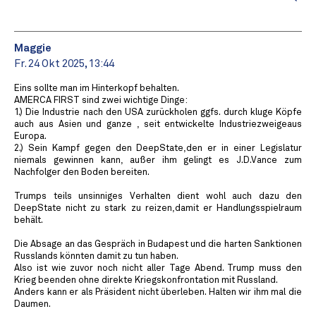
Maggie
Fr. 24 Okt 2025, 13:44
Eins sollte man im Hinterkopf behalten.
AMERCA FIRST sind zwei wichtige Dinge:
1.) Die Industrie nach den USA zurückholen ggfs. durch kluge Köpfe
auch aus Asien und ganze , seit entwickelte Industriezweigeaus
Europa.
2.) Sein Kampf gegen den DeepState,den er in einer Legislatur
niemals gewinnen kann, außer ihm gelingt es J.D.Vance zum
Nachfolger den Boden bereiten.
Trumps teils unsinniges Verhalten dient wohl auch dazu den
DeepState nicht zu stark zu reizen,damit er Handlungsspielraum
behält.
Die Absage an das Gespräch in Budapest und die harten Sanktionen
Russlands könnten damit zu tun haben.
Also ist wie zuvor noch nicht aller Tage Abend. Trump muss den
Krieg beenden ohne direkte Kriegskonfrontation mit Russland.
Anders kann er als Präsident nicht überleben. Halten wir ihm mal die
Daumen.