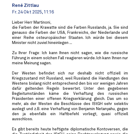
René Zittlau
Fr. 24 Okt 2025, 11:16
Lieber Herr Martinoni,
die Farben der Krawatte sind die Farben Russlands, ja. Sie sind
genauso die Farben der USA, Frankreichs, der Niederlande und
einer Reihe osteuropäischer Staaten. Ich würde bei diesem
Minister nicht zuviel hineinlegen ...
Zu Ihrer Frage: Ich kann Ihnen nicht sagen, wie die russische
Führung in einem solchen Fall reagieren würde. Ich kann Ihnen nur
meine Meinung sagen.
Der Westen befindet sich nur deshalb nicht offiziell im
Kriegszustand mit Russland, weil Russland die Handlungen des
Westens bislang nicht entsprechend den bis vor wenigen Jahren
dafür geltenden Regeln bewertet. Unter den gegebenen
Begleitumständen käme die Verhaftung des russischen
Präsidenten einer offenen Kriegserklärung gleich. Das um so
mehr, als der Westen die Beschlüsse des IStGH sehr selektiv
auslegt und z.B. eine Verhaftung von Benjamin Netanyahu, gegen
den ja ebenfalls ein Haftbefehl vorliegt, quasi offiziell
ausschloss.
Es gibt bereits heute heftigste diplomatische Kontoversen, die