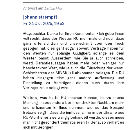
Antwort auf
Lydouchka
johann strempfl
Fr. 24 Okt 2025, 19:53
@Lydouchka: Danke für Ihren Kommentar. - Ich gebe Ihnen
voll recht, dass der Westen RU mehrmals und noch dazu
ganz offensichtlich und unverschämt über den Tisch
gezogen hat, dies geht sogar soweit, Verträge haben für
den Westen nur solange Gültigkeit, solange es dem
Westen passt. Ausserdem, wie Sie ja auch schreiben,
westl. Garantiezusagen haben mehr oder weniger nur
beschränkten Wert, wie ja auch die Täuschung der westl.
Schirmherren der MINSK I+II Abkommen belegen. Die RU
haben hingegen eine ganz andere Auffassung und
Einstellung zu Verträgen, dieses auch durch Ihre
Vertragstreue belegt wird.
Weiters, was hätte RU machen können, hierzu meine
Meinung, insbesondere bei Ihren direkten Nachbarn mehr
und effizienten Einfluss nehmen, wie es das Beispiel
Belaurs zeigt ! Dass die Einflussnahme in der Ukraine aus
RU-Sicht eher zweitrangig behandelt wurde, dieses muss
man nicht gesondert thematisieren ! / Genauso verhält es
sich mit Georgien ! !