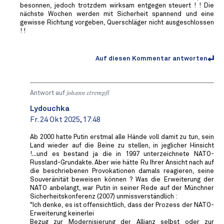
besonnen, jedoch trotzdem wirksam entgegen steuert ! ! Die
nächste Wochen werden mit Sicherheit spannend und eine
gewisse Richtung vorgeben, Querschläger nicht ausgeschlossen
! !
Auf diesen Kommentar antworten
Antwort auf
johann strempfl
Lydouchka
Fr. 24 Okt 2025, 17:48
Ab 2000 hatte Putin erstmal alle Hände voll damit zu tun, sein
Land wieder auf die Beine zu stellen, in jeglicher Hinsicht
!...und es bestand ja die in 1997 unterzeichnete NATO-
Russland-Grundakte. Aber wie hätte Ru Ihrer Ansicht nach auf
die beschriebenen Provokationen damals reagieren, seine
Souveränität beweisen können ? Was die Erweiterung der
NATO anbelangt, war Putin in seiner Rede auf der Münchner
Sicherheitskonferenz (2007) unmissverständlich :
"Ich denke, es ist offensichtlich, dass der Prozess der NATO-
Erweiterung keinerlei
Bezug zur Modernisierung der Allianz selbst oder zur