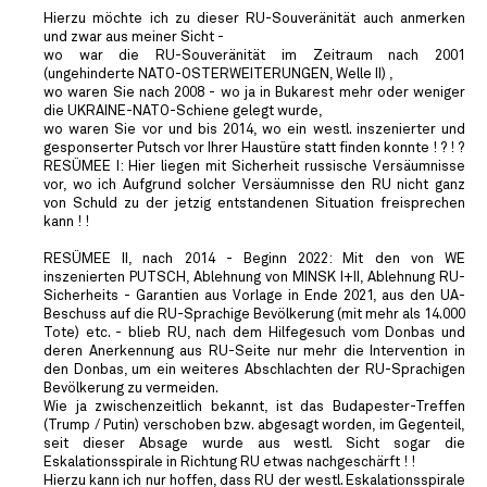
Hierzu möchte ich zu dieser RU-Souveränität auch anmerken
und zwar aus meiner Sicht -
wo war die RU-Souveränität im Zeitraum nach 2001
(ungehinderte NATO-OSTERWEITERUNGEN, Welle II) ,
wo waren Sie nach 2008 - wo ja in Bukarest mehr oder weniger
die UKRAINE-NATO-Schiene gelegt wurde,
wo waren Sie vor und bis 2014, wo ein westl. inszenierter und
gesponserter Putsch vor Ihrer Haustüre statt finden konnte ! ? ! ?
RESÜMEE I: Hier liegen mit Sicherheit russische Versäumnisse
vor, wo ich Aufgrund solcher Versäumnisse den RU nicht ganz
von Schuld zu der jetzig entstandenen Situation freisprechen
kann ! !
RESÜMEE II, nach 2014 - Beginn 2022: Mit den von WE
inszenierten PUTSCH, Ablehnung von MINSK I+II, Ablehnung RU-
Sicherheits - Garantien aus Vorlage in Ende 2021, aus den UA-
Beschuss auf die RU-Sprachige Bevölkerung (mit mehr als 14.000
Tote) etc. - blieb RU, nach dem Hilfegesuch vom Donbas und
deren Anerkennung aus RU-Seite nur mehr die Intervention in
den Donbas, um ein weiteres Abschlachten der RU-Sprachigen
Bevölkerung zu vermeiden.
Wie ja zwischenzeitlich bekannt, ist das Budapester-Treffen
(Trump / Putin) verschoben bzw. abgesagt worden, im Gegenteil,
seit dieser Absage wurde aus westl. Sicht sogar die
Eskalationsspirale in Richtung RU etwas nachgeschärft ! !
Hierzu kann ich nur hoffen, dass RU der westl. Eskalationsspirale