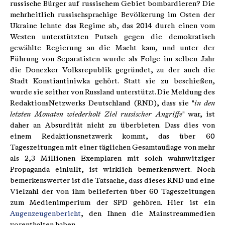
russische Bürger auf russischem Gebiet bombardieren? Die
mehrheitlich russischsprachige Bevölkerung im Osten der
Ukraine lehnte das Regime ab, das 2014 durch einen vom
Westen unterstützten Putsch gegen die demokratisch
gewählte Regierung an die Macht kam, und unter der
Führung von Separatisten wurde als Folge im selben Jahr
die Donezker Volksrepublik gegründet, zu der auch die
Stadt Konstiantiniwka gehört. Statt sie zu beschießen,
wurde sie seither von Russland unterstützt. Die Meldung des
RedaktionsNetzwerks Deutschland (RND), dass sie "
in den
letzten Monaten wiederholt Ziel russischer Angriffe
" war, ist
daher an Absurdität nicht zu überbieten. Dass dies von
einem Redaktionsnetzwerk kommt, das über 60
Tageszeitungen mit einer täglichen Gesamtauflage von mehr
als 2,3 Millionen Exemplaren mit solch wahnwitziger
Propaganda einlullt, ist wirklich bemerkenswert. Noch
bemerkenswerter ist die Tatsache, dass dieses RND und eine
Vielzahl der von ihm belieferten über 60 Tageszeitungen
zum Medienimperium der SPD gehören. Hier ist ein
Augenzeugenbericht
, den Ihnen die Mainstreammedien
vorenthalten haben.