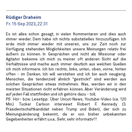
Rüdiger Draheim
Fr. 15 Sep 2023, 22:31
Es ist alles schon gesagt, in vielen Kommentaren und dies auch
immer wieder. Dem habe ich nichts substatielles hinzuzufügen. Ich
erde mich immer wieder mit unseren, uns zur Zeit noch zur
Verfügung stehenden Möglichkeiten unsere Meinungen relativ frei
äußern zu können. In Gesprächen und nicht als Missionar oder
Agitator bekenne ich mich zu meiner oft anderen Sicht auf die
Verhältnisse und mache auch immer deutlich aus welchen Quellen
ich mich informiere. Ich bin rechts, links, unten, oben, vorne, hinten
offen - im Denken. Ich will verstehen und ich bin auch neugierig.
Menschen, die tendenziell ähnlich "gestrickt" sind werden aus
solchen Gesprächen etwas mitnehmen. Was, werden wir in den
meisten Situationen nicht erfahren können. Aber Veränderung wird
auf jeden Fall stattfinden und ich gehöre dazu - toll.
PS: Hör- bzw. Lesetipp: Über Uncut-News, Youtube-Video (ca. 120
Min.) Tucker Carlson interviewt Robert F. Kennedy (3.
Präsidentschaftkandidat neben Trump und Biden), der sich zu
Meinungsänderung bekennt, da er von bisher unbekannten
Gegebenheiten erfährt u.v.a.. Sehr, sehr informativ!!!