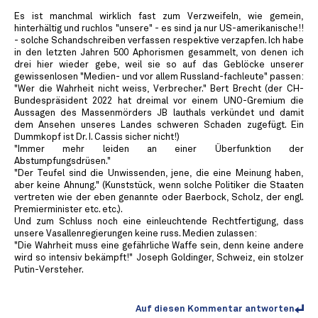
Es ist manchmal wirklich fast zum Verzweifeln, wie gemein,
hinterhältig und ruchlos "unsere" - es sind ja nur US-amerikanische!!
- solche Schandschreiben verfassen respektive verzapfen. Ich habe
in den letzten Jahren 500 Aphorismen gesammelt, von denen ich
drei hier wieder gebe, weil sie so auf das Geblöcke unserer
gewissenlosen "Medien- und vor allem Russland-fachleute" passen:
"Wer die Wahrheit nicht weiss, Verbrecher." Bert Brecht (der CH-
Bundespräsident 2022 hat dreimal vor einem UNO-Gremium die
Aussagen des Massenmörders JB lauthals verkündet und damit
dem Ansehen unseres Landes schweren Schaden zugefügt. Ein
Dummkopf ist Dr. I. Cassis sicher nicht!)
"Immer mehr leiden an einer Überfunktion der
Abstumpfungsdrüsen."
"Der Teufel sind die Unwissenden, jene, die eine Meinung haben,
aber keine Ahnung." (Kunststück, wenn solche Politiker die Staaten
vertreten wie der eben genannte oder Baerbock, Scholz, der engl.
Premierminister etc. etc.).
Und zum Schluss noch eine einleuchtende Rechtfertigung, dass
unsere Vasallenregierungen keine russ. Medien zulassen:
"Die Wahrheit muss eine gefährliche Waffe sein, denn keine andere
wird so intensiv bekämpft!" Joseph Goldinger, Schweiz, ein stolzer
Putin-Versteher.
Auf diesen Kommentar antworten