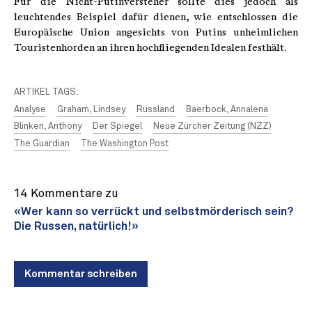
Für die Nicht-Putinversteher sollte dies jedoch als
leuchtendes Beispiel dafür dienen, wie entschlossen die
Europäische Union angesichts von Putins unheimlichen
Touristenhorden an ihren hochfliegenden Idealen festhält.
ARTIKEL TAGS:
Analyse
Graham, Lindsey
Russland
Baerbock, Annalena
Blinken, Anthony
Der Spiegel
Neue Zürcher Zeitung (NZZ)
The Guardian
The Washington Post
14 Kommentare zu
«Wer kann so verrückt und selbstmörderisch sein?
Die Russen, natürlich!»
Kommentar schreiben