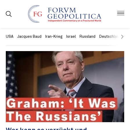
USA
Jacques Baud
Iran-Krieg
Israel
Russland
Deutschland
Ch