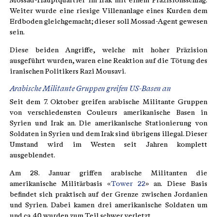
Mossad-Hauptquartier im Irak mit einem Präzisionsschlag.
Weiter wurde eine riesige Villenanlage eines Kurden dem
Erdboden gleichgemacht; dieser soll Mossad-Agent gewesen
sein.
Diese beiden Angriffe, welche mit hoher Präzision
ausgeführt wurden, waren eine Reaktion auf die Tötung des
iranischen Politikers Razi Mousavi.
Arabische Militante Gruppen greifen US-Basen an
Seit dem 7. Oktober greifen arabische Militante Gruppen
von verschiedensten Couleurs amerikanische Basen in
Syrien und Irak an. Die amerikanische Stationierung von
Soldaten in Syrien und dem Irak sind übrigens illegal. Dieser
Umstand wird im Westen seit Jahren komplett
ausgeblendet.
Am 28. Januar griffen arabische Militanten die
amerikanische Militärbasis «
Tower 22
» an. Diese Basis
befindet sich praktisch auf der Grenze zwischen Jordanien
und Syrien. Dabei kamen drei amerikanische Soldaten um
und ca. 40 wurden zum Teil schwer verletzt.