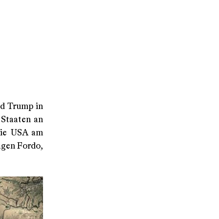
ld Trump in
 Staaten an
 die USA am
agen Fordo,