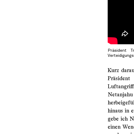
Präsident T
Verteidigungs
Kurz darau
Präsident
Luftangrif
Netanjahu 
herbeigefü
hinaus in 
gebe ich N
einen Wend