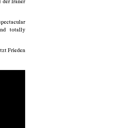
 der Iraner
spectacular
nd totally
etzt Frieden