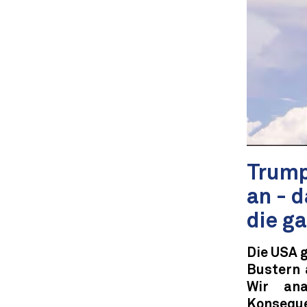
Trump
an - 
die g
Die USA 
Bustern 
Wir ana
Konseque