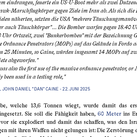
m eindrangen, feuerte ein US-U-Boot mehr als zwei Dutzen
k-Marschflugkörper gegen Ziele im Iran ab. Als sich die
ielen näherten, setzten die USA "mehrere Täuschungsmanöve
r auch Täuschkörper" ... Die Bomber warfen gegen 18.40 U
 Uhr Ortszeit, zwei "Bunkerbomben" mit der Bezeichnung 
 Ordnance Penetrators (MOPs) auf das Gelände in Fordo ab
n 25 Minuten, so Caine, würden insgesamt 14 MOPs auf zw
iete abgeworfen."
It was also the first use of the massive ordnance penetrator, o
 been used in a testing role,"
JOHN DANIEL "DAN" CAINE - 22. JUNI 2025
be, welche 13,6 Tonnen wiegt, wurde damit das er
ingesetzt. Sie soll die Fähigkeit haben,
60 Meter
ins E
evor sie explodiert und damit das schaffen, was den Isra
en mit ihren Waffen nicht gelungen ist: Die Zerstörung d