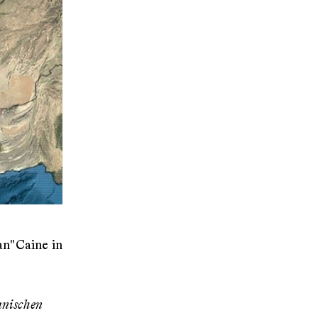
n" Caine in
anischen