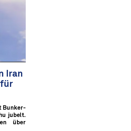
n Iran
für
t Bunker-
u jubelt.
hen über