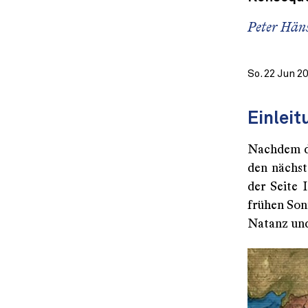
Peter Häns
So. 22 Jun 2
Einleit
Nachdem 
den nächst
der Seite 
frühen Son
Natanz und