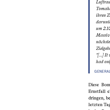
Luftrau
Tomahaw
ihren Z
darunte
um 2.10
Massive
nächste
Zielgeb
"[...] 
had only
GENERAL 
Diese Bom
Ernstfall e
dringen, b
letzten Tag