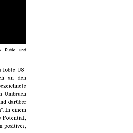
co Rubio und
u lobte US-
ich an den
bezeichnete
hen Umbruch
und darüber
". In einem
 Potential,
 positives,