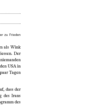
er zu Frieden
rn als Wink
iessen. Der
n niemanden
 den USA in
 paar Tagen
f, dass der
g des Irans
rogramm des