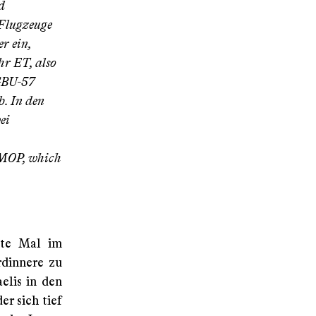
d
 Flugzeuge
r ein,
hr ET, also
GBU-57
. In den
ei
r MOP, which
ste Mal im
rdinnere zu
elis in den
er sich tief