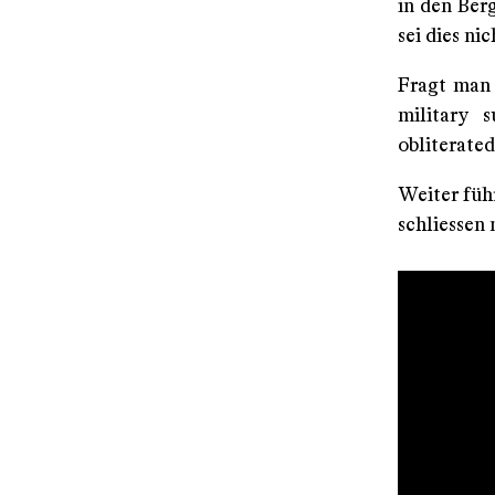
in den Ber
sei dies nic
Fragt man 
military 
obliterated
Weiter führ
schliessen 