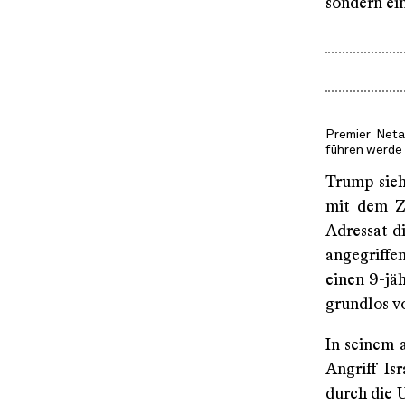
sondern ein
Premier Neta
führen werde
Trump sieh
mit dem Za
Adressat d
angegriffe
einen 9-jä
grundlos vo
In seinem
Angriff Is
durch die 