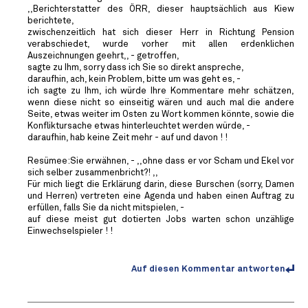
,,Berichterstatter des ÖRR, dieser hauptsächlich aus Kiew
berichtete,
zwischenzeitlich hat sich dieser Herr in Richtung Pension
verabschiedet, wurde vorher mit allen erdenklichen
Auszeichnungen geehrt,, - getroffen,
sagte zu Ihm, sorry dass ich Sie so direkt anspreche,
daraufhin, ach, kein Problem, bitte um was geht es, -
ich sagte zu Ihm, ich würde Ihre Kommentare mehr schätzen,
wenn diese nicht so einseitig wären und auch mal die andere
Seite, etwas weiter im Osten zu Wort kommen könnte, sowie die
Konfliktursache etwas hinterleuchtet werden würde, -
daraufhin, hab keine Zeit mehr - auf und davon ! !
Resümee:Sie erwähnen, - ,,ohne dass er vor Scham und Ekel vor
sich selber zusammenbricht?! ,,
Für mich liegt die Erklärung darin, diese Burschen (sorry, Damen
und Herren) vertreten eine Agenda und haben einen Auftrag zu
erfüllen, falls Sie da nicht mitspielen, -
auf diese meist gut dotierten Jobs warten schon unzählige
Einwechselspieler ! !
Auf diesen Kommentar antworten