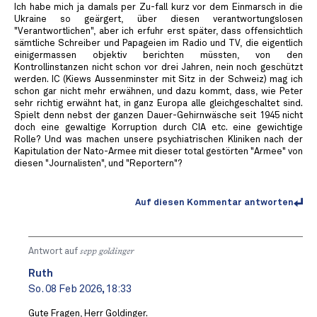
Ich habe mich ja damals per Zu-fall kurz vor dem Einmarsch in die
Ukraine so geärgert, über diesen verantwortungslosen
"Verantwortlichen", aber ich erfuhr erst später, dass offensichtlich
sämtliche Schreiber und Papageien im Radio und TV, die eigentlich
einigermassen objektiv berichten müssten, von den
Kontrollinstanzen nicht schon vor drei Jahren, nein noch geschützt
werden. IC (Kiews Aussenminster mit Sitz in der Schweiz) mag ich
schon gar nicht mehr erwähnen, und dazu kommt, dass, wie Peter
sehr richtig erwähnt hat, in ganz Europa alle gleichgeschaltet sind.
Spielt denn nebst der ganzen Dauer-Gehirnwäsche seit 1945 nicht
doch eine gewaltige Korruption durch CIA etc. eine gewichtige
Rolle? Und was machen unsere psychiatrischen Kliniken nach der
Kapitulation der Nato-Armee mit dieser total gestörten "Armee" von
diesen "Journalisten", und "Reportern"?
Auf diesen Kommentar antworten
Antwort auf
sepp goldinger
Ruth
So. 08 Feb 2026, 18:33
Gute Fragen, Herr Goldinger.