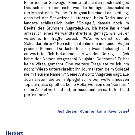
Einer meiner Schwager konnte tatsächlich noch richtiges
Deutsch schreiben, nicht wie die heutigen Journalisten
der Mainstream-Presse. Er begann bei einer Lokalzeitung,
dann bei der Schweizer Illustrierten, beim Radio und er
landete schliessliich beim "Spiegel", damals noch im
Besitz des Gründers Augstein.Nun, ich habe ihn einmal
anlässlich eines Verwandtentreffens gefragt, wie viel er
verdiene. Er fragte zurück: "WAs verdienst du als
Sekundarlehrer?" Nun ich nannte ihm die in meinen Augen
grosse Summe. Da lächelte er etwas belustigt und
antwortete: "Ich bekomme in etwa den Betrag als (ich
habe den Namen vergessen) Neujahrs-Geschenk." Er hat
keine Witze gemacht. Eine weitere Frage stellte ich ihm
noch: "Wieso unterschreibt ihr Journalisten beim Spiegel
nie mit eurem Namen?" Seine Antwort: "Augstein sagt, alle
Journalisten, die beim Spiegel schreiben wollen, müssen
top sein, also spielt es keine Rolle, wer von den "Könnern"
einen Artikel verfasst hat, er muss einfach sattelfest und
perfekt sein."
Auf diesen Kommentar antworten
Herbert