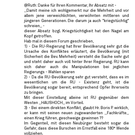
@Ruth: Danke für Ihren Kommentar, Ihr Absatz mit -
,,Damit meine ich wohlgemerkt nur die Mehrheit und vor
allem jene verweichlichten, verwöhnten mittleren und
jüngeren Generationen. Die darum ja auch "kriegstüchtig"
schreien,, -
dieser Absatz bzgl. Kriegstüchtigkeit hat den Nagel am
Kopf getroffen.
Hab mal in diesem Forum geschrieben,
1) - Die RU-Regierung hat Ihrer Bevölkerung sehr gut die
Ursache des Konfliktes erläutert, die Bevölkerung (mit
Sicherheit die Bev. Mehrheit) versteht die Sache sehr gut
und steht daher auch voll hinter Ihrer Regierung. RU kann
sich daher auch div. Manipulationen bei jeglichen
Regierungs - Wahlen sparen
2) - Da die RU-Bevölkerung sehr gut versteht, dass es im
wesentlichen um die RU - Existenz geht, ist die
Bevölkerung sogar bereit, entsprechend Opfer Ihrerseits
zu bringen.
Mit dieser Einstellung alleine ist RU gegenüber dem
Westen ,,HAUSHOCH,, im Vorteil.
3) - Bei einem direkten Konflikt, glaubt Hr. Boris P. wirklich,
er kann mit seinen neuen zugewanderten ,,Fachkräfte,,
einen Krieg führen, geschweige gewinnen ??
Im Gegenteil, mit diesen Neubürger besteht sogar die
Gefahr, dass diese Burschen im Ernstfall eine 180° Wende
vollziehen.