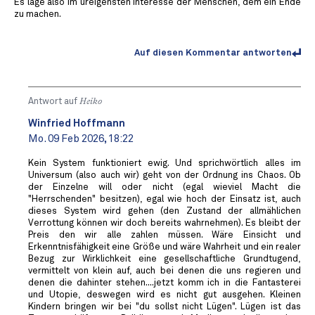
Es läge also im ureigensten Interesse der Menschen, dem ein Ende
zu machen.
Auf diesen Kommentar antworten
Antwort auf
Heiko
Winfried Hoffmann
Mo. 09 Feb 2026, 18:22
Kein System funktioniert ewig. Und sprichwörtlich alles im
Universum (also auch wir) geht von der Ordnung ins Chaos. Ob
der Einzelne will oder nicht (egal wieviel Macht die
"Herrschenden" besitzen), egal wie hoch der Einsatz ist, auch
dieses System wird gehen (den Zustand der allmählichen
Verrottung können wir doch bereits wahrnehmen). Es bleibt der
Preis den wir alle zahlen müssen. Wäre Einsicht und
Erkenntnisfähigkeit eine Größe und wäre Wahrheit und ein realer
Bezug zur Wirklichkeit eine gesellschaftliche Grundtugend,
vermittelt von klein auf, auch bei denen die uns regieren und
denen die dahinter stehen....jetzt komm ich in die Fantasterei
und Utopie, deswegen wird es nicht gut ausgehen. Kleinen
Kindern bringen wir bei "du sollst nicht Lügen". Lügen ist das