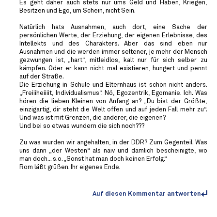
Es geht daher auch stets nur ums Geld und Haben, Kriegen,
Besitzen und Ego, um Schein, nicht Sein.
Natürlich hats Ausnahmen, auch dort, eine Sache der
persönlichen Werte, der Erziehung, der eigenen Erlebnisse, des
Intellekts und des Charakters. Aber das sind eben nur
Ausnahmen und die werden immer seltener, je mehr der Mensch
gezwungen ist, „hart“, mitleidlos, kalt nur für sich selber zu
kämpfen. Oder er kann nicht mal existieren, hungert und pennt
auf der Straße.
Die Erziehung in Schule und Elternhaus ist schon nicht anders.
„Freiiiheiiiit, Individualismus“. Nö, Egozentrik, Egomanie. Ich. Was
hören die lieben Kleinen von Anfang an? „Du bist der Größte,
einzigartig, dir steht die Welt offen und auf jeden Fall mehr zu“.
Und was ist mit Grenzen, die anderer, die eigenen?
Und bei so etwas wundern die sich noch???
Zu was wurden wir angehalten, in der DDR? Zum Gegenteil. Was
uns dann „der Westen“ als naiv und dämlich bescheinigte, wo
man doch... s.o. „Sonst hat man doch keinen Erfolg.“
Rom läßt grüßen. Ihr eigenes Ende.
Auf diesen Kommentar antworten