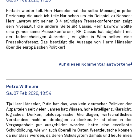
Sa. 07 Feb 2026, 11:25
Einfach wieder toll. Herr Hänseler hat die selbe Meinung in jeder
Beziehung die auch ich teile.Nur schon um ein Beispiel zu Nennen:
Herr Lawrow mit seinen 3-4 stündigen Pressekonferenzen zeigt
sein Niveau.Auf die andere Seite,BR Cassis. Herr Lawrow wollte
eine gemeinsame Pressekonferenz, BR Cassis hat abgelehnt mit
der fadenscheinigen Ausrede ; er gäbe in Wien selber eine
Pressekonferenz. Das bestätigt die Aussage von Herrn Hänseler
über die europäischen Politiker!
Auf diesen Kommentar antworten
Petra Wilhelmi
Sa. 07 Feb 2026, 13:54
Tja Herr Hänseler, Putin hat das, was kein deutscher Politiker der
Altparteien seit vielen Jahren hat: Wissen, hohe Intelligenz, Klarsicht,
logisches Denken, philosophische Grundlagen, wirtschaftliches
Verständnis, nicht in Ideologien zu denken. Er ist eben in der
Vergangenheit gut ausgebildet worden, hatte eine exzellente
Schuldbildung, wie wir auch überall im Osten. Westdeutsche können
da nur blass werden, da deren Schulsystem damals und heute mies