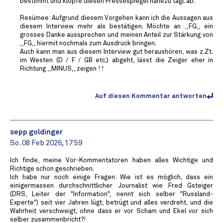
bestimmt und klopfe diesen Pressespiegel nahezu tägl. ab.
Resümee: Aufgrund diesem Vorgehen kann ich die Aussagen aus
diesem Interview mehr als bestätigen. Möchte an ,,FG,, ein
grosses Danke aussprechen und meinen Anteil zur Stärkung von
,,FG,, hiermit nochmals zum Ausdruck bringen.
Auch kann man aus diesem Interview gut heraushören, was z.Zt.
im Westen (D / F / GB etc.) abgeht, lässt die Zeiger eher in
Richtung ,,MINUS,, zeigen ! !
Auf diesen Kommentar antworten
sepp goldinger
So. 08 Feb 2026, 17:59
Ich finde, meine Vor-Kommentatoren haben alles Wichtige und
Richtige schon geschrieben.
Ich habe nur noch einige Fragen: Wie ist es möglich, dass ein
einigermassen durchschnittlicher Journalist wie Fred Gsteiger
(DRS, Leiter der "Information", nennt sich selber "Russland-
Experte") seit vier Jahren lügt, betrügt und alles verdreht, und die
Wahrheit verschweigt, ohne dass er vor Scham und Ekel vor sich
selber zusammenbricht?!