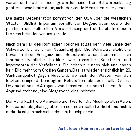
waren und noch mieser geworden sind. Der Schwerpunkt lag
gestern sowie heute darin, nicht denkende Menschen zu erziehen.
Die ganze Degeneration kommt von den USA über die westlichen
Staaten. JEDES Imperium verfällt der Degeneration sowie der
geistigen und kulturellen Verwahrlosung und stirbt ab. In diesem
Prozess befinden wir uns gerade.
Nach dem Fall des Römischen Reiches folgte sehr viele Jahre der
Schwärze, bis es einen Neuanfang gab. Die Schwärze steht uns
bevor. In ihrer Arroganz und Selbstverliebtheit benehmen sich
führende westliche Politiker wie römische Senatoren und
Imperatoren der Verfallszeit. Sie sehen nur noch sich und haben
kein Bild mehr vom Großen Ganzen. Das ist wieder ersichtlich im 20.
Sanktionspaket gegen Russland, wo sich der Westen von den
letzten dringend benötigten Rohstoffen abnabeln will. Das ist
Degeneration und Arroganz vom Feinsten - schon mit einem Bein im
Abgrund stehend, eine Siegerpose einzunehmen.
Der Hund kläfft, die Karawane zieht weiter. Die Musik spielt in Asien.
Europa ist abgehängt, aber immer noch selbstverliebt bis nichts
mehr da ist, um sich sich selbst zu bauchpinseln.
Auf diesen Kommentar antworten