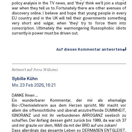
policy analysis in the TV news, and 'they' think we'll join a stupid
war when they tell us to. Fortunately there are other avenues of
discovery online. I believe and hope that young people in every
EU country and in the UK will tell their governments something
very short and vulgar, when 'they' try to force them into
conscription. Ultimately the warmongering Russophobic idiots
currently in power must be driven out.
Auf diesen Kommentar antworten
Antwort auf
Petra Wilhelmi
Sybille Kühn
Mo. 23 Feb 2026, 16:21
DANKE Ihnen ...
Ein wunderbarer Kommentar, der mir als ehemalige
Bio-/Chemielehrerin aus dem Herzen spricht. Mir macht vor
allem die offensichtliche und überall anzutreffende DUMMHEIT,
IGNORANZ und mit ihr verbundenen ARROGANZ seelisch zu
schaffen. Der Anfang dessen geht zurück bis 1989, da war ich 37
und mir graute vor dem, WAS da mit der BRD auf uns zukam!
Dass allerdings das gesamte Leben so DERMAẞEN ENTGLEIST,