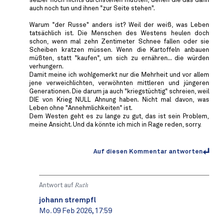
selber noch nichts durchstehen mußten, denen die das dann
auch noch tun und ihnen "zur Seite stehen".
Warum "der Russe" anders ist? Weil der weiß, was Leben
tatsächlich ist. Die Menschen des Westens heulen doch
schon, wenn mal zehn Zentimeter Schnee fallen oder sie
Scheiben kratzen müssen. Wenn die Kartoffeln anbauen
müßten, statt "kaufen", um sich zu ernähren... die würden
verhungern.
Damit meine ich wohlgemerkt nur die Mehrheit und vor allem
jene verweichlichten, verwöhnten mittleren und jüngeren
Generationen. Die darum ja auch "kriegstüchtig" schreien, weil
DIE von Krieg NULL Ahnung haben. Nicht mal davon, was
Leben ohne "Annehmlichkeiten" ist.
Dem Westen geht es zu lange zu gut, das ist sein Problem,
meine Ansicht. Und da könnte ich mich in Rage reden, sorry.
Auf diesen Kommentar antworten
Antwort auf
Ruth
johann strempfl
Mo. 09 Feb 2026, 17:59