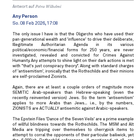
Antwort auf
Petra Wilhelmi
Any Person
So. 08 Feb 2026, 17:08
The only issue I have is that the Oligarchs who have used their
pan-generational wealth and 'influence' to drive their deliberate,
Illegitimate Authoritarian Agenda in its various
political/economic/financial forms for 250 years, are never
investigated, revealed and convicted for Crimes Against
Humanity. Any attempts to shine light on their dark actions is met
with "that's just conspiracy theory". Along with standard charges
of 'antisemitism', ironically that the Rothschilds and their minions
are self-proclaimed Zionists.
Again, there are at least a couple orders of magnitude more
SEMITIC Arab-speakers than Hebrew-speaking (even the
recently reinvented version) Jews. So the term 'antisemitism'
applies to more Arabs than Jews... i.e., by the numbers,
ZIONISTS are ACTUALLY antisemitic against Arabic-speakers.
The Epstein Files 'Dance of the Seven Veils' are a prime example
of willful blindness towards the Rothschilds. The MSM and Alt
Media are tripping over themselves to cherrypick items to
attempt to corral the opponents of their particular bailiwick, yet