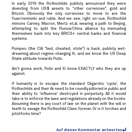
In early 2016 the Rothschilds publicly announced they were
divesting from US$ assets to "other currencies", gold and
Bitcoin. Obviously the only currencies to move to are the
Yuan/renminbi and ruble. And we see, right on-cue, Rothschild
minions Carney, Macron, Mertz et.al. wearing a path to Beijing,
attempting to split the Russia/China alliance by insinuating
themselves back into key BRICS+ central banks and financial
systems.
Pompeo (the CIA "lied, cheated, stole") is back, publicly wet-
dreaming about regime-changing Xi, and we know the US Deep
State attitude towards Putin.
Ain't gonna work, Putin and Xi know EXACTLY who they are up
against.
If humanity is to escape the standard Oligarchic 'cycle', the
Rothschilds and their ilk need to be roundly pilloried in public and
their ability to 'influence' destroyed in perpetuity. All it would
take is to enforce the laws and regulations already on the books.
Assuming there is any court of law on the planet with the will or
teeth to savage the Rothschild Class forever. Or is it torches and
pitchforks time?
Auf diesen Kommentar antworten