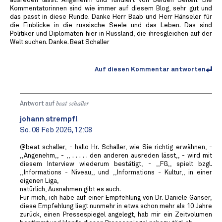
ausreden lässt. Angenehm und fundiert von beiden Seiten. Die
Kommentatorinnen sind wie immer auf diesem Blog, sehr gut und
das passt in diese Runde. Danke Herr Baab und Herr Hänseler für
die Einblicke in die russische Seele und das Leben. Das sind
Politiker und Diplomaten hier in Russland, die ihresgleichen auf der
Welt suchen. Danke. Beat Schaller
Auf diesen Kommentar antworten
Antwort auf
beat schaller
johann strempfl
So. 08 Feb 2026, 12:08
@beat schaller, - hallo Hr. Schaller, wie Sie richtig erwähnen, -
,,Angenehm,, - ,, . . . . . den anderen ausreden lässt,, - wird mit
diesem Interview wiederum bestätigt, - ,,FG,, spielt bzgl.
,,Informations - Niveau,, und ,,Informations - Kultur,, in einer
eigenen Liga,
natürlich, Ausnahmen gibt es auch.
Für mich, ich habe auf einer Empfehlung von Dr. Daniele Ganser,
diese Empfehlung liegt nunmehr in etwa schon mehr als 10 Jahre
zurück, einen Pressespiegel angelegt, hab mir ein Zeitvolumen