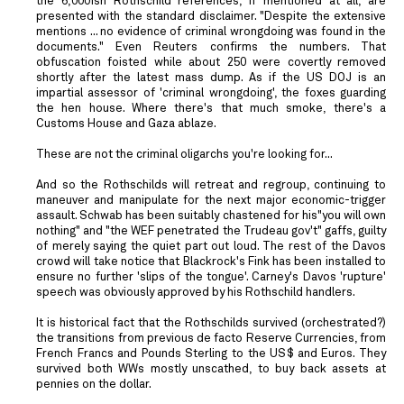
the 6,000ish Rothschild references, if mentioned at all, are
presented with the standard disclaimer. "Despite the extensive
mentions ... no evidence of criminal wrongdoing was found in the
documents." Even Reuters confirms the numbers. That
obfuscation foisted while about 250 were covertly removed
shortly after the latest mass dump. As if the US DOJ is an
impartial assessor of 'criminal wrongdoing', the foxes guarding
the hen house. Where there's that much smoke, there's a
Customs House and Gaza ablaze.
These are not the criminal oligarchs you're looking for...
And so the Rothschilds will retreat and regroup, continuing to
maneuver and manipulate for the next major economic-trigger
assault. Schwab has been suitably chastened for his"you will own
nothing" and "the WEF penetrated the Trudeau gov't" gaffs, guilty
of merely saying the quiet part out loud. The rest of the Davos
crowd will take notice that Blackrock's Fink has been installed to
ensure no further 'slips of the tongue'. Carney's Davos 'rupture'
speech was obviously approved by his Rothschild handlers.
It is historical fact that the Rothschilds survived (orchestrated?)
the transitions from previous de facto Reserve Currencies, from
French Francs and Pounds Sterling to the US$ and Euros. They
survived both WWs mostly unscathed, to buy back assets at
pennies on the dollar.