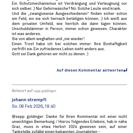
Ein Schutzmechanismus ist Verdrängung und Verleugnung vor
sich selber. ;) Nur Gehirnwäsche? Nö. Solche Leute sind krank.
Und die „zwangsweise Ausgeschiedenen“ finden sicher schon
ein Feld, wo sie sich hernach betätigen können. ;) Ich weiß aus
dem privaten Umfeld, wie herrlich die dann lügen können.
Unschuldslämmer in Person, immer schon gewesen. Charakter
ist was anderes.
Sie von allem weghalten und „nie wieder“.
Einen Trost habe ich bei solchen immer: Ihre Boshaftigkeit
zerfrißt sie. Ein zufriedenes Leben sieht anders aus.
Gott sei Dank gehören wir nicht zu denen. :)
Auf diesen Kommentar antworten
Antwort auf
sepp goldinger
johann strempfl
So. 08 Feb 2026, 18:40
@sepp goldinger: Danke für Ihren Kommentar mit einer nicht
unwichtigen Bemerkung. / Hierzu folgendes Erlebnis, hab in nähe
Graz, muss in etwa Herbst 2024 gewesen sein, auf einer
Tankstelle zufällig einen bekannten Journalisten -