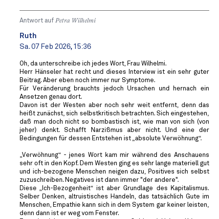
Antwort auf
Petra Wilhelmi
Ruth
Sa. 07 Feb 2026, 15:36
Oh, da unterschreibe ich jedes Wort, Frau Wilhelmi.
Herr Hänseler hat recht und dieses Interview ist ein sehr guter
Beitrag. Aber eben noch immer nur Symptome.
Für Veränderung brauchts jedoch Ursachen und hernach ein
Ansetzen genau dort.
Davon ist der Westen aber noch sehr weit entfernt, denn das
heißt zunächst, sich selbstkritisch betrachten. Sich eingestehen,
daß man doch nicht so bombastisch ist, wie man von sich (von
jeher) denkt. Schafft Narzißmus aber nicht. Und eine der
Bedingungen für dessen Entstehen ist „absolute Verwöhnung“.
„Verwöhnung“ - jenes Wort kam mir während des Anschauens
sehr oft in den Kopf. Dem Westen ging es sehr lange materiell gut
und ich-bezogene Menschen neigen dazu, Positives sich selbst
zuzuschreiben. Negatives ist dann immer "der andere".
Diese „Ich-Bezogenheit“ ist aber Grundlage des Kapitalismus.
Selber Denken, altruistisches Handeln, das tatsächlich Gute im
Menschen, Empathie kann sich in dem System gar keiner leisten,
denn dann ist er weg vom Fenster.