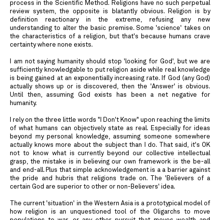
process in the Scientific Method. Religions have no such perpetual
review system, the opposite is blatantly obvious. Religion is by
definition reactionary in the extreme, refusing any new
understanding to alter the basic premise. Some 'science' takes on
the characteristics of a religion, but that's because humans crave
certainty where none exists.
I am not saying humanity should stop 'looking for God', but we are
sufficiently knowledgable to put religion aside while real knowledge
is being gained at an exponentially increasing rate. If God (any God)
actually shows up or is discovered, then the 'Answer' is obvious.
Until then, assuming God exists has been a net negative for
humanity.
I rely on the three little words "I Don't Know" upon reaching the limits
of what humans can objectively state as real. Especially for ideas
beyond my personal knowledge, assuming someone somewhere
actually knows more about the subject than I do. That said, it's OK
not to know what is currently beyond our collective intellectual
grasp, the mistake is in believing our own framework is the be-all
and end-all. Plus that simple acknowledgement is a a barrier against
the pride and hubris that religions trade on. The 'Believers of a
certain God are superior to other or non-Believers' idea.
The current 'situation' in the Western Asia is a prototypical model of
how religion is an unquestioned tool of the Oligarchs to move