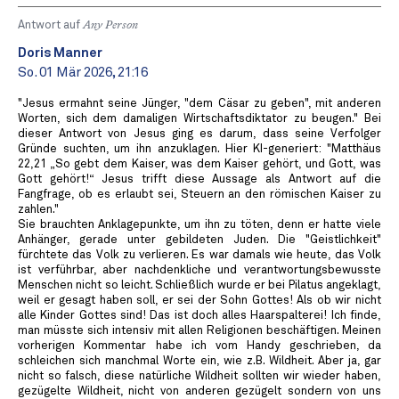
Antwort auf
Any Person
Doris Manner
So. 01 Mär 2026, 21:16
"Jesus ermahnt seine Jünger, "dem Cäsar zu geben", mit anderen
Worten, sich dem damaligen Wirtschaftsdiktator zu beugen." Bei
dieser Antwort von Jesus ging es darum, dass seine Verfolger
Gründe suchten, um ihn anzuklagen. Hier KI-generiert: "Matthäus
22,21 „So gebt dem Kaiser, was dem Kaiser gehört, und Gott, was
Gott gehört!“ Jesus trifft diese Aussage als Antwort auf die
Fangfrage, ob es erlaubt sei, Steuern an den römischen Kaiser zu
zahlen."
Sie brauchten Anklagepunkte, um ihn zu töten, denn er hatte viele
Anhänger, gerade unter gebildeten Juden. Die "Geistlichkeit"
fürchtete das Volk zu verlieren. Es war damals wie heute, das Volk
ist verführbar, aber nachdenkliche und verantwortungsbewusste
Menschen nicht so leicht. Schließlich wurde er bei Pilatus angeklagt,
weil er gesagt haben soll, er sei der Sohn Gottes! Als ob wir nicht
alle Kinder Gottes sind! Das ist doch alles Haarspalterei! Ich finde,
man müsste sich intensiv mit allen Religionen beschäftigen. Meinen
vorherigen Kommentar habe ich vom Handy geschrieben, da
schleichen sich manchmal Worte ein, wie z.B. Wildheit. Aber ja, gar
nicht so falsch, diese natürliche Wildheit sollten wir wieder haben,
gezügelte Wildheit, nicht von anderen gezügelt sondern von uns