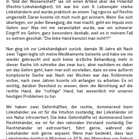
In "Bild der Wissenschaft" las ich einen Artikel über die Polarität
(Rechts-Linkshändigkeit). Ich war bis zum 6. Lebensjahr starke
Linkshänderin und wurde praktisch an einem Tag rigoros auf Rechts
umgestellt. Daran konnte ich mich noch gut erinnern. Wenn Sie sich
überlegen, vor jeder Bewegung, die man macht, geht ein Impuls vom
Gehirn aus! Was mit mir veranstaltet wurde, war ein schwerer
Eingriff ins Gehirn, ganz besonders deshalb, weil es in meinem Fall
so extrem geschah: "Die linke Hand benutzt man nicht!!!"
Nun ging ich zur Linkshändigkeit zurück, damals 36 Jahre alt. Nach
zwei Tagen legte ich meine Medikamente beiseite und habe sie nie
wieder gebraucht und auch keine ärztliche Behandlung mehr in
dieser Sache. Ich schreibe das zwar kurz, aber nachdem es dabei
um das Gehirn geht, kann man sich vorstellen, dass es eine äußerst
komplizierte Sache war. Nach vier Wochen war das Schlimmste
vorbei, nach zwei Jahren konnte ich anfangen zu arbeiten. Es ist
wichtig, darüber Bescheid zu wissen, denn die Abrichtung auf die
rechte Hand, die "richtige" Hand, hat wesentlich mit unseren
heutigen Problemen zu tun.
Wir haben zwei Gehirnhälften, die rechte, dominierend beim
Linkshänder, sie ist für die Intuition zuständig, der Linkshänder ist
von Natur introvertiert. Die linke Gehirnhälfte ist dominierend beim
Rechtshänder, sie ist für den rationalen Verstand zuständig. Der
Rechtshänder ist extrovertiert, führt gerne, während der
Linkshänder sich gerne anpasst. Wenn man bedenkt, dass laut
Linkshänder-Institut in München ca. 50 % der Menschen von Geburt