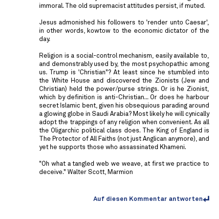
immoral. The old supremacist attitudes persist, if muted.
Jesus admonished his followers to 'render unto Caesar',
in other words, kowtow to the economic dictator of the
day.
Religion is a social-control mechanism, easily available to,
and demonstrably used by, the most psychopathic among
us. Trump is 'Christian"? At least since he stumbled into
the White House and discovered the Zionists (Jew and
Christian) held the power/purse strings. Or is he Zionist,
which by definition is anti-Christian... Or does he harbour
secret Islamic bent, given his obsequious parading around
a glowing globe in Saudi Arabia? Most likely he will cynically
adopt the trappings of any religion when convenient. As all
the Oligarchic political class does. The King of England is
The Protector of All Faiths (not just Anglican anymore), and
yet he supports those who assassinated Khameni.
"Oh what a tangled web we weave, at first we practice to
deceive." Walter Scott, Marmion
Auf diesen Kommentar antworten