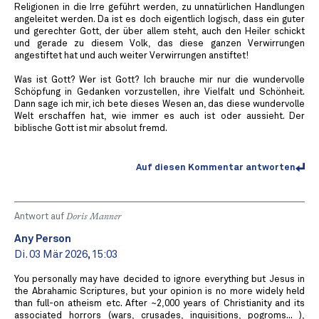
Religionen in die Irre geführt werden, zu unnatürlichen Handlungen
angeleitet werden. Da ist es doch eigentlich logisch, dass ein guter
und gerechter Gott, der über allem steht, auch den Heiler schickt
und gerade zu diesem Volk, das diese ganzen Verwirrungen
angestiftet hat und auch weiter Verwirrungen anstiftet!
Was ist Gott? Wer ist Gott? Ich brauche mir nur die wundervolle
Schöpfung in Gedanken vorzustellen, ihre Vielfalt und Schönheit.
Dann sage ich mir, ich bete dieses Wesen an, das diese wundervolle
Welt erschaffen hat, wie immer es auch ist oder aussieht. Der
biblische Gott ist mir absolut fremd.
Auf diesen Kommentar antworten
Antwort auf
Doris Manner
Any Person
Di. 03 Mär 2026, 15:03
You personally may have decided to ignore everything but Jesus in
the Abrahamic Scriptures, but your opinion is no more widely held
than full-on atheism etc. After ~2,000 years of Christianity and its
associated horrors (wars, crusades, inquisitions, pogroms... ),