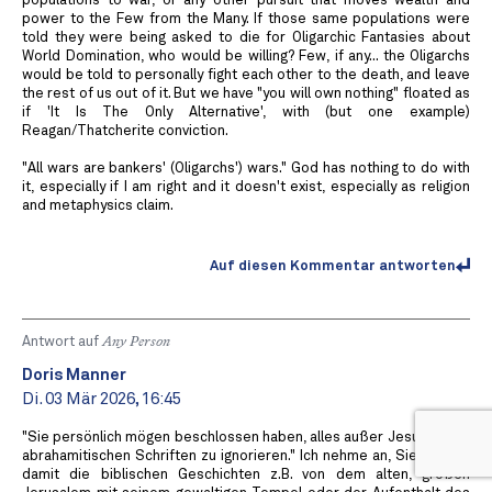
populations to war, or any other pursuit that moves wealth and
power to the Few from the Many. If those same populations were
told they were being asked to die for Oligarchic Fantasies about
World Domination, who would be willing? Few, if any... the Oligarchs
would be told to personally fight each other to the death, and leave
the rest of us out of it. But we have "you will own nothing" floated as
if 'It Is The Only Alternative', with (but one example)
Reagan/Thatcherite conviction.
"All wars are bankers' (Oligarchs') wars." God has nothing to do with
it, especially if I am right and it doesn't exist, especially as religion
and metaphysics claim.
Auf diesen Kommentar antworten
Antwort auf
Any Person
Doris Manner
Di. 03 Mär 2026, 16:45
"Sie persönlich mögen beschlossen haben, alles außer Jesus in den
abrahamitischen Schriften zu ignorieren." Ich nehme an, Sie meinen
damit die biblischen Geschichten z.B. von dem alten, großen