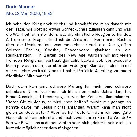
Doris Manner
Mo. 02 Mär 2026, 18:43
Ich habe den Krieg noch erlebt und beschäftigte mich danach mit
der Frage, wie Gott so etwas Schreckliches zulassen kann und was
die Wahrheit ist hinter dem, was die christliche Religion verkündet.
Auf die erste Frage erhielt ich die Antwort in Form eines Buches
über die Reinkarnation, was mir sehr einleuchtete. Alle großen
Geister, Schiller, Goethe, Shakespeare glaubten an die
Reinkarnation. - In Zeiten des New Age wurden wir mit vielen
fremden Religionen vertraut gemacht. Laotse soll der weiseste
Mann gewesen sein, der über die Erde ging! Klar, dass ich mich mit
seiner Lehre vertraut gemacht habe. Perfekte Anleitung zu einem
friedlichen Miteinander!
Doch dann kam eine schwere Prüfung für mich, eine schwere
unheilbare Nervenkrankheit. Ich litt schon sechs Jahre darunter.
Keine Aussicht auf Besserung. Es war die Zeit der Blumenkinder:
"Beten Sie zu Jesus, er wird Ihnen helfen!" wurde mir gesagt. Ich
konnte davor mit Jesus nichts anfangen. Warum kann man nicht
gleich zu Gott beten? Aber es half sofort, indem ich eine gute
Gesundkost kennenlernte und nach zwei Jahren kam die Wende! -
Wer weiß, was uns in diesen Zeiten noch blüht, daher möchte ich, so
kurz wie möglich näher darauf eingehen!