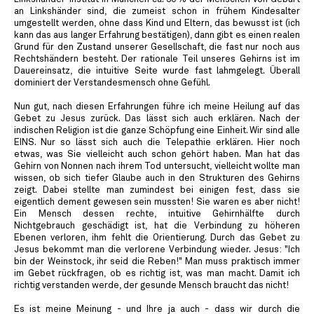
an Linkshänder sind, die zumeist schon in frühem Kindesalter
umgestellt werden, ohne dass Kind und Eltern, das bewusst ist (ich
kann das aus langer Erfahrung bestätigen), dann gibt es einen realen
Grund für den Zustand unserer Gesellschaft, die fast nur noch aus
Rechtshändern besteht. Der rationale Teil unseres Gehirns ist im
Dauereinsatz, die intuitive Seite wurde fast lahmgelegt. Überall
dominiert der Verstandesmensch ohne Gefühl.
Nun gut, nach diesen Erfahrungen führe ich meine Heilung auf das
Gebet zu Jesus zurück. Das lässt sich auch erklären. Nach der
indischen Religion ist die ganze Schöpfung eine Einheit. Wir sind alle
EINS. Nur so lässt sich auch die Telepathie erklären. Hier noch
etwas, was Sie vielleicht auch schon gehört haben. Man hat das
Gehirn von Nonnen nach ihrem Tod untersucht, vielleicht wollte man
wissen, ob sich tiefer Glaube auch in den Strukturen des Gehirns
zeigt. Dabei stellte man zumindest bei einigen fest, dass sie
eigentlich dement gewesen sein mussten! Sie waren es aber nicht!
Ein Mensch dessen rechte, intuitive Gehirnhälfte durch
Nichtgebrauch geschädigt ist, hat die Verbindung zu höheren
Ebenen verloren, ihm fehlt die Orientierung. Durch das Gebet zu
Jesus bekommt man die verlorene Verbindung wieder. Jesus: "Ich
bin der Weinstock, ihr seid die Reben!" Man muss praktisch immer
im Gebet rückfragen, ob es richtig ist, was man macht. Damit ich
richtig verstanden werde, der gesunde Mensch braucht das nicht!
Es ist meine Meinung - und Ihre ja auch - dass wir durch die