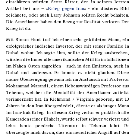
einschätzen würden. Scott Ritter, der in seinem letzten
Artikel bei uns – «
Krieg gegen Iran
» - ein düsteres Bild
zeichnete, oder auch Larry Johnson sollten Recht behalten.
Die Amerikaner haben den Bezug zur Realität verloren. Der
Krieg ist da.
Mit Simon Hunt traf ich einen sehr gebildeten Mann, ein
erfolgreicher indischer Investor, der mit seiner Familie in
Dubai wohnt. Ich sagte ihm, sollte der Krieg ausbrechen,
würden die Iraner alle amerikanischen Militärinstallationen
im Nahen Osten angreifen – auch in den Emiraten, auch in
Dubai und anderswo. Er konnte es nicht glauben. Diese
meine Überzeugung gewann ich im Austausch mit Professor
Mohammad Marandi, einem liebenswürdigen Professor aus
Teheran, welcher die Mentalität der Amerikaner zutiefst
verinnerlicht hat. In Richmond / Virginia geboren, mit 13
Jahren in den Iran übergesiedelt, diente er als junger Mann
im Iran-Irak Krieg. In diesem Krieg verlor er praktisch alle
Kameraden seiner Einheit, wurde selbst schwer verletzt und
lehrt heute persische Literatur in Teheran lehrt. Er
überzeugte mich davon, dass ein neuerlicher Angriff auf den