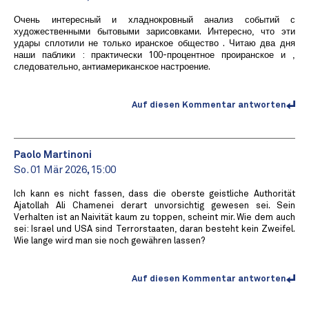
Очень интересный и хладнокровный анализ событий с
художественными бытовыми зарисовками. Интересно, что эти
удары сплотили не только иранское общество . Читаю два дня
наши паблики : практически 100-процентное проиранское и ,
следовательно, антиамериканское настроение.
Auf diesen Kommentar antworten
Paolo Martinoni
So. 01 Mär 2026, 15:00
Ich kann es nicht fassen, dass die oberste geistliche Authorität
Ajatollah Ali Chamenei derart unvorsichtig gewesen sei. Sein
Verhalten ist an Naivität kaum zu toppen, scheint mir. Wie dem auch
sei: Israel und USA sind Terrorstaaten, daran besteht kein Zweifel.
Wie lange wird man sie noch gewähren lassen?
Auf diesen Kommentar antworten