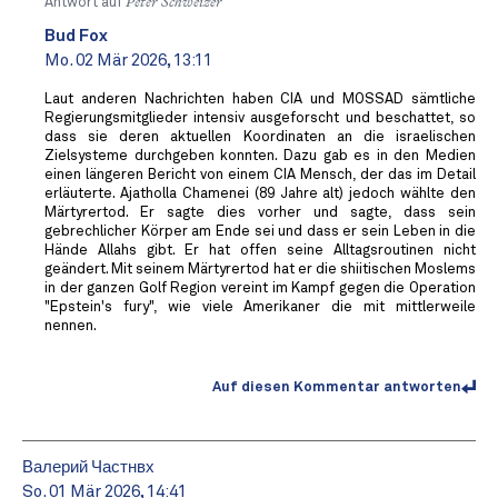
Antwort auf
Peter Schweizer
Bud Fox
Mo. 02 Mär 2026, 13:11
Laut anderen Nachrichten haben CIA und MOSSAD sämtliche
Regierungsmitglieder intensiv ausgeforscht und beschattet, so
dass sie deren aktuellen Koordinaten an die israelischen
Zielsysteme durchgeben konnten. Dazu gab es in den Medien
einen längeren Bericht von einem CIA Mensch, der das im Detail
erläuterte. Ajatholla Chamenei (89 Jahre alt) jedoch wählte den
Märtyrertod. Er sagte dies vorher und sagte, dass sein
gebrechlicher Körper am Ende sei und dass er sein Leben in die
Hände Allahs gibt. Er hat offen seine Alltagsroutinen nicht
geändert. Mit seinem Märtyrertod hat er die shiitischen Moslems
in der ganzen Golf Region vereint im Kampf gegen die Operation
"Epstein's fury", wie viele Amerikaner die mit mittlerweile
nennen.
Auf diesen Kommentar antworten
Валерий Частнвх
So. 01 Mär 2026, 14:41