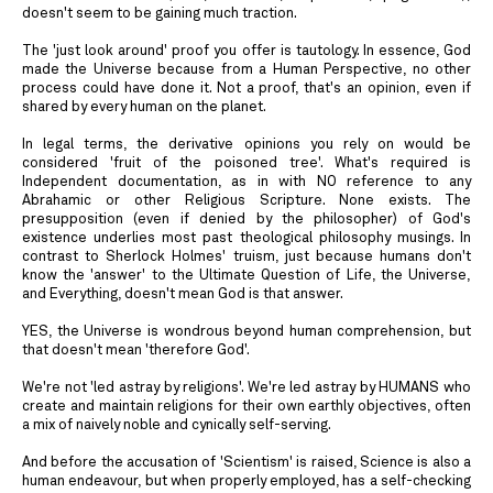
doesn't seem to be gaining much traction.
The 'just look around' proof you offer is tautology. In essence, God
made the Universe because from a Human Perspective, no other
process could have done it. Not a proof, that's an opinion, even if
shared by every human on the planet.
In legal terms, the derivative opinions you rely on would be
considered 'fruit of the poisoned tree'. What's required is
Independent documentation, as in with NO reference to any
Abrahamic or other Religious Scripture. None exists. The
presupposition (even if denied by the philosopher) of God's
existence underlies most past theological philosophy musings. In
contrast to Sherlock Holmes' truism, just because humans don't
know the 'answer' to the Ultimate Question of Life, the Universe,
and Everything, doesn't mean God is that answer.
YES, the Universe is wondrous beyond human comprehension, but
that doesn't mean 'therefore God'.
We're not 'led astray by religions'. We're led astray by HUMANS who
create and maintain religions for their own earthly objectives, often
a mix of naively noble and cynically self-serving.
And before the accusation of 'Scientism' is raised, Science is also a
human endeavour, but when properly employed, has a self-checking