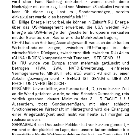
wird über Fam. Nachzug diskutiert - womit durch diese
Nachzügler mit einer zzgl. Last von Minimum x3 kalkuliert werden
kann. Ob diese zzgl. Last im ,,Sondervermögen,, bereits
einkalkuliert wurde, dies bezweifle ich ! ! !
B)- Billige Energie ist vorbei, sie können in Zukunft RU-Energie
über das US-Management erwerben, die USA werden RU-
Energie als USA-Energie den gescheiten Europäern verkaufen
mit der Garantie, der ,,Käufer wird die Mehrkosten tragen,,
C)- RU hat sich Richtung Asien abgewandt, wie auch die aktuellen
Wirtschaftsdaten zeigen, zwischen RU+Europa ist der
wirtschaftliche Rückgang zwischenzeitlich zwischen RU+Asien
(CHINA / INDIEN) kompensiert mit Tendenz, - STEIGEND - ! !
D)- RU wurde von Europa schon mehrmals getäuscht und
betrogen (1WK, 2WK, NATO-Erweiterung, einfrieren
Vermögenswerte, MINSK II, etc. etc.) womit RU sich zu einer
Abkehr gezwungen sieht, - GENUG IST GENUG u. DIES ZU
RECHT UND VERSTÄNDLICH -
RESÜMEE: Unvorstellbar, wie Europa (und ,,D,,) in so kurzer Zeit
an die Wand gefahren wurde, so eine Schaden Gutmachung, rein
zeitlich gesehen, dauert Minimum das 3 - 5 FACHE ! ! !
Ausserdem, trotz Sondervermögen, mit einer schlecht
funktionierenden Wirtschaft im Hintergrund wird die Erlangung
einer Kriegstüchtigkeit auch nicht von heute auf morgen zu
realisieren sein.
SARKASMUS: ein Deutscher Politiker hat vor kurzem gemeint, -
wir sind in der glücklichen Lage, dass unsere Automobilindustrie