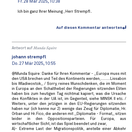
Fr. 28 Mär 2025, 10:38
Ich bin ganz Ihrer Meinung , Herr Strempfl .
Auf diesen Kommentar antworten
Antwort auf
Munda Squire
johann strempfl
Do. 27 Mär 2025, 10:55
@Munda Squire: Danke für Ihren Kommentar - ,,Europa muss mit
den USA brechen und Teil des Kontinents werden, . . . . . . Lissabon
bis Wladiwostok,, / Sorry, reines Wunschdenken, die im Moment
in Europa an den Schalthebel der Regierungen sitzenden Eliten
haben bis zum heutigen Tag nichtmal kapiert, was die Ursache
des Konfliktes in der UA ist, im Gegenteil, siehe MINSK II etc. /
Weiters, unter den jetzigen in den EU-Regierungen sitzenden
haben nur (ich kenne nur 2) wenige das Zeug für Diplomatie, Hr.
Orban und Hr. Fico, die anderen mit ,,Diplomatie - Format,, sitzen
leider in den Oppositionsparteien. Für Europa, aus
wirtschaftlicher Sicht, ist das Spiel beendet und zwar,
A)- Extreme Last der Migrationspolitik, anstelle einer Abkehr