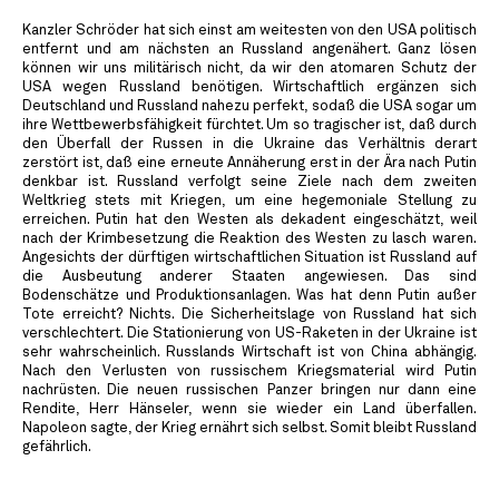
Kanzler Schröder hat sich einst am weitesten von den USA politisch
entfernt und am nächsten an Russland angenähert. Ganz lösen
können wir uns militärisch nicht, da wir den atomaren Schutz der
USA wegen Russland benötigen. Wirtschaftlich ergänzen sich
Deutschland und Russland nahezu perfekt, sodaß die USA sogar um
ihre Wettbewerbsfähigkeit fürchtet. Um so tragischer ist, daß durch
den Überfall der Russen in die Ukraine das Verhältnis derart
zerstört ist, daß eine erneute Annäherung erst in der Ära nach Putin
denkbar ist. Russland verfolgt seine Ziele nach dem zweiten
Weltkrieg stets mit Kriegen, um eine hegemoniale Stellung zu
erreichen. Putin hat den Westen als dekadent eingeschätzt, weil
nach der Krimbesetzung die Reaktion des Westen zu lasch waren.
Angesichts der dürftigen wirtschaftlichen Situation ist Russland auf
die Ausbeutung anderer Staaten angewiesen. Das sind
Bodenschätze und Produktionsanlagen. Was hat denn Putin außer
Tote erreicht? Nichts. Die Sicherheitslage von Russland hat sich
verschlechtert. Die Stationierung von US-Raketen in der Ukraine ist
sehr wahrscheinlich. Russlands Wirtschaft ist von China abhängig.
Nach den Verlusten von russischem Kriegsmaterial wird Putin
nachrüsten. Die neuen russischen Panzer bringen nur dann eine
Rendite, Herr Hänseler, wenn sie wieder ein Land überfallen.
Napoleon sagte, der Krieg ernährt sich selbst. Somit bleibt Russland
gefährlich.