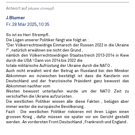
Antwort auf
johann strempfl
J.Blumer
Fr. 28 Mär 2025, 10:35
So ist es Herr Strempfl .
Die Lügen unserer Politiker fängt wie folgt an :
"Der Völkerrechtswidrige Einmarsch der Russen 2022 in die Ukraine
!" , natürlich erwähnen sie nicht den Grund ,
nämlich den Völkerrechtswidrigen Staatsstreich 2013-2014 in Kiew
durch die USA ! Dann von 2014 bis 2022 die
totale militärische Aufrüstung der Ukraine durch die NATO .
Auch nicht erwähnt wird der Betrug an Russland bei den Minsker
Abkommen wo inzwischen bestätigt ist dass die Kanzlerin von
Deutschland und der französische Präsident ganz bewusst das
Abkommen nachher vom
Westen bewusst unterlaufen wurde um der NATO Zeit zu
verschaffen die Ukraine aufzurüsten .
Die westlichen Politiker wissen alle diese Fakten , belügen aber
immer weiter die europäische Bevölkerung .
Fazit : Die westlichen Politiker riskieren mit ihren Lügen einen
grossen Krieg , dafür müssen sie später vor ein Gericht gestellt
werden . An vordersten Front Deutschland , Frankreich und England .