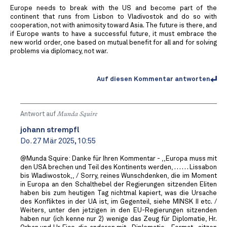
Europe needs to break with the US and become part of the
continent that runs from Lisbon to Vladivostok and do so with
cooperation, not with animosity toward Asia. The future is there, and
if Europe wants to have a successful future, it must embrace the
new world order, one based on mutual benefit for all and for solving
problems via diplomacy, not war.
Auf diesen Kommentar antworten
Antwort auf
Munda Squire
johann strempfl
Do. 27 Mär 2025, 10:55
@Munda Squire: Danke für Ihren Kommentar - ,,Europa muss mit
den USA brechen und Teil des Kontinents werden, . . . . . . Lissabon
bis Wladiwostok,, / Sorry, reines Wunschdenken, die im Moment
in Europa an den Schalthebel der Regierungen sitzenden Eliten
haben bis zum heutigen Tag nichtmal kapiert, was die Ursache
des Konfliktes in der UA ist, im Gegenteil, siehe MINSK II etc. /
Weiters, unter den jetzigen in den EU-Regierungen sitzenden
haben nur (ich kenne nur 2) wenige das Zeug für Diplomatie, Hr.