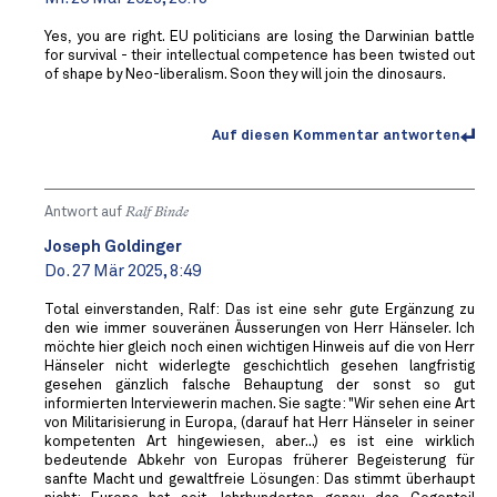
Yes, you are right. EU politicians are losing the Darwinian battle
for survival - their intellectual competence has been twisted out
of shape by Neo-liberalism. Soon they will join the dinosaurs.
Auf diesen Kommentar antworten
Antwort auf
Ralf Binde
Joseph Goldinger
Do. 27 Mär 2025, 8:49
Total einverstanden, Ralf: Das ist eine sehr gute Ergänzung zu
den wie immer souveränen Äusserungen von Herr Hänseler. Ich
möchte hier gleich noch einen wichtigen Hinweis auf die von Herr
Hänseler nicht widerlegte geschichtlich gesehen langfristig
gesehen gänzlich falsche Behauptung der sonst so gut
informierten Interviewerin machen. Sie sagte: "Wir sehen eine Art
von Militarisierung in Europa, (darauf hat Herr Hänseler in seiner
kompetenten Art hingewiesen, aber...) es ist eine wirklich
bedeutende Abkehr von Europas früherer Begeisterung für
sanfte Macht und gewaltfreie Lösungen: Das stimmt überhaupt