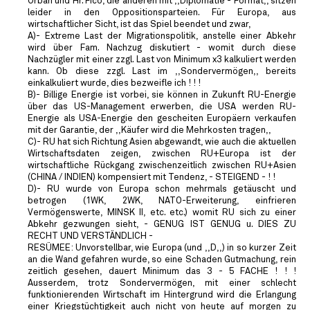
Orban und Hr. Fico, die anderen mit ,,Diplomatie - Format,, sitzen
leider in den Oppositionsparteien. Für Europa, aus
wirtschaftlicher Sicht, ist das Spiel beendet und zwar,
A)- Extreme Last der Migrationspolitik, anstelle einer Abkehr
wird über Fam. Nachzug diskutiert - womit durch diese
Nachzügler mit einer zzgl. Last von Minimum x3 kalkuliert werden
kann. Ob diese zzgl. Last im ,,Sondervermögen,, bereits
einkalkuliert wurde, dies bezweifle ich ! ! !
B)- Billige Energie ist vorbei, sie können in Zukunft RU-Energie
über das US-Management erwerben, die USA werden RU-
Energie als USA-Energie den gescheiten Europäern verkaufen
mit der Garantie, der ,,Käufer wird die Mehrkosten tragen,,
C)- RU hat sich Richtung Asien abgewandt, wie auch die aktuellen
Wirtschaftsdaten zeigen, zwischen RU+Europa ist der
wirtschaftliche Rückgang zwischenzeitlich zwischen RU+Asien
(CHINA / INDIEN) kompensiert mit Tendenz, - STEIGEND - ! !
D)- RU wurde von Europa schon mehrmals getäuscht und
betrogen (1WK, 2WK, NATO-Erweiterung, einfrieren
Vermögenswerte, MINSK II, etc. etc.) womit RU sich zu einer
Abkehr gezwungen sieht, - GENUG IST GENUG u. DIES ZU
RECHT UND VERSTÄNDLICH -
RESÜMEE: Unvorstellbar, wie Europa (und ,,D,,) in so kurzer Zeit
an die Wand gefahren wurde, so eine Schaden Gutmachung, rein
zeitlich gesehen, dauert Minimum das 3 - 5 FACHE ! ! !
Ausserdem, trotz Sondervermögen, mit einer schlecht
funktionierenden Wirtschaft im Hintergrund wird die Erlangung
einer Kriegstüchtigkeit auch nicht von heute auf morgen zu