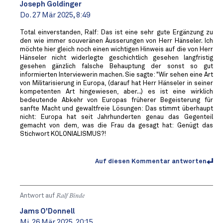
Joseph Goldinger
Do. 27 Mär 2025, 8:49
Total einverstanden, Ralf: Das ist eine sehr gute Ergänzung zu
den wie immer souveränen Äusserungen von Herr Hänseler. Ich
möchte hier gleich noch einen wichtigen Hinweis auf die von Herr
Hänseler nicht widerlegte geschichtlich gesehen langfristig
gesehen gänzlich falsche Behauptung der sonst so gut
informierten Interviewerin machen. Sie sagte: "Wir sehen eine Art
von Militarisierung in Europa, (darauf hat Herr Hänseler in seiner
kompetenten Art hingewiesen, aber...) es ist eine wirklich
bedeutende Abkehr von Europas früherer Begeisterung für
sanfte Macht und gewaltfreie Lösungen: Das stimmt überhaupt
nicht: Europa hat seit Jahrhunderten genau das Gegenteil
gemacht von dem, was die Frau da gesagt hat: Genügt das
Stichwort KOLONIALISMUS?!
Auf diesen Kommentar antworten
Antwort auf
Ralf Binde
Jams O'Donnell
Mi. 26 Mär 2025, 20:15