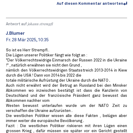
Auf diesen Kommentar antworten
Antwort auf
johann strempfl
J.Blumer
Fr. 28 Mär 2025, 10:35
So ist es Herr Strempfl .
Die Lügen unserer Politiker fängt wie folgt an :
"Der Völkerrechtswidrige Einmarsch der Russen 2022 in die Ukraine
!" , natürlich erwähnen sie nicht den Grund ,
nämlich den Völkerrechtswidrigen Staatsstreich 2013-2014 in Kiew
durch die USA ! Dann von 2014 bis 2022 die
totale militärische Aufrüstung der Ukraine durch die NATO .
Auch nicht erwähnt wird der Betrug an Russland bei den Minsker
Abkommen wo inzwischen bestätigt ist dass die Kanzlerin von
Deutschland und der französische Präsident ganz bewusst das
Abkommen nachher vom
Westen bewusst unterlaufen wurde um der NATO Zeit zu
verschaffen die Ukraine aufzurüsten .
Die westlichen Politiker wissen alle diese Fakten , belügen aber
immer weiter die europäische Bevölkerung .
Fazit : Die westlichen Politiker riskieren mit ihren Lügen einen
grossen Krieg , dafür müssen sie später vor ein Gericht gestellt