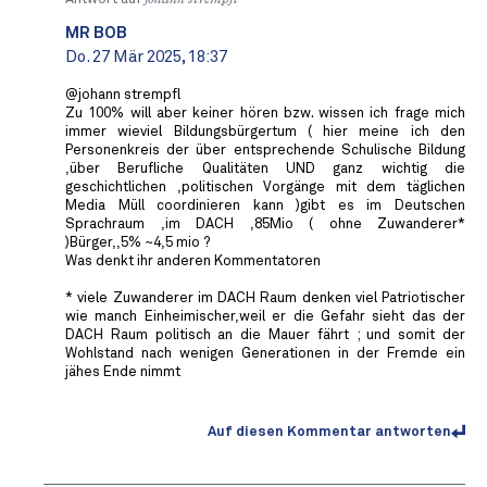
MR BOB ️
Do. 27 Mär 2025, 18:37
@johann strempfl
Zu 100% will aber keiner hören bzw. wissen ich frage mich
immer wieviel Bildungsbürgertum ( hier meine ich den
Personenkreis der über entsprechende Schulische Bildung
,über Berufliche Qualitäten UND ganz wichtig die
geschichtlichen ,politischen Vorgänge mit dem täglichen
Media Müll coordinieren kann )gibt es im Deutschen
Sprachraum ,im DACH ,85Mio ( ohne Zuwanderer*
)Bürger,,5% ~4,5 mio ?
Was denkt ihr anderen Kommentatoren
* viele Zuwanderer im DACH Raum denken viel Patriotischer
wie manch Einheimischer,weil er die Gefahr sieht das der
DACH Raum politisch an die Mauer fährt ; und somit der
Wohlstand nach wenigen Generationen in der Fremde ein
jähes Ende nimmt
Auf diesen Kommentar antworten