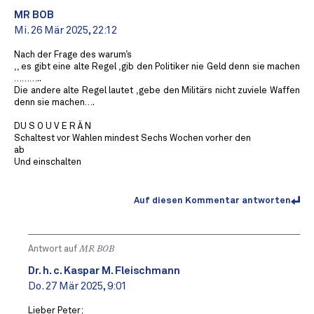
MR BOB ️
Mi. 26 Mär 2025, 22:12
Nach der Frage des warum’s
,, es gibt eine alte Regel ,gib den Politiker nie Geld denn sie machen
……….. ️
Die andere alte Regel lautet ,gebe den Militärs nicht zuviele Waffen
denn sie machen….
DU S O U V E R Ä N
Schaltest vor Wahlen mindest Sechs Wochen vorher den
ab
Und einschalten
Auf diesen Kommentar antworten
Antwort auf
MR BOB ️
Dr. h. c. Kaspar M. Fleischmann
Do. 27 Mär 2025, 9:01
Lieber Peter;