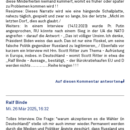
diese Minderheiten niemand kümmert, womit es früher oder später
zu Problemen kommen wird ! !
Resümee: Dieses Narrativ wird wie eine hängende Schallplatte,
nahezu täglich, gespielt und zwar so lange, bis der letzte ,,Michl im
letzten Dorf,, dies auch glaubt. /
Weiters: In einem Interview (14.12.2023) wurde Pr. Putin
angesprochen, RU könnte nach einem Sieg in der UA die NATO
angreifen - darauf die Antwort - ,,Das ist völliger Unsinn. Ich denke,
Präsident Biden weiss das auch. Das ist nur eine Floskel, um seine
falsche Politik gegenüber Russland zu legitimieren,, / Ebenfalls vor
kurzem ein Interview mit Hrn. Scott Ritter zum Thema - Aufrüstung
in Europa, insbes. in Deutschland - womit Scott Ritter in etwa die
,,Ralf Binde - Aussage,, bestätigt, - der Bürokratiehaufen EU und D
werden nichts . . . . . . . . . . . .Reihe kriegen ! ! !
Auf diesen Kommentar antworten
Ralf Binde
Mi. 26 Mär 2025, 16:32
Tolles Interview. Die Frage: "warum akzeptieren es die Wähler (in
Deutschland)" stelle ich mir auch immer wieder. Permanent werden
durch die Medien und Politiker Ängste geschürt, dass Russland uns