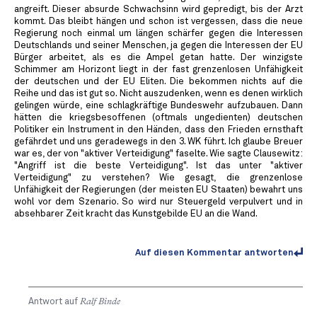
angreift. Dieser absurde Schwachsinn wird gepredigt, bis der Arzt
kommt. Das bleibt hängen und schon ist vergessen, dass die neue
Regierung noch einmal um längen schärfer gegen die Interessen
Deutschlands und seiner Menschen, ja gegen die Interessen der EU
Bürger arbeitet, als es die Ampel getan hatte. Der winzigste
Schimmer am Horizont liegt in der fast grenzenlosen Unfähigkeit
der deutschen und der EU Eliten. Die bekommen nichts auf die
Reihe und das ist gut so. Nicht auszudenken, wenn es denen wirklich
gelingen würde, eine schlagkräftige Bundeswehr aufzubauen. Dann
hätten die kriegsbesoffenen (oftmals ungedienten) deutschen
Politiker ein Instrument in den Händen, dass den Frieden ernsthaft
gefährdet und uns geradewegs in den 3. WK führt. Ich glaube Breuer
war es, der von "aktiver Verteidigung" faselte. Wie sagte Clausewitz:
"Angriff ist die beste Verteidigung". Ist das unter "aktiver
Verteidigung" zu verstehen? Wie gesagt, die grenzenlose
Unfähigkeit der Regierungen (der meisten EU Staaten) bewahrt uns
wohl vor dem Szenario. So wird nur Steuergeld verpulvert und in
absehbarer Zeit kracht das Kunstgebilde EU an die Wand.
Auf diesen Kommentar antworten
Antwort auf
Ralf Binde