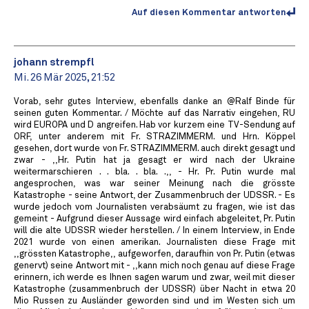
Auf diesen Kommentar antworten
johann strempfl
Mi. 26 Mär 2025, 21:52
Vorab, sehr gutes Interview, ebenfalls danke an @Ralf Binde für
seinen guten Kommentar. / Möchte auf das Narrativ eingehen, RU
wird EUROPA und D angreifen. Hab vor kurzem eine TV-Sendung auf
ORF, unter anderem mit Fr. STRAZIMMERM. und Hrn. Köppel
gesehen, dort wurde von Fr. STRAZIMMERM. auch direkt gesagt und
zwar - ,,Hr. Putin hat ja gesagt er wird nach der Ukraine
weitermarschieren . . bla. . bla. .,, - Hr. Pr. Putin wurde mal
angesprochen, was war seiner Meinung nach die grösste
Katastrophe - seine Antwort, der Zusammenbruch der UDSSR. - Es
wurde jedoch vom Journalisten verabsäumt zu fragen, wie ist das
gemeint - Aufgrund dieser Aussage wird einfach abgeleitet, Pr. Putin
will die alte UDSSR wieder herstellen. / In einem Interview, in Ende
2021 wurde von einen amerikan. Journalisten diese Frage mit
,,grössten Katastrophe,, aufgeworfen, daraufhin von Pr. Putin (etwas
genervt) seine Antwort mit - ,,kann mich noch genau auf diese Frage
erinnern, ich werde es Ihnen sagen warum und zwar, weil mit dieser
Katastrophe (zusammenbruch der UDSSR) über Nacht in etwa 20
Mio Russen zu Ausländer geworden sind und im Westen sich um