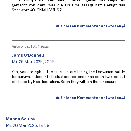
nicht: Europa hat seit Jahrhunderten genau das Gegenteil
gemacht von dem, was die Frau da gesagt hat: Genügt das
Stichwort KOLONIALISMUS?!
Auf diesen Kommentar antworten
Antwort auf
Ralf Binde
Jams O'Donnell
Mi. 26 Mär 2025, 20:15
Yes, you are right. EU politicians are losing the Darwinian battle
for survival - their intellectual competence has been twisted out
of shape by Neo-liberalism. Soon they will join the dinosaurs.
Auf diesen Kommentar antworten
Munda Squire
Mi. 26 Mär 2025, 14:59