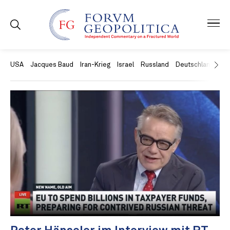
USA
Jacques Baud
Iran-Krieg
Israel
Russland
Deutschland
Ch