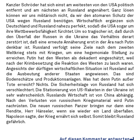
Kanzler Schröder hat sich einst am weitesten von den USA politisch
entfernt und am nächsten an Russland angenähert. Ganz lösen
können wir uns militärisch nicht, da wir den atomaren Schutz der
USA wegen Russland benötigen. Wirtschaftlich ergänzen sich
Deutschland und Russland nahezu perfekt, sodaß die USA sogar um
ihre Wettbewerbsfähigkeit fürchtet. Um so tragischer ist, daß durch
den Überfall der Russen in die Ukraine das Verhältnis derart
zerstört ist, daß eine erneute Annäherung erst in der Ära nach Putin
denkbar ist. Russland verfolgt seine Ziele nach dem zweiten
Weltkrieg stets mit Kriegen, um eine hegemoniale Stellung zu
erreichen. Putin hat den Westen als dekadent eingeschätzt, weil
nach der Krimbesetzung die Reaktion des Westen zu lasch waren.
Angesichts der dürftigen wirtschaftlichen Situation ist Russland auf
die Ausbeutung anderer Staaten angewiesen. Das sind
Bodenschätze und Produktionsanlagen. Was hat denn Putin außer
Tote erreicht? Nichts. Die Sicherheitslage von Russland hat sich
verschlechtert. Die Stationierung von US-Raketen in der Ukraine ist
sehr wahrscheinlich. Russlands Wirtschaft ist von China abhängig.
Nach den Verlusten von russischem Kriegsmaterial wird Putin
nachrüsten. Die neuen russischen Panzer bringen nur dann eine
Rendite, Herr Hänseler, wenn sie wieder ein Land überfallen.
Napoleon sagte, der Krieg ernährt sich selbst. Somit bleibt Russland
gefährlich.
Auf diesen Kommentar antworten