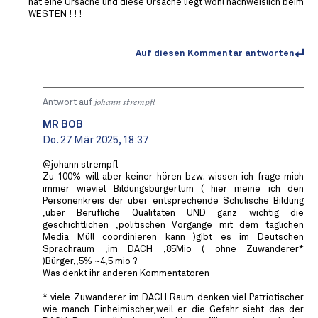
hat eine Ursache und diese Ursache liegt wohl nachweislich beim
WESTEN ! ! !
Auf diesen Kommentar antworten
Antwort auf
johann strempfl
MR BOB ️
Do. 27 Mär 2025, 18:37
@johann strempfl
Zu 100% will aber keiner hören bzw. wissen ich frage mich
immer wieviel Bildungsbürgertum ( hier meine ich den
Personenkreis der über entsprechende Schulische Bildung
,über Berufliche Qualitäten UND ganz wichtig die
geschichtlichen ,politischen Vorgänge mit dem täglichen
Media Müll coordinieren kann )gibt es im Deutschen
Sprachraum ,im DACH ,85Mio ( ohne Zuwanderer*
)Bürger,,5% ~4,5 mio ?
Was denkt ihr anderen Kommentatoren
* viele Zuwanderer im DACH Raum denken viel Patriotischer
wie manch Einheimischer,weil er die Gefahr sieht das der