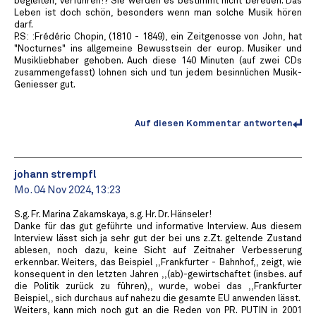
begleiten, verführen!? Sie werden es bestimmt nicht bereuen. Das
Leben ist doch schön, besonders wenn man solche Musik hören
darf.
P.S: :Frédéric Chopin, (1810 - 1849), ein Zeitgenosse von John, hat
"Nocturnes" ins allgemeine Bewusstsein der europ. Musiker und
Musikliebhaber gehoben. Auch diese 140 Minuten (auf zwei CDs
zusammengefasst) lohnen sich und tun jedem besinnlichen Musik-
Geniesser gut.
Auf diesen Kommentar antworten
johann strempfl
Mo. 04 Nov 2024, 13:23
S.g. Fr. Marina Zakamskaya, s.g. Hr. Dr. Hänseler!
Danke für das gut geführte und informative Interview. Aus diesem
Interview lässt sich ja sehr gut der bei uns z.Zt. geltende Zustand
ablesen, noch dazu, keine Sicht auf Zeitnaher Verbesserung
erkennbar. Weiters, das Beispiel ,,Frankfurter - Bahnhof,, zeigt, wie
konsequent in den letzten Jahren ,,(ab)-gewirtschaftet (insbes. auf
die Politik zurück zu führen),, wurde, wobei das ,,Frankfurter
Beispiel,, sich durchaus auf nahezu die gesamte EU anwenden lässt.
Weiters, kann mich noch gut an die Reden von PR. PUTIN in 2001