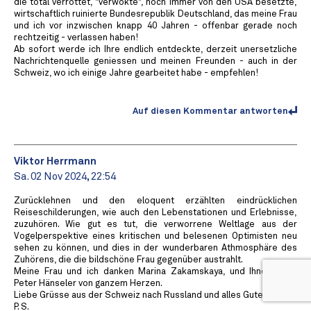
die total verrottet, "verwokte", noch immer von den USA besetzte,
wirtschaftlich ruinierte Bundesrepublik Deutschland, das meine Frau
und ich vor inzwischen knapp 40 Jahren - offenbar gerade noch
rechtzeitig - verlassen haben!
Ab sofort werde ich Ihre endlich entdeckte, derzeit unersetzliche
Nachrichtenquelle geniessen und meinen Freunden - auch in der
Schweiz, wo ich einige Jahre gearbeitet habe - empfehlen!
Auf diesen Kommentar antworten
Viktor Herrmann
Sa. 02 Nov 2024, 22:54
Zurücklehnen und den eloquent erzählten eindrücklichen
Reiseschilderungen, wie auch den Lebenstationen und Erlebnisse,
zuzuhören. Wie gut es tut, die verworrene Weltlage aus der
Vogelperspektive eines kritischen und belesenen Optimisten neu
sehen zu können, und dies in der wunderbaren Athmosphäre des
Zuhörens, die die bildschöne Frau gegenüber austrahlt.
Meine Frau und ich danken Marina Zakamskaya, und Ihnen, Herr
Peter Hänseler von ganzem Herzen.
Liebe Grüsse aus der Schweiz nach Russland und alles Gute.
P. S.