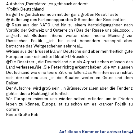
Autobahn ,Rastplätze ,es geht auch anderst.
*Politik Deutschland
Es geht eigentlich nur noch mit der ganz großen Reset Taste
@ Auflösung des Parteienapparates & Beenden der Seischaften
@ Raus aus der NATO und hin zu einem Verteidigungsheer nach
Vorbild der Schweiz und Österreich ( Das der Russe uns bis..xxxxx…
angreift ist Blödsinn .Siehe weiter oben meine Meinung zur
Russischen Politik ,,,ich bin nicht besonders russophil aber
betrachte das Weltgeschehen sehr real,,,
@Raus aus der Brüssel EU,wir Deutsche sind aber mehrheitlich gute
Europäer aber schlechte Diktat EU Brüssler.
@Die Besatzer , die Deutschland nur als Airport sehen müssen das
Land verlassen.Wie ,Sie Peter richtig erkannt haben ,die Amis lassen
Deutschland wie eine leere Zitrone fallen.Das Amiinterresse richtet
sich derzeit neu aus ,,in die Staaten weiter im Osten und dem
Balkan.
Der Aufschrei wird groß sein , in Brüssel vor allem,aber die Tendenz
geht in diese Richtung,hoffentlich.
Wir Europäer müssen uns wieder selbst erfinden um in Frieden
leben zu können, Europa ist zu schön um es kranker Politik zu
opfern
Beste Grüße Bob
Auf diesen Kommentar antworten