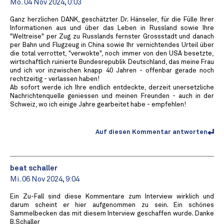
Mo. 04 Nov 2024, 0:03
Ganz herzlichen DANK, geschätzter Dr. Hänseler, für die Fülle Ihrer
Informationen aus und über das Leben in Russland sowie Ihre
"Weltreise" per Zug zu Russlands fernster Grossstadt und danach
per Bahn und Flugzeug in China sowie Ihr vernichtendes Urteil über
die total verrottet, "verwokte", noch immer von den USA besetzte,
wirtschaftlich ruinierte Bundesrepublik Deutschland, das meine Frau
und ich vor inzwischen knapp 40 Jahren - offenbar gerade noch
rechtzeitig - verlassen haben!
Ab sofort werde ich Ihre endlich entdeckte, derzeit unersetzliche
Nachrichtenquelle geniessen und meinen Freunden - auch in der
Schweiz, wo ich einige Jahre gearbeitet habe - empfehlen!
Auf diesen Kommentar antworten
beat schaller
Mi. 06 Nov 2024, 9:04
Ein Zu-Fall sind diese Kommentare zum Interview wirklich und
darum scheint er hier aufgenommen zu sein. Ein schönes
Sammelbecken das mit diesem Interview geschaffen wurde. Danke
B.Schaller