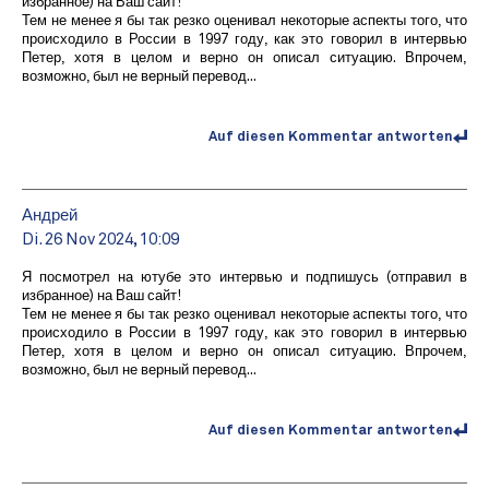
избранное) на Ваш сайт!
Тем не менее я бы так резко оценивал некоторые аспекты того, что
происходило в России в 1997 году, как это говорил в интервью
Петер, хотя в целом и верно он описал ситуацию. Впрочем,
возможно, был не верный перевод...
Auf diesen Kommentar antworten
Андрей
Di. 26 Nov 2024, 10:09
Я посмотрел на ютубе это интервью и подпишусь (отправил в
избранное) на Ваш сайт!
Тем не менее я бы так резко оценивал некоторые аспекты того, что
происходило в России в 1997 году, как это говорил в интервью
Петер, хотя в целом и верно он описал ситуацию. Впрочем,
возможно, был не верный перевод...
Auf diesen Kommentar antworten