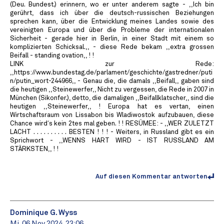
(Deu. Bundest.) erinnern, wo er unter anderem sagte - ,,Ich bin
gerührt, dass ich über die deutsch-russischen Beziehungen
sprechen kann, über die Entwicklung meines Landes sowie des
vereinigten Europa und über die Probleme der internationalen
Sicherheit - gerade hier in Berlin, in einer Stadt mit einem so
komplizierten Schicksal.,, - diese Rede bekam ,,extra grossen
Beifall - standing ovation,, ! !
LINK zur Rede:
,,https://www.bundestag.de/parlament/geschichte/gastredner/puti
n/putin_wort-244966,, - Genau die, die damals ,,Beifall,, gaben sind
die heutigen ,,Steinewerfer,, Nicht zu vergessen, die Rede in 2007 in
München (Sikonfer.), detto, die damaligen ,,Beifallklatscher,, sind die
heutigen ,,Steinewerfer,, ! Europa hat es vertan, einen
Wirtschaftsraum von Lissabon bis Wladiwostok aufzubauen, diese
Chance wird´s kein 2tes mal geben. ! ! RESÜMEE: - ,,WER ZULETZT
LACHT . . . . . . . . . . BESTEN ! ! ! - Weiters, in Russland gibt es ein
Sprichwort - ,,WENNS HART WIRD - IST RUSSLAND AM
STÄRKSTEN,, ! !
Auf diesen Kommentar antworten
Dominique G. Wyss
Mi. 06 Nov 2024, 23:06