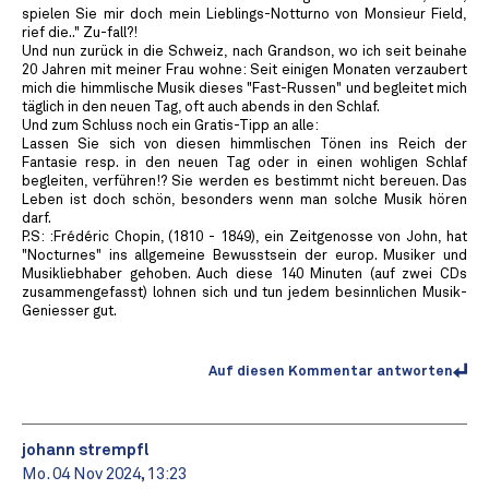
spielen Sie mir doch mein Lieblings-Notturno von Monsieur Field,
rief die.." Zu-fall?!
Und nun zurück in die Schweiz, nach Grandson, wo ich seit beinahe
20 Jahren mit meiner Frau wohne: Seit einigen Monaten verzaubert
mich die himmlische Musik dieses "Fast-Russen" und begleitet mich
täglich in den neuen Tag, oft auch abends in den Schlaf.
Und zum Schluss noch ein Gratis-Tipp an alle:
Lassen Sie sich von diesen himmlischen Tönen ins Reich der
Fantasie resp. in den neuen Tag oder in einen wohligen Schlaf
begleiten, verführen!? Sie werden es bestimmt nicht bereuen. Das
Leben ist doch schön, besonders wenn man solche Musik hören
darf.
P.S: :Frédéric Chopin, (1810 - 1849), ein Zeitgenosse von John, hat
"Nocturnes" ins allgemeine Bewusstsein der europ. Musiker und
Musikliebhaber gehoben. Auch diese 140 Minuten (auf zwei CDs
zusammengefasst) lohnen sich und tun jedem besinnlichen Musik-
Geniesser gut.
Auf diesen Kommentar antworten
johann strempfl
Mo. 04 Nov 2024, 13:23