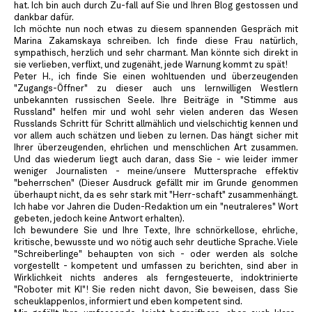
hat. Ich bin auch durch Zu-fall auf Sie und Ihren Blog gestossen und
dankbar dafür.
Ich möchte nun noch etwas zu diesem spannenden Gespräch mit
Marina Zakamskaya schreiben. Ich finde diese Frau natürlich,
sympathisch, herzlich und sehr charmant. Man könnte sich direkt in
sie verlieben, verflixt, und zugenäht, jede Warnung kommt zu spät!
Peter H., ich finde Sie einen wohltuenden und überzeugenden
"Zugangs-Öffner" zu dieser auch uns lernwilligen Westlern
unbekannten russischen Seele. Ihre Beiträge in "Stimme aus
Russland" helfen mir und wohl sehr vielen anderen das Wesen
Russlands Schritt für Schritt allmählich und vielschichtig kennen und
vor allem auch schätzen und lieben zu lernen. Das hängt sicher mit
Ihrer überzeugenden, ehrlichen und menschlichen Art zusammen.
Und das wiederum liegt auch daran, dass Sie - wie leider immer
weniger Journalisten - meine/unsere Muttersprache effektiv
"beherrschen" (Dieser Ausdruck gefällt mir im Grunde genommen
überhaupt nicht, da es sehr stark mit "Herr-schaft" zusammenhängt.
Ich habe vor Jahren die Duden-Redaktion um ein "neutraleres" Wort
gebeten, jedoch keine Antwort erhalten).
Ich bewundere Sie und Ihre Texte, Ihre schnörkellose, ehrliche,
kritische, bewusste und wo nötig auch sehr deutliche Sprache. Viele
"Schreiberlinge" behaupten von sich - oder werden als solche
vorgestellt - kompetent und umfassen zu berichten, sind aber in
Wirklichkeit nichts anderes als ferngesteuerte, indoktrinierte
"Roboter mit KI"! Sie reden nicht davon, Sie beweisen, dass Sie
scheuklappenlos, informiert und eben kompetent sind.