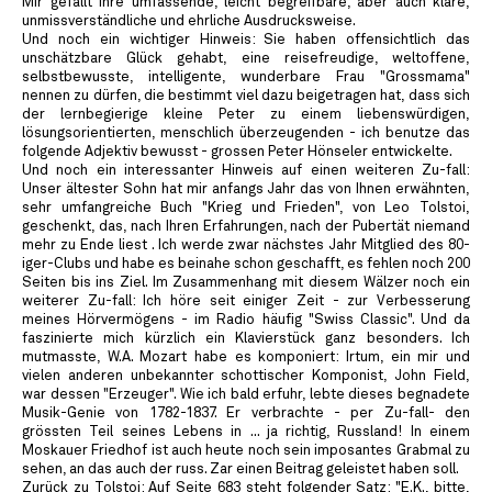
Mir gefällt Ihre umfassende, leicht begreifbare, aber auch klare,
unmissverständliche und ehrliche Ausdrucksweise.
Und noch ein wichtiger Hinweis: Sie haben offensichtlich das
unschätzbare Glück gehabt, eine reisefreudige, weltoffene,
selbstbewusste, intelligente, wunderbare Frau "Grossmama"
nennen zu dürfen, die bestimmt viel dazu beigetragen hat, dass sich
der lernbegierige kleine Peter zu einem liebenswürdigen,
lösungsorientierten, menschlich überzeugenden - ich benutze das
folgende Adjektiv bewusst - grossen Peter Hönseler entwickelte.
Und noch ein interessanter Hinweis auf einen weiteren Zu-fall:
Unser ältester Sohn hat mir anfangs Jahr das von Ihnen erwähnten,
sehr umfangreiche Buch "Krieg und Frieden", von Leo Tolstoi,
geschenkt, das, nach Ihren Erfahrungen, nach der Pubertät niemand
mehr zu Ende liest . Ich werde zwar nächstes Jahr Mitglied des 80-
iger-Clubs und habe es beinahe schon geschafft, es fehlen noch 200
Seiten bis ins Ziel. Im Zusammenhang mit diesem Wälzer noch ein
weiterer Zu-fall: Ich höre seit einiger Zeit - zur Verbesserung
meines Hörvermögens - im Radio häufig "Swiss Classic". Und da
faszinierte mich kürzlich ein Klavierstück ganz besonders. Ich
mutmasste, W.A. Mozart habe es komponiert: Irtum, ein mir und
vielen anderen unbekannter schottischer Komponist, John Field,
war dessen "Erzeuger". Wie ich bald erfuhr, lebte dieses begnadete
Musik-Genie von 1782-1837. Er verbrachte - per Zu-fall- den
grössten Teil seines Lebens in ... ja richtig, Russland! In einem
Moskauer Friedhof ist auch heute noch sein imposantes Grabmal zu
sehen, an das auch der russ. Zar einen Beitrag geleistet haben soll.
Zurück zu Tolstoi: Auf Seite 683 steht folgender Satz: "E.K., bitte,