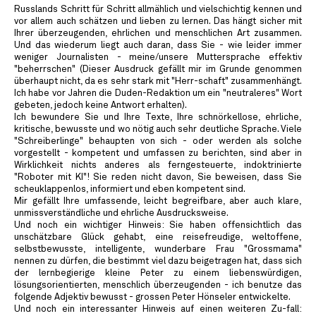
Russlands Schritt für Schritt allmählich und vielschichtig kennen und
vor allem auch schätzen und lieben zu lernen. Das hängt sicher mit
Ihrer überzeugenden, ehrlichen und menschlichen Art zusammen.
Und das wiederum liegt auch daran, dass Sie - wie leider immer
weniger Journalisten - meine/unsere Muttersprache effektiv
"beherrschen" (Dieser Ausdruck gefällt mir im Grunde genommen
überhaupt nicht, da es sehr stark mit "Herr-schaft" zusammenhängt.
Ich habe vor Jahren die Duden-Redaktion um ein "neutraleres" Wort
gebeten, jedoch keine Antwort erhalten).
Ich bewundere Sie und Ihre Texte, Ihre schnörkellose, ehrliche,
kritische, bewusste und wo nötig auch sehr deutliche Sprache. Viele
"Schreiberlinge" behaupten von sich - oder werden als solche
vorgestellt - kompetent und umfassen zu berichten, sind aber in
Wirklichkeit nichts anderes als ferngesteuerte, indoktrinierte
"Roboter mit KI"! Sie reden nicht davon, Sie beweisen, dass Sie
scheuklappenlos, informiert und eben kompetent sind.
Mir gefällt Ihre umfassende, leicht begreifbare, aber auch klare,
unmissverständliche und ehrliche Ausdrucksweise.
Und noch ein wichtiger Hinweis: Sie haben offensichtlich das
unschätzbare Glück gehabt, eine reisefreudige, weltoffene,
selbstbewusste, intelligente, wunderbare Frau "Grossmama"
nennen zu dürfen, die bestimmt viel dazu beigetragen hat, dass sich
der lernbegierige kleine Peter zu einem liebenswürdigen,
lösungsorientierten, menschlich überzeugenden - ich benutze das
folgende Adjektiv bewusst - grossen Peter Hönseler entwickelte.
Und noch ein interessanter Hinweis auf einen weiteren Zu-fall: