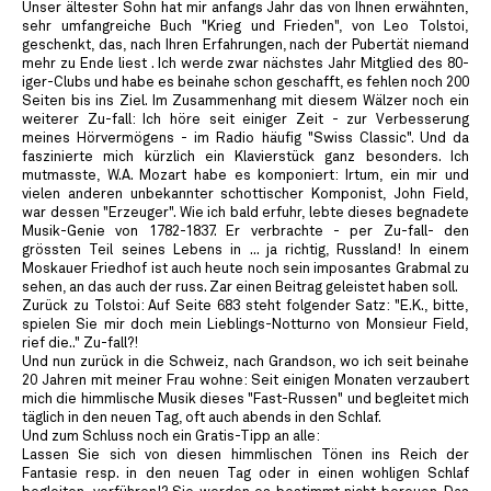
Unser ältester Sohn hat mir anfangs Jahr das von Ihnen erwähnten,
sehr umfangreiche Buch "Krieg und Frieden", von Leo Tolstoi,
geschenkt, das, nach Ihren Erfahrungen, nach der Pubertät niemand
mehr zu Ende liest . Ich werde zwar nächstes Jahr Mitglied des 80-
iger-Clubs und habe es beinahe schon geschafft, es fehlen noch 200
Seiten bis ins Ziel. Im Zusammenhang mit diesem Wälzer noch ein
weiterer Zu-fall: Ich höre seit einiger Zeit - zur Verbesserung
meines Hörvermögens - im Radio häufig "Swiss Classic". Und da
faszinierte mich kürzlich ein Klavierstück ganz besonders. Ich
mutmasste, W.A. Mozart habe es komponiert: Irtum, ein mir und
vielen anderen unbekannter schottischer Komponist, John Field,
war dessen "Erzeuger". Wie ich bald erfuhr, lebte dieses begnadete
Musik-Genie von 1782-1837. Er verbrachte - per Zu-fall- den
grössten Teil seines Lebens in ... ja richtig, Russland! In einem
Moskauer Friedhof ist auch heute noch sein imposantes Grabmal zu
sehen, an das auch der russ. Zar einen Beitrag geleistet haben soll.
Zurück zu Tolstoi: Auf Seite 683 steht folgender Satz: "E.K., bitte,
spielen Sie mir doch mein Lieblings-Notturno von Monsieur Field,
rief die.." Zu-fall?!
Und nun zurück in die Schweiz, nach Grandson, wo ich seit beinahe
20 Jahren mit meiner Frau wohne: Seit einigen Monaten verzaubert
mich die himmlische Musik dieses "Fast-Russen" und begleitet mich
täglich in den neuen Tag, oft auch abends in den Schlaf.
Und zum Schluss noch ein Gratis-Tipp an alle:
Lassen Sie sich von diesen himmlischen Tönen ins Reich der
Fantasie resp. in den neuen Tag oder in einen wohligen Schlaf