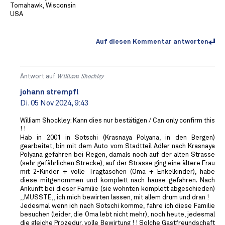
Tomahawk, Wisconsin
USA
Auf diesen Kommentar antworten
Antwort auf
William Shockley
johann strempfl
Di. 05 Nov 2024, 9:43
William Shockley: Kann dies nur bestätigen / Can only confirm this
! !
Hab in 2001 in Sotschi (Krasnaya Polyana, in den Bergen)
gearbeitet, bin mit dem Auto vom Stadtteil Adler nach Krasnaya
Polyana gefahren bei Regen, damals noch auf der alten Strasse
(sehr gefährlichen Strecke), auf der Strasse ging eine ältere Frau
mit 2-Kinder + volle Tragtaschen (Oma + Enkelkinder), habe
diese mitgenommen und komplett nach hause gefahren. Nach
Ankunft bei dieser Familie (sie wohnten komplett abgeschieden)
,,MUSSTE,, ich mich bewirten lassen, mit allem drum und dran !
Jedesmal wenn ich nach Sotschi komme, fahre ich diese Familie
besuchen (leider, die Oma lebt nicht mehr), noch heute, jedesmal
die gleiche Prozedur, volle Bewirtung ! ! Solche Gastfreundschaft