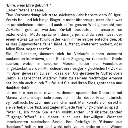
"Ehre, wem Ehre gebührt!"
Lieber Peter Hänseler,
Eine Vorbemerkung: Ich trete nächstes Jahr bereits dem 80-iger-
Verein bei, und ich bin je länger je mehr überzeugt, dass alles, was
im persönlichen Leben und auch auf er ganzen Welt geschieht, von
Zu-fällen geleitet werden. Zu-fall bedeutet in unserer so
bilderreichen Muttersprache , dass ja jemand da sein muss, der
einem etwas zu-wirft, und jeder kann immer selber entscheiden, ob
er das Zugeworfene fallen lässt, auffängt, weiterent-wickelt, oder
fallen lässt, sogar zerstört.
Sie, P. Hänseler, äussern sich im Verlaufe dieses äusserst
packenden Interviews, dass Sie den Zugang zur russischen Seele
suchen, wobei in unseren Medien leider nur Feindbilder
hingekleckst werden. Mir scheint ein riesiger - glücklicher! - Zu-fall
im Spiel gewesen zu sein, dass der US-gesteuerte Süffel Boris
Jelzin ausgerechnet Wladimir Putin zu seinem Nachfolger ernannt
hat. Ich bin auch durch Zu-fall auf Sie und Ihren Blog gestossen und
dankbar dafür.
Ich möchte nun noch etwas zu diesem spannenden Gespräch mit
Marina Zakamskaya schreiben. Ich finde diese Frau natürlich,
sympathisch, herzlich und sehr charmant. Man könnte sich direkt in
sie verlieben, verflixt, und zugenäht, jede Warnung kommt zu spät!
Peter H., ich finde Sie einen wohltuenden und überzeugenden
"Zugangs-Öffner" zu dieser auch uns lernwilligen Westlern
unbekannten russischen Seele. Ihre Beiträge in "Stimme aus
Russland" helfen mir und wohl sehr vielen anderen das Wesen