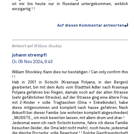
ist mir bis heute nur in Russland untergekommen, wirklich
einzigartig ! !
Auf diesen Kommentar antworten
Antwort auf
William Shockley
johann strempfl
Di. 05 Nov 2024, 9:43
William Shockley: Kann dies nur bestätigen / Can only confirm this
! !
Hab in 2001 in Sotschi (Krasnaya Polyana, in den Bergen)
gearbeitet, bin mit dem Auto vom Stadtteil Adler nach Krasnaya
Polyana gefahren bei Regen, damals noch auf der alten Strasse
(sehr gefährlichen Strecke), auf der Strasse ging eine ältere Frau
mit 2-Kinder + volle Tragtaschen (Oma + Enkelkinder), habe
diese mitgenommen und komplett nach hause gefahren. Nach
Ankunft bei dieser Familie (sie wohnten komplett abgeschieden)
,,MUSSTE,, ich mich bewirten lassen, mit allem drum und dran !
Jedesmal wenn ich nach Sotschi komme, fahre ich diese Familie
besuchen (leider, die Oma lebt nicht mehr), noch heute, jedesmal
die gleiche Prozedur, volle Bewirtung ! ! Solche Gastfreundschaft