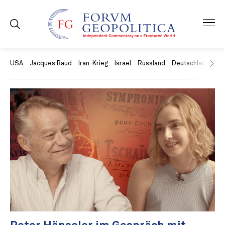
USA
Jacques Baud
Iran-Krieg
Israel
Russland
Deutschland
Ch