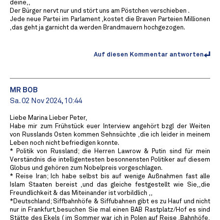
deine,,
Der Bürger nervt nur und stört uns am Pöstchen verschieben .
Jede neue Partei im Parlament ,kostet die Braven Parteien Millionen
,das geht ja garnicht da werden Brandmauern hochgezogen.
Auf diesen Kommentar antworten
MR BOB ️
Sa. 02 Nov 2024, 10:44
Liebe Marina Lieber Peter,
Habe mir zum Frühstück euer Interview angehört bzgl der Weiten
von Russlands Osten kommen Sehnsüchte ,die ich leider in meinem
Leben noch nicht befriedigen konnte.
* Politik von Russland; die Herren Lawrow & Putin sind für mein
Verständnis die intelligentesten besonnensten Politiker auf diesem
Globus und gehören zum Nobelpreis vorgeschlagen.
* Reise Iran; Ich habe selbst bis auf wenige Außnahmen fast alle
Islam Staaten bereist ,und das gleiche festgestellt wie Sie,,die
Freundlichkeit & das Miteinander ist vorbildlich ,,
*Deutschland; Siffbahnhöfe & Siffubahnen gibt es zu Hauf und nicht
nur in Frankfurt,besuchen Sie mal einen BAB Rastplatz/Hof es sind
Stätte des Ekels ( im Sommer war ich in Polen auf Reise ,Bahnhöfe,