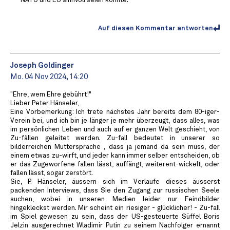
NATO und EU sinnvoll seien könnte.
Auf diesen Kommentar antworten
Joseph Goldinger
Mo. 04 Nov 2024, 14:20
"Ehre, wem Ehre gebührt!"
Lieber Peter Hänseler,
Eine Vorbemerkung: Ich trete nächstes Jahr bereits dem 80-iger-
Verein bei, und ich bin je länger je mehr überzeugt, dass alles, was
im persönlichen Leben und auch auf er ganzen Welt geschieht, von
Zu-fällen geleitet werden. Zu-fall bedeutet in unserer so
bilderreichen Muttersprache , dass ja jemand da sein muss, der
einem etwas zu-wirft, und jeder kann immer selber entscheiden, ob
er das Zugeworfene fallen lässt, auffängt, weiterent-wickelt, oder
fallen lässt, sogar zerstört.
Sie, P. Hänseler, äussern sich im Verlaufe dieses äusserst
packenden Interviews, dass Sie den Zugang zur russischen Seele
suchen, wobei in unseren Medien leider nur Feindbilder
hingekleckst werden. Mir scheint ein riesiger - glücklicher! - Zu-fall
im Spiel gewesen zu sein, dass der US-gesteuerte Süffel Boris
Jelzin ausgerechnet Wladimir Putin zu seinem Nachfolger ernannt