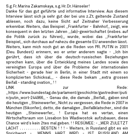
S.g. Fr. Marina Zakamskaya, s.g. Hr. Dr. Hänseler!
Danke für das gut geführte und informative Interview. Aus diesem
Interview lässt sich ja sehr gut der bei uns z.Zt. geltende Zustand
ablesen, noch dazu, keine Sicht auf Zeitnaher Verbesserung
erkennbar. Weiters, das Beispiel ,,Frankfurter - Bahnhof,, zeigt, wie
konsequent in den letzten Jahren ,,(ab)-gewirtschaftet (insbes. auf
die Politik zurück zu führen),, wurde, wobei das ,,Frankfurter
Beispiel,, sich durchaus auf nahezu die gesamte EU anwenden lässt.
Weiters, kann mich noch gut an die Reden von PR. PUTIN in 2001
(Deu. Bundest.) erinnern, wo er unter anderem sagte - ,,Ich bin
gerührt, dass ich über die deutsch-russischen Beziehungen
sprechen kann, über die Entwicklung meines Landes sowie des
vereinigten Europa und über die Probleme der internationalen
Sicherheit - gerade hier in Berlin, in einer Stadt mit einem so
komplizierten Schicksal.,, - diese Rede bekam ,,extra grossen
Beifall - standing ovation,, ! !
LINK zur Rede:
,,https://www.bundestag.de/parlament/geschichte/gastredner/puti
n/putin_wort-244966,, - Genau die, die damals ,,Beifall,, gaben sind
die heutigen ,,Steinewerfer,, Nicht zu vergessen, die Rede in 2007 in
München (Sikonfer.), detto, die damaligen ,,Beifallklatscher,, sind die
heutigen ,,Steinewerfer,, ! Europa hat es vertan, einen
Wirtschaftsraum von Lissabon bis Wladiwostok aufzubauen, diese
Chance wird´s kein 2tes mal geben. ! ! RESÜMEE: - ,,WER ZULETZT
LACHT . . . . . . . . . . BESTEN ! ! ! - Weiters, in Russland gibt es ein
Sprichwort - ,,WENNS HART WIRD - IST RUSSLAND AM