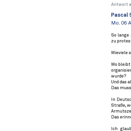
Antwort 
Pascal 
Mo. 06 A
So lange 
zu protest
Wieviele 
Wo bleibt
organisi
wurde?
Und das a
Das muss 
In Deuts
Straße, w
Armutsze
Das erinne
Ich glau