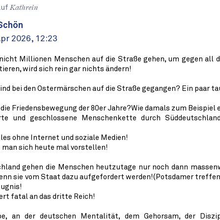
auf
Kathrein
Schön
pr 2026, 12:23
nicht Millionen Menschen auf die Straße gehen, um gegen all d
ieren, wird sich rein gar nichts ändern!
sind bei den Ostermärschen auf die Straße gegangen? Ein paar t
 die Friedensbewegung der 80er Jahre?Wie damals zum Beispiel 
erte und geschlossene Menschenkette durch Süddeutschland
lles ohne Internet und soziale Medien!
man sich heute mal vorstellen!
chland gehen die Menschen heutzutage nur noch dann massenw
enn sie vom Staat dazu aufgefordert werden!(Potsdamer treffen
ugnis!
rt fatal an das dritte Reich!
be, an der deutschen Mentalität, dem Gehorsam, der Diszi