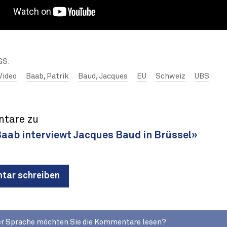
GS:
Video
Baab, Patrik
Baud, Jacques
EU
Schweiz
UBS
tare zu
Baab interviewt Jacques Baud in Brüssel»
ar schreiben
er Sprache möchten Sie die Kommentare lesen?