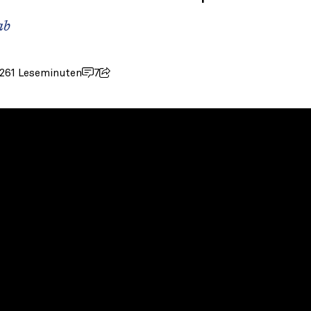
ab
026
1 Leseminuten
7