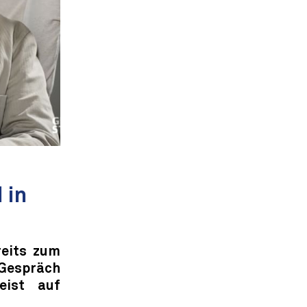
 in
reits zum
Gespräch
eist auf