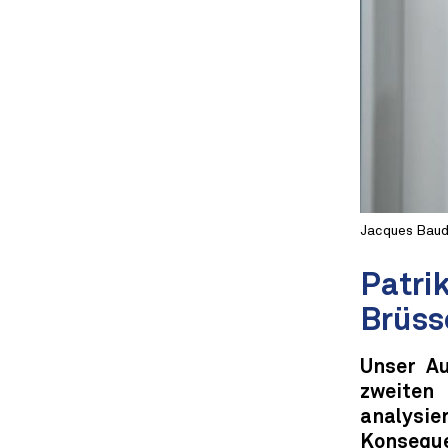
Jacques Baud 
Patri
Brüss
Unser Au
zweiten
analysi
Konseque