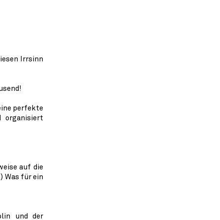
iesen Irrsinn
ausend!
eine perfekte
 organisiert
eise auf die
) Was für ein
plin und der