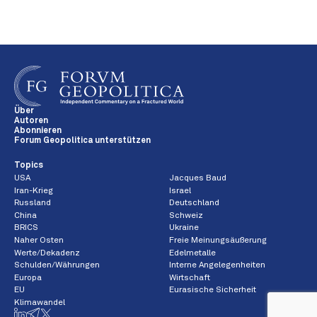
Über
Autoren
Abonnieren
Forum Geopolitica unterstützen
Topics
USA
Jacques Baud
Iran-Krieg
Israel
Russland
Deutschland
China
Schweiz
BRICS
Ukraine
Naher Osten
Freie Meinungsäußerung
Werte/Dekadenz
Edelmetalle
Schulden/Währungen
Interne Angelegenheiten
Europa
Wirtschaft
EU
Eurasische Sicherheit
Klimawandel