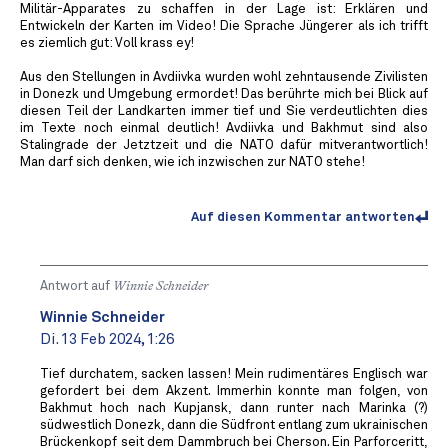
Militär-Apparates zu schaffen in der Lage ist: Erklären und
Entwickeln der Karten im Video! Die Sprache Jüngerer als ich trifft
es ziemlich gut: Voll krass ey!
Aus den Stellungen in Avdiivka wurden wohl zehntausende Zivilisten
in Donezk und Umgebung ermordet! Das berührte mich bei Blick auf
diesen Teil der Landkarten immer tief und Sie verdeutlichten dies
im Texte noch einmal deutlich! Avdiivka und Bakhmut sind also
Stalingrade der Jetztzeit und die NATO dafür mitverantwortlich!
Man darf sich denken, wie ich inzwischen zur NATO stehe!
Auf diesen Kommentar antworten
Antwort auf
Winnie Schneider
Winnie Schneider
Di. 13 Feb 2024, 1:26
Tief durchatem, sacken lassen! Mein rudimentäres Englisch war
gefordert bei dem Akzent. Immerhin konnte man folgen, von
Bakhmut hoch nach Kupjansk, dann runter nach Marinka (?)
südwestlich Donezk, dann die Südfront entlang zum ukrainischen
Brückenkopf seit dem Dammbruch bei Cherson. Ein Parforceritt,