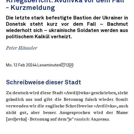
Kriegsbericht: Avdiivka vor dem Fall
- Kurzmeldung
Die letzte stark befestigte Bastion der Ukrainer in
Donetsk steht kurz vor dem Fall – Bachmut
wiederholt sich – ukrainische Soldaten werden aus
politischem Kalkül verheizt.
Peter Hänseler
Mo. 12 Feb 2024
4 Leseminuten
12
Schreibweise dieser Stadt
Zu deutsch wird diese Stadt «Awdijiwka» geschrieben, sieht
grässlich aus und gibt die Betonung falsch wieder. Somit
verwenden wir die englische Schreibweise «Avdiivka», auch
nicht gut, aber besser. Ausgesprochen wird der Name
[avdjevka] - Betonung auf dem "je"
russisch:
Авдеевка.