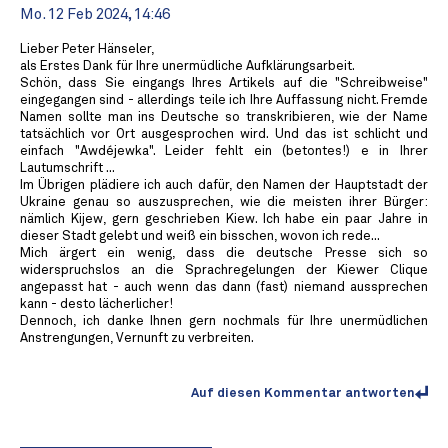
Mo. 12 Feb 2024, 14:46
Lieber Peter Hänseler,
als Erstes Dank für Ihre unermüdliche Aufklärungsarbeit.
Schön, dass Sie eingangs Ihres Artikels auf die "Schreibweise"
eingegangen sind - allerdings teile ich Ihre Auffassung nicht. Fremde
Namen sollte man ins Deutsche so transkribieren, wie der Name
tatsächlich vor Ort ausgesprochen wird. Und das ist schlicht und
einfach "Awdéjewka". Leider fehlt ein (betontes!) e in Ihrer
Lautumschrift ...
Im Übrigen plädiere ich auch dafür, den Namen der Hauptstadt der
Ukraine genau so auszusprechen, wie die meisten ihrer Bürger:
nämlich Kijew, gern geschrieben Kiew. Ich habe ein paar Jahre in
dieser Stadt gelebt und weiß ein bisschen, wovon ich rede...
Mich ärgert ein wenig, dass die deutsche Presse sich so
widerspruchslos an die Sprachregelungen der Kiewer Clique
angepasst hat - auch wenn das dann (fast) niemand aussprechen
kann - desto lächerlicher!
Dennoch, ich danke Ihnen gern nochmals für Ihre unermüdlichen
Anstrengungen, Vernunft zu verbreiten.
Auf diesen Kommentar antworten