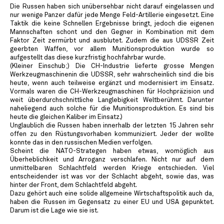
Die Russen haben sich unübersehbar nicht darauf eingelassen und
nur wenige Panzer dafür jede Menge Feld-Artillerie eingesetzt. Eine
Taktik die keine Schnellen Ergebnisse bringt, jedoch die eigenen
Mannschaften schont und den Gegner in Kombination mit dem
Faktor Zeit zermürbt und ausblutet. Zudem die aus UDSSR Zeit
geerbten Waffen, vor allem Munitionsproduktion wurde so
aufgestellt das diese kurzfristig hochfahrbar wurde.
(Kleiner Einschub;) Die CH-Industrie lieferte grosse Mengen
Werkzeugmaschinenin die UDSSR, sehr wahrscheinlich sind die bis
heute, wenn auch teilweise ergänzt und modernisiert im Einsatz.
Vormals waren die CH-Werkzeugmaschinen für Hochpräzision und
weit überdurchschnittliche Langlebigkeit Weltberühmt. Darunter
naheliegend auch solche für die Munitionsproduktion. Es sind bis
heute die gleichen Kaliber im Einsatz.)
Unglaublich die Russen haben innerhalb der letzten 15 Jahren sehr
offen zu den Rüstungsvorhaben kommuniziert. Jeder der wollte
konnte das in den russischen Medien verfolgen.
Scheint die NATO-Strategen haben etwas, womöglich aus
Überheblichkeit und Arroganz verschlafen. Nicht nur auf dem
unmittelbaren Schlachtfeld werden Kriege entschieden. Viel
entscheidender ist was vor der Schlacht abgeht, sowie das, was
hinter der Front, dem Schlachtfeld abgeht.
Dazu gehört auch eine solide allgemeine Wirtschaftspolitik auch da,
haben die Russen im Gegensatz zu einer EU und USA gepunktet.
Darum ist die Lage wie sie ist.