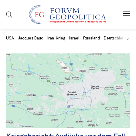
USA
Jacques Baud
Iran-Krieg
Israel
Russland
Deutschland
Ch