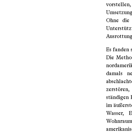
vorstellen
Umsetzung d
Ohne die r
Unterstü
Ausrottung
Es fanden s
Die Method
nordameri
damals ne
abschlach
zerstören
ständigen 
im äußerst
Wasser, E
Wohnraum -
amerika