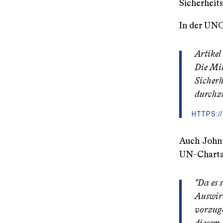
Sicherheits
In der UNO
Artikel
Die Mit
Sicherh
durchz
HTTPS:/
Auch John 
UN-Charta 
"Da es 
Auswirk
vorzuge