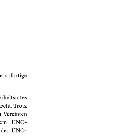
 sofortige
rheitsrates
echt. Trotz
n Vereinten
 dem UNO-
e des UNO-