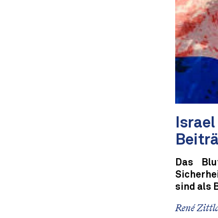
Israe
Beitr
Das Blu
Sicherhe
sind als 
René Zittl