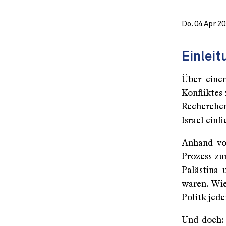
Do. 04 Apr 2
Einleit
Über eine
Konfliktes 
Recherchen
Israel einf
Anhand von
Prozess zu
Palästina 
waren. Wie
Politk jed
Und doch: 