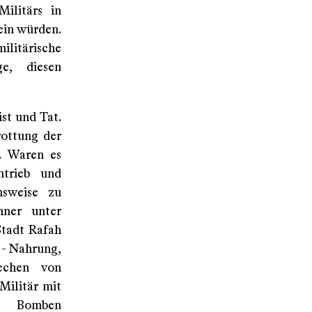
Militärs in
ein würden.
ilitärische
e, diesen
st und Tat.
rottung der
. Waren es
ntrieb und
nsweise zu
hner unter
Stadt Rafah
 - Nahrung,
rechen von
Militär mit
n Bomben