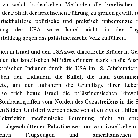
, zu welch barbarischen Methoden die israelischen 
er Politik der israelischen Führung zu greifen gewillt s
ückhaltlose politische und praktisch unbegrenzte m
tzung der USA wäre Israel nicht in der Lag
sfeldzug gegen das palästinensische Volk zu führen.
ich in Israel und den USA zwei diabolische Brüder in Gei
en des israelischen Militärs erinnern stark an die Aus
kanischen Indianer durch die USA im 19. Jahrhundert
ben den Indianern die Büffel, die man zusamme
tete, um den Indianern die Grundlage ihrer Lebe
, so trieb heute Israel die palästinensischen Einwo
Bombenangriffen vom Norden des Gazastreifens in die 
en Süden. Und dort werden diese von allen zivilen Hilfen
lektrizität, medizinische Betreuung, nicht zu sp
 abgeschnittenen Palästinenser nun vom israelischem 
nischen Flugzeugen und amerikanische