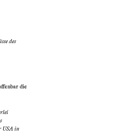
sse des
ffenbar die
rlei
s
er USA in