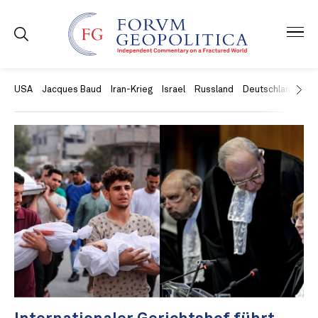
USA
Jacques Baud
Iran-Krieg
Israel
Russland
Deutschland
Ch