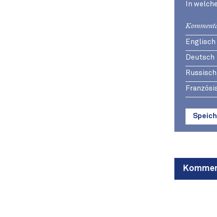
In welch
Kommenta
Englisch
Deutsch
Russisch
Französi
Speich
Komment