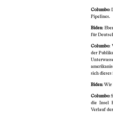
Columbo
:
Pipelines.
Biden
: Ebe
für Deutsc
Columbo
:
der Publik
Unterwas
amerikanis
sich dieses
Biden
: Wir
Columbo
:
die Insel
Verlauf der