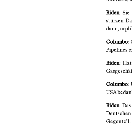
Biden
: Si
stürzen. D
dann, urplö
Columbo
:
Pipelines e
Biden
: Ha
Gasgeschäft
Columbo
:
USA bedan
Biden
: Das
Deutschen 
Gegenteil.