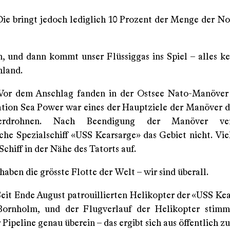
 Die bringt jedoch lediglich 10 Prozent der Menge der N
n, und dann kommt unser Flüssiggas ins Spiel – alles k
hland.
 Vor dem Anschlag fanden in der Ostsee Nato-Manöver 
ation Sea Power war eines der Hauptziele der Manöver d
serdrohnen. Nach Beendigung der Manöver ver
che Spezialschiff «USS Kearsarge» das Gebiet nicht. Vie
 Schiff in der Nähe des Tatorts auf.
 haben die grösste Flotte der Welt – wir sind überall.
 Seit Ende August patrouillierten Helikopter der «USS Ke
 Bornholm, und der Flugverlauf der Helikopter stim
 Pipeline genau überein – das ergibt sich aus öffentlich 