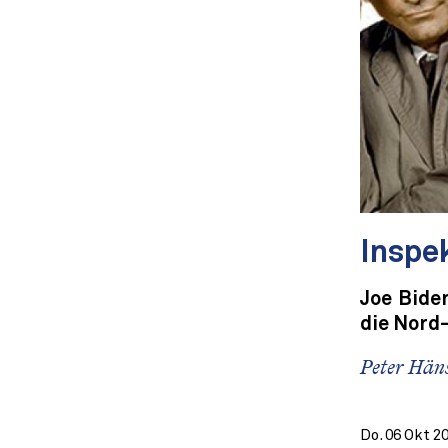
Inspe
Joe Biden
die Nord
Peter Häns
Do. 06 Okt 2