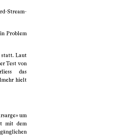
ord-Stream-
ein Problem
statt. Laut
er Test von
liess das
lmehr hielt
arsarge» um
mt mit dem
zugänglichen