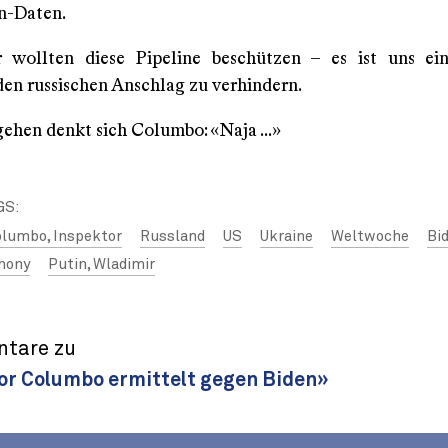
n-Daten.
r wollten diese Pipeline beschützen – es ist uns ei
den russischen Anschlag zu verhindern.
ehen denkt sich Columbo: «Naja ...»
GS:
lumbo, Inspektor
Russland
US
Ukraine
Weltwoche
Bid
thony
Putin, Wladimir
tare zu
or Columbo ermittelt gegen Biden»