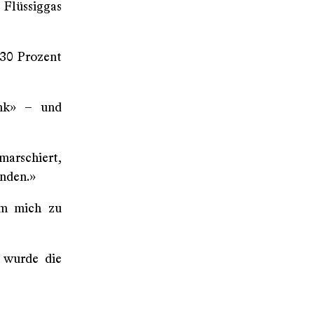
 Flüssiggas
s 30 Prozent
ank» – und
marschiert,
enden.»
 um mich zu
s wurde die