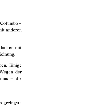
r Columbo –
mit anderen
 hatten mit
 Meinung.
ben. Einige
. Wegen der
smus – die
as geringste