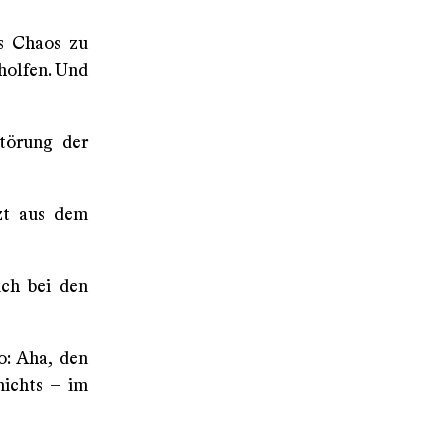
ns Chaos zu
holfen. Und
störung der
tzt aus dem
ich bei den
o: Aha, den
nichts – im