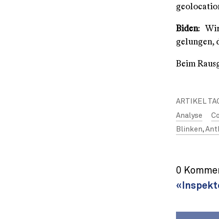
geolocatio
Biden
: Wi
gelungen, 
Beim Rausg
ARTIKEL TA
Analyse
Co
Blinken, An
0 Kommen
«Inspekt