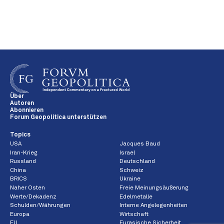
Über
Autoren
Abonnieren
Forum Geopolitica unterstützen
Topics
USA
Jacques Baud
Iran-Krieg
Israel
Russland
Deutschland
China
Schweiz
BRICS
Ukraine
Naher Osten
Freie Meinungsäußerung
Werte/Dekadenz
Edelmetalle
Schulden/Währungen
Interne Angelegenheiten
Europa
Wirtschaft
EU
Eurasische Sicherheit