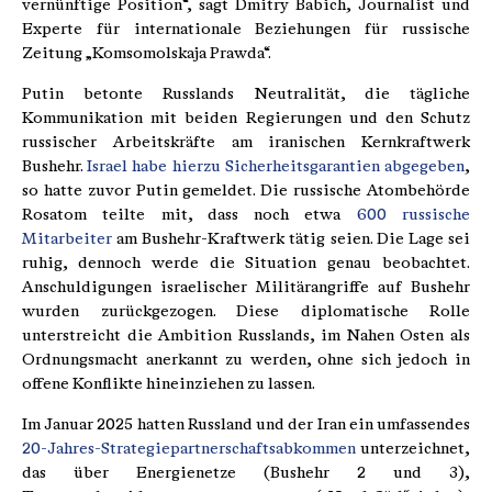
vernünftige Position“, sagt Dmitry Babich, Journalist und
Experte für internationale Beziehungen für russische
Zeitung „Komsomolskaja Prawda“.
Putin betonte Russlands Neutralität, die tägliche
Kommunikation mit beiden Regierungen und den Schutz
russischer Arbeitskräfte am iranischen Kernkraftwerk
Bushehr.
Israel habe hierzu Sicherheitsgarantien abgegeben
,
so hatte zuvor Putin gemeldet. Die russische Atombehörde
Rosatom teilte mit, dass noch etwa
600 russische
Mitarbeiter
am Bushehr-Kraftwerk tätig seien. Die Lage sei
ruhig, dennoch werde die Situation genau beobachtet.
Anschuldigungen israelischer Militärangriffe auf Bushehr
wurden zurückgezogen. Diese diplomatische Rolle
unterstreicht die Ambition Russlands, im Nahen Osten als
Ordnungsmacht anerkannt zu werden, ohne sich jedoch in
offene Konflikte hineinziehen zu lassen.
Im Januar 2025 hatten Russland und der Iran ein umfassendes
20-Jahres-Strategiepartnerschaftsabkommen
unterzeichnet,
das über Energienetze (Bushehr 2 und 3),