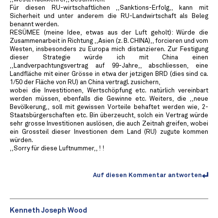
Für diesen RU-wirtschaftlichen ,,Sanktions-Erfolg,, kann mit
Sicherheit und unter anderem die RU-Landwirtschaft als Beleg
benannt werden.
RESÜMEE (meine Idee, etwas aus der Luft geholt): Würde die
Zusammenarbeit in Richtung ,,Asien (z. B. CHINA),, forcieren und vom
Westen, insbesonders zu Europa mich distanzieren. Zur Festigung
dieser Strategie würde ich mit China einen
,,Landverpachtungsvertrag auf 99-Jahre,, abschliessen, eine
Landfläche mit einer Grösse in etwa der jetzigen BRD (dies sind ca.
1/50 der Fläche von RU) an China vertragl. zusichern,
wobei die Investitionen, Wertschöpfung etc. natürlich vereinbart
werden müssen, ebenfalls die Gewinne etc. Weiters, die ,,neue
Bevölkerung,, soll mit gewissen Vorteile behaftet werden wie, 2-
Staatsbürgerschaften etc. Bin überzeucht, solch ein Vertrag würde
sehr grosse Investitionen auslösen, die auch Zeitnah greifen, wobei
ein Grossteil dieser Investionen dem Land (RU) zugute kommen
würden.
,,Sorry für diese Luftnummer,, ! !
Auf diesen Kommentar antworten
Kenneth Joseph Wood