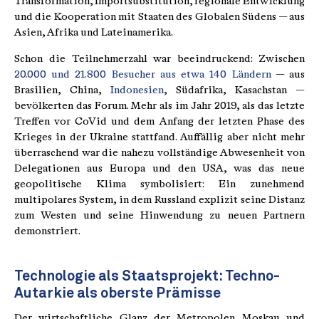
Transformation, Importsubstitution, regionale Entwicklung
und die Kooperation mit Staaten des Globalen Südens — aus
Asien, Afrika und Lateinamerika.
Schon die Teilnehmerzahl war beeindruckend: Zwischen
20.000 und 21.800 Besucher aus etwa 140 Ländern
— aus
Brasilien, China,
Indonesien
, Südafrika, Kasachstan —
bevölkerten das Forum. Mehr als im Jahr 2019, als das letzte
Treffen vor CoVid und dem Anfang der letzten Phase des
Krieges in der Ukraine stattfand. Auffällig aber nicht mehr
überraschend war die nahezu vollständige Abwesenheit von
Delegationen aus Europa und den USA, was das neue
geopolitische Klima symbolisiert: Ein zunehmend
multipolares System, in dem Russland explizit seine Distanz
zum Westen und seine Hinwendung zu neuen Partnern
demonstriert.
Technologie als Staatsprojekt: Techno-
Autarkie als oberste Prämisse
Der wirtschaftliche Glanz der Metropolen Moskau und