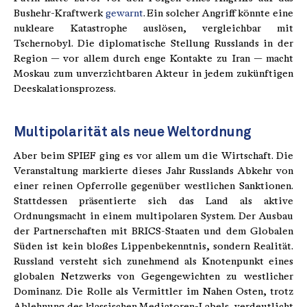
Bushehr-Kraftwerk
gewarnt
. Ein solcher Angriff könnte eine
nukleare Katastrophe auslösen, vergleichbar mit
Tschernobyl. Die diplomatische Stellung Russlands in der
Region — vor allem durch enge Kontakte zu Iran — macht
Moskau zum unverzichtbaren Akteur in jedem zukünftigen
Deeskalationsprozess.
Multipolarität als neue Weltordnung
Aber beim SPIEF ging es vor allem um die Wirtschaft. Die
Veranstaltung markierte dieses Jahr Russlands Abkehr von
einer reinen Opferrolle gegenüber westlichen Sanktionen.
Stattdessen präsentierte sich das Land als aktive
Ordnungsmacht in einem multipolaren System. Der Ausbau
der Partnerschaften mit BRICS-Staaten und dem Globalen
Süden ist kein bloßes Lippenbekenntnis, sondern Realität.
Russland versteht sich zunehmend als Knotenpunkt eines
globalen Netzwerks von Gegengewichten zu westlicher
Dominanz. Die Rolle als Vermittler im Nahen Osten, trotz
Ablehnung des klassischen Mediatoren-Labels, verdeutlicht