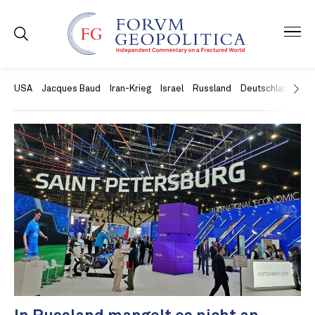
USA
Jacques Baud
Iran-Krieg
Israel
Russland
Deutschland
Ch